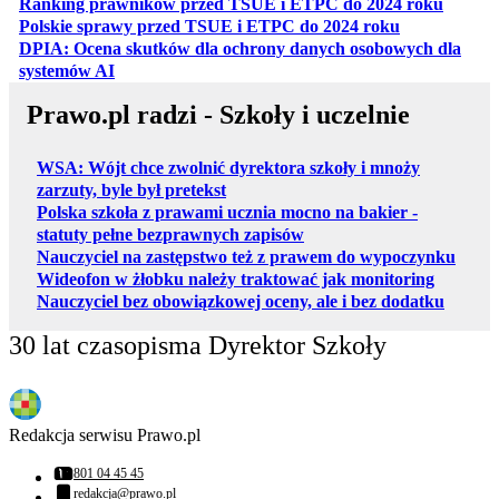
otwiera
Ranking prawników przed TSUE i ETPC do 2024 roku
otwiera się w
Polskie sprawy przed TSUE i ETPC do 2024 roku
DPIA: Ocena skutków dla ochrony danych osobowych dla
otwiera się w nowej karcie
systemów AI
Prawo.pl radzi - Szkoły i uczelnie
WSA: Wójt chce zwolnić dyrektora szkoły i mnoży
zarzuty, byle był pretekst
Polska szkoła z prawami ucznia mocno na bakier -
statuty pełne bezprawnych zapisów
Nauczyciel na zastępstwo też z prawem do wypoczynku
Wideofon w żłobku należy traktować jak monitoring
Nauczyciel bez obowiązkowej oceny, ale i bez dodatku
30 lat czasopisma Dyrektor Szkoły
Redakcja serwisu Prawo.pl
801 04 45 45
Numer telefonu:
redakcja@prawo.pl