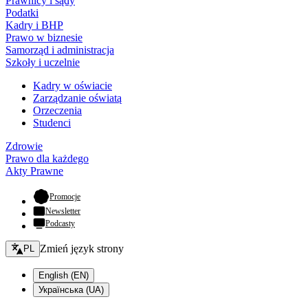
Prawnicy i sądy
Podatki
Kadry i BHP
Prawo w biznesie
Samorząd i administracja
Szkoły i uczelnie
Kadry w oświacie
Zarządzanie oświatą
Orzeczenia
Studenci
Zdrowie
Prawo dla każdego
Akty Prawne
- otwiera się w nowej karcie
Promocje
Newsletter
Podcasty
Zmień język - bieżący:
Zmień język strony
PL
English (EN)
Українська (UA)