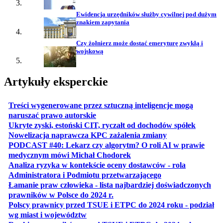
Ewidencja urzędników służby cywilnej pod dużym
znakiem zapytania
Czy żołnierz może dostać emeryturę zwykłą i
wojskową
Artykuły eksperckie
Treści wygenerowane przez sztuczną inteligencje mogą
otwiera się w nowej karcie
naruszać prawo autorskie
otwiera 
Ukryte zyski, estoński CIT, ryczałt od dochodów spółek
otwiera się w no
Nowelizacja naprawcza KPC zażalenia zmiany
PODCAST #40: Lekarz czy algorytm? O roli AI w prawie
otwiera się w nowej karcie
medycznym mówi Michał Chodorek
Analiza ryzyka w kontekście oceny dostawców - rola
otwiera się w nowe
Administratora i Podmiotu przetwarzającego
Łamanie praw człowieka - lista najbardziej doświadczonych
otwiera się w nowej karcie
prawników w Polsce do 2024 r.
Polscy prawnicy przed TSUE i ETPC do 2024 roku - podział
otwiera się w nowej karcie
wg miast i województw