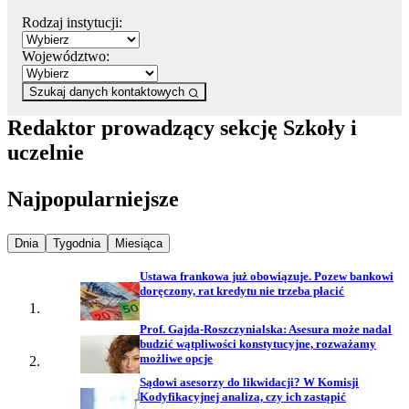
Rodzaj instytucji:
Województwo:
Szukaj danych kontaktowych
Redaktor prowadzący sekcję Szkoły i
uczelnie
Najpopularniejsze
Najpopularniejsze wiadomości z
Najpopularniejsze wiadomości z
Najpopularniejsze wiadomości z
Dnia
Tygodnia
Miesiąca
Ustawa frankowa już obowiązuje. Pozew bankowi
doręczony, rat kredytu nie trzeba płacić
Prof. Gajda-Roszczynialska: Asesura może nadal
budzić wątpliwości konstytucyjne, rozważamy
możliwe opcje
Sądowi asesorzy do likwidacji? W Komisji
Kodyfikacyjnej analiza, czy ich zastąpić