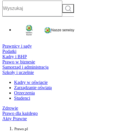
Szukaj
Nasze serwisy
Prawnicy i sądy
Podatki
Kadry i BHP
Prawo w biznesie
Samorząd i administracja
Szkoły i uczelnie
Kadry w oświacie
Zarządzanie oświatą
Orzeczenia
Studenci
Zdrowie
Prawo dla każdego
Akty Prawne
Prawo.pl