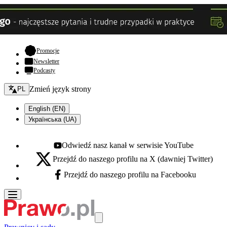
- otwiera się w nowej karcie
Promocje
Newsletter
Podcasty
Zmień język - bieżący:
Zmień język strony
PL
English (EN)
Українська (UA)
Odwiedź nasz kanał w serwisie YouTube
Youtube - otwiera się w nowej karcie
Przejdź do naszego profilu na X (dawniej Twitter)
X - otwiera się w nowej karcie
Przejdź do naszego profilu na Facebooku
Facebook - otwiera się w nowej karcie