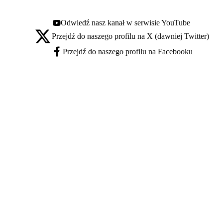
Odwiedź nasz kanał w serwisie YouTube
Youtube - otwiera się w nowej karcie
Przejdź do naszego profilu na X (dawniej Twitter)
X - otwiera się w nowej karcie
Przejdź do naszego profilu na Facebooku
Facebook - otwiera się w nowej karcie