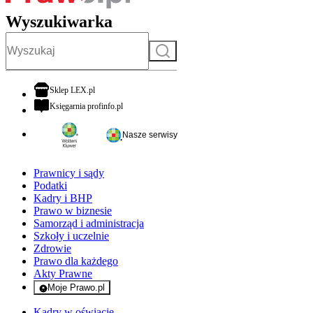
Wyszukiwarka
Szukaj
otwiera się w nowej karcie
Sklep LEX.pl
otwiera się w nowej karcie
Księgarnia profinfo.pl
Nasze serwisy
Prawnicy i sądy
Podatki
Kadry i BHP
Prawo w biznesie
Samorząd i administracja
Szkoły i uczelnie
Zdrowie
Prawo dla każdego
Akty Prawne
Moje Prawo.pl
- rejestracja i logowanie do serwisu
Kadry w oświacie