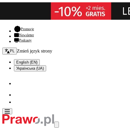
- otwiera się w nowej karcie
Promocje
Newsletter
Podcasty
Zmień język - bieżący:
Zmień język strony
PL
English (EN)
Українська (UA)