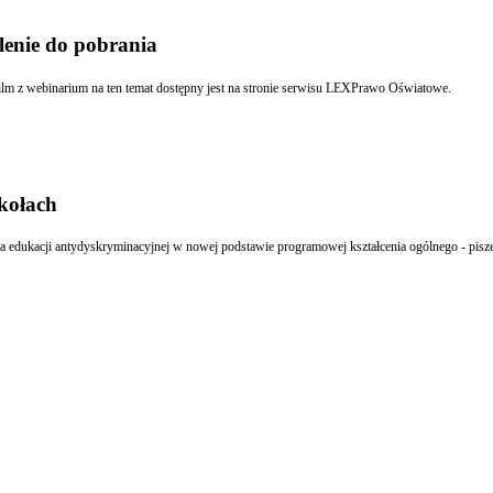
lenie do pobrania
muszą dostosować statuty do nowych przepisów oświatowych. Film z webinarium na ten temat dostępny jest na stronie serwisu LEXPrawo Oświatowe.
kołach
ia edukacji antydyskryminacyjnej w nowej podstawie programowej kształcenia ogólnego - pis