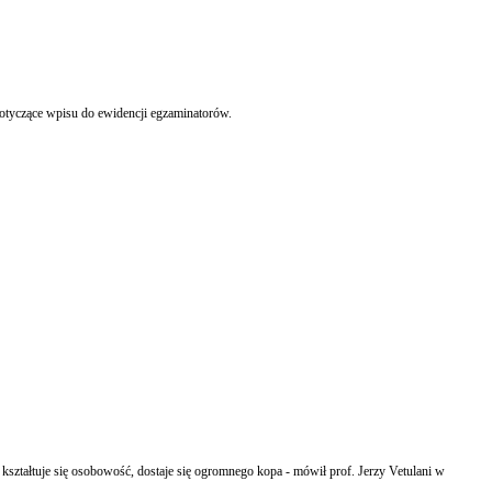
MEN przygotowało rozporządzenie określające ramowe programy szkolenia kandydatów na egzaminatorów w zakresie egzaminu ósmoklasisty. W akcie prawnym znajdą się też regulacje dotyczące wpisu do ewidencji egzaminatorów.
kształtuje się osobowość, dostaje się ogromnego kopa - mówił prof. Jerzy Vetulani w