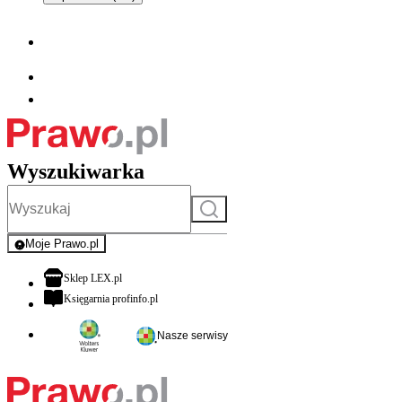
Wyszukiwarka
Szukaj
Moje Prawo.pl
- rejestracja i logowanie do serwisu
otwiera się w nowej karcie
Sklep LEX.pl
otwiera się w nowej karcie
Księgarnia profinfo.pl
Nasze serwisy