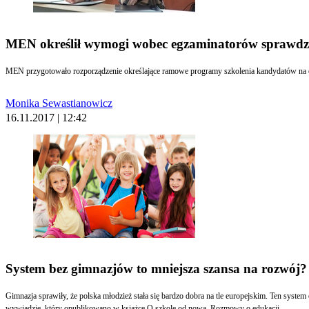
MEN określił wymogi wobec egzaminatorów sprawdza
Monika Sewastianowicz
16.11.2017 | 12:42
System bez gimnazjów to mniejsza szansa na rozwój?
Gimnazja sprawiły, że polska młodzież stała się bardzo dobra na tle europejskim. Ten syst
wywiadzie, który opublikowano w książce O szkole od nowa. Rozmowy o edukacji.