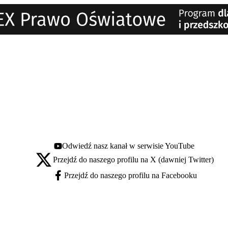
Odwiedź nasz kanał w serwisie YouTube
Youtube - otwiera się w nowej karcie
Przejdź do naszego profilu na X (dawniej Twitter)
X - otwiera się w nowej karcie
Przejdź do naszego profilu na Facebooku
Facebook - otwiera się w nowej karcie