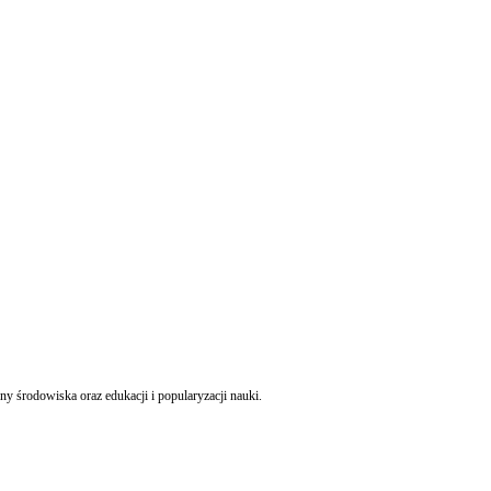
Do 19 listopada studenci i pracownicy UW mogą składać projekty do budżetu partycypacyjnego. Pomysły mogą dotyczyć różnych obszarów, m.in.: przestrzeni akademickiej, kultury, ochrony środowiska oraz edukacji i popularyzacji nauki.