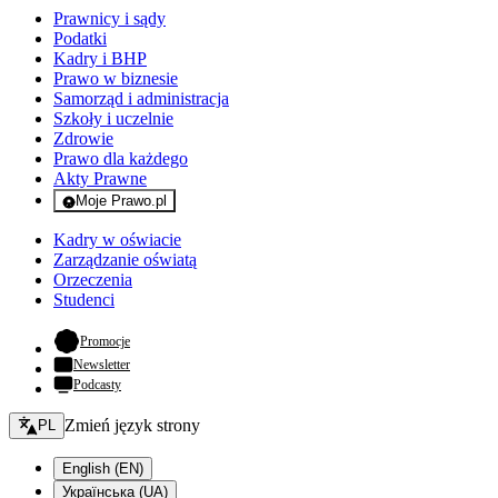
Prawnicy i sądy
Podatki
Kadry i BHP
Prawo w biznesie
Samorząd i administracja
Szkoły i uczelnie
Zdrowie
Prawo dla każdego
Akty Prawne
Moje Prawo.pl
- rejestracja i logowanie do serwisu
Kadry w oświacie
Zarządzanie oświatą
Orzeczenia
Studenci
- otwiera się w nowej karcie
Promocje
Newsletter
Podcasty
Zmień język - bieżący:
Zmień język strony
PL
English (EN)
Українська (UA)