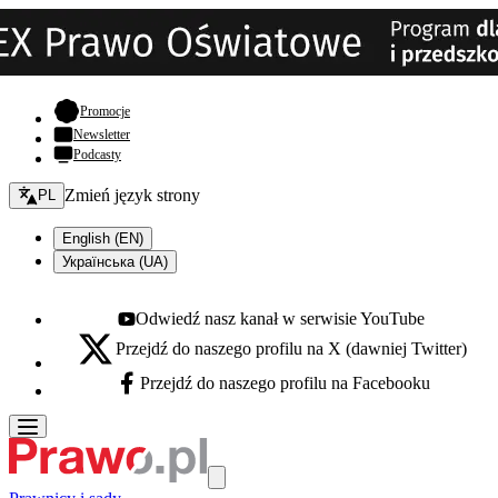
- otwiera się w nowej karcie
Promocje
Newsletter
Podcasty
Zmień język - bieżący:
Zmień język strony
PL
English (EN)
Українська (UA)
Odwiedź nasz kanał w serwisie YouTube
Youtube - otwiera się w nowej karcie
Przejdź do naszego profilu na X (dawniej Twitter)
X - otwiera się w nowej karcie
Przejdź do naszego profilu na Facebooku
Facebook - otwiera się w nowej karcie