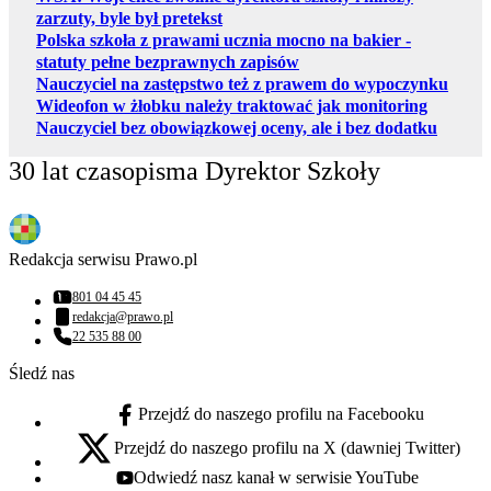
zarzuty, byle był pretekst
Polska szkoła z prawami ucznia mocno na bakier -
statuty pełne bezprawnych zapisów
Nauczyciel na zastępstwo też z prawem do wypoczynku
Wideofon w żłobku należy traktować jak monitoring
Nauczyciel bez obowiązkowej oceny, ale i bez dodatku
30 lat czasopisma Dyrektor Szkoły
Redakcja serwisu Prawo.pl
801 04 45 45
Numer telefonu:
redakcja@prawo.pl
Adres email:
22 535 88 00
Numer telefonu:
Śledź nas
Przejdź do naszego profilu na Facebooku
facebook - otwiera się w nowej karcie
Przejdź do naszego profilu na X (dawniej Twitter)
x - otwiera się w nowej karcie
Odwiedź nasz kanał w serwisie YouTube
youtube - otwiera się w nowej karcie