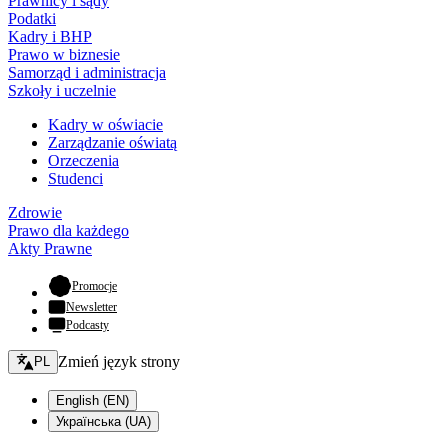
Prawnicy i sądy
Podatki
Kadry i BHP
Prawo w biznesie
Samorząd i administracja
Szkoły i uczelnie
Kadry w oświacie
Zarządzanie oświatą
Orzeczenia
Studenci
Zdrowie
Prawo dla każdego
Akty Prawne
- otwiera się w nowej karcie
Promocje
Newsletter
Podcasty
Zmień język - bieżący:
Zmień język strony
PL
English (EN)
Українська (UA)