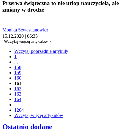
Przerwa świąteczna to nie urlop nauczyciela, ale
zmiany w drodze
Monika Sewastianowicz
15.12.2020 | 06:35
Wczytaj więcej artykułów
Wczytaj poprzednie artykuły
1
...
158
159
160
161
162
163
164
...
1204
Wczytaj więcej artykułów
Ostatnio dodane