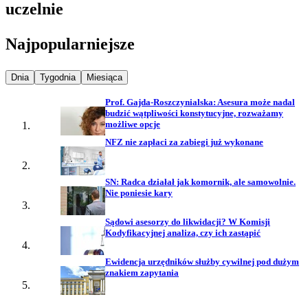
uczelnie
Najpopularniejsze
Najpopularniejsze wiadomości z
Najpopularniejsze wiadomości z
Najpopularniejsze wiadomości z
Dnia
Tygodnia
Miesiąca
Prof. Gajda-Roszczynialska: Asesura może nadal
budzić wątpliwości konstytucyjne, rozważamy
możliwe opcje
NFZ nie zapłaci za zabiegi już wykonane
SN: Radca działał jak komornik, ale samowolnie.
Nie poniesie kary
Sądowi asesorzy do likwidacji? W Komisji
Kodyfikacyjnej analiza, czy ich zastąpić
Ewidencja urzędników służby cywilnej pod dużym
znakiem zapytania