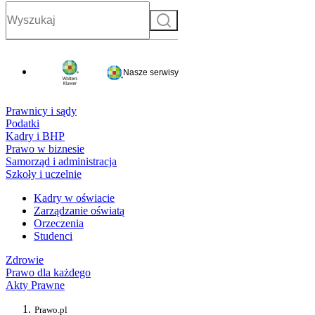
Szukaj
Nasze serwisy
Prawnicy i sądy
Podatki
Kadry i BHP
Prawo w biznesie
Samorząd i administracja
Szkoły i uczelnie
Kadry w oświacie
Zarządzanie oświatą
Orzeczenia
Studenci
Zdrowie
Prawo dla każdego
Akty Prawne
Prawo.pl