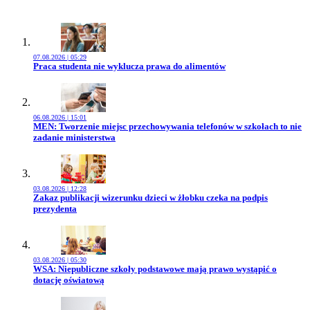
07.08.2026 | 05:29
Przejdź do artykułu:
Praca studenta nie wyklucza prawa do alimentów
06.08.2026 | 15:01
Przejdź do artykułu:
MEN: Tworzenie miejsc przechowywania telefonów w szkołach to nie
zadanie ministerstwa
03.08.2026 | 12:28
Przejdź do artykułu:
Zakaz publikacji wizerunku dzieci w żłobku czeka na podpis
prezydenta
03.08.2026 | 05:30
Przejdź do artykułu:
WSA: Niepubliczne szkoły podstawowe mają prawo wystąpić o
dotację oświatową