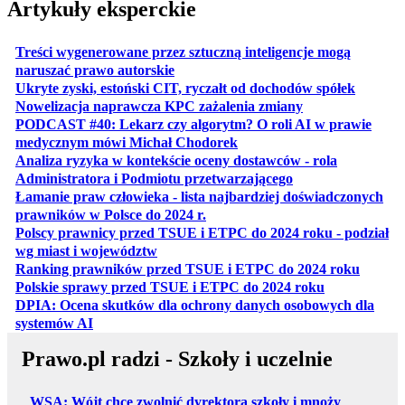
Artykuły eksperckie
Treści wygenerowane przez sztuczną inteligencje mogą
otwiera się w nowej karcie
naruszać prawo autorskie
otwiera 
Ukryte zyski, estoński CIT, ryczałt od dochodów spółek
otwiera się w no
Nowelizacja naprawcza KPC zażalenia zmiany
PODCAST #40: Lekarz czy algorytm? O roli AI w prawie
otwiera się w nowej karcie
medycznym mówi Michał Chodorek
Analiza ryzyka w kontekście oceny dostawców - rola
otwiera się w nowe
Administratora i Podmiotu przetwarzającego
Łamanie praw człowieka - lista najbardziej doświadczonych
otwiera się w nowej karcie
prawników w Polsce do 2024 r.
Polscy prawnicy przed TSUE i ETPC do 2024 roku - podział
otwiera się w nowej karcie
wg miast i województw
otwiera
Ranking prawników przed TSUE i ETPC do 2024 roku
otwiera się w
Polskie sprawy przed TSUE i ETPC do 2024 roku
DPIA: Ocena skutków dla ochrony danych osobowych dla
otwiera się w nowej karcie
systemów AI
Prawo.pl radzi - Szkoły i uczelnie
WSA: Wójt chce zwolnić dyrektora szkoły i mnoży