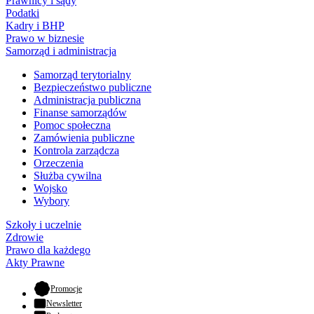
Prawnicy i sądy
Podatki
Kadry i BHP
Prawo w biznesie
Samorząd i administracja
Samorząd terytorialny
Bezpieczeństwo publiczne
Administracja publiczna
Finanse samorządów
Pomoc społeczna
Zamówienia publiczne
Kontrola zarządcza
Orzeczenia
Służba cywilna
Wojsko
Wybory
Szkoły i uczelnie
Zdrowie
Prawo dla każdego
Akty Prawne
- otwiera się w nowej karcie
Promocje
Newsletter