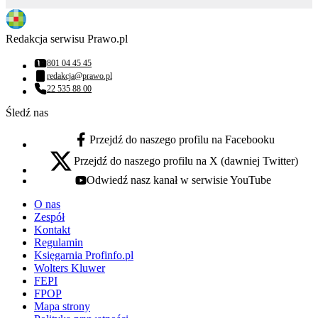
Redakcja serwisu Prawo.pl
801 04 45 45
Numer telefonu:
redakcja@prawo.pl
Adres email:
22 535 88 00
Numer telefonu:
Śledź nas
Przejdź do naszego profilu na Facebooku
facebook - otwiera się w nowej karcie
Przejdź do naszego profilu na X (dawniej Twitter)
x - otwiera się w nowej karcie
Odwiedź nasz kanał w serwisie YouTube
youtube - otwiera się w nowej karcie
O nas
Zespół
Kontakt
Regulamin
Księgarnia Profinfo.pl
Wolters Kluwer
FEPI
FPOP
Mapa strony