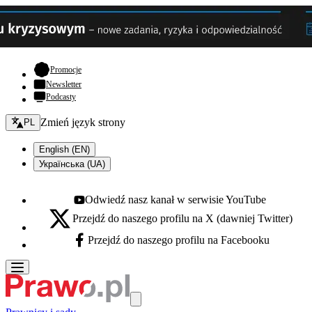
- otwiera się w nowej karcie
Promocje
Newsletter
Podcasty
Zmień język - bieżący:
Zmień język strony
PL
English (EN)
Українська (UA)
Odwiedź nasz kanał w serwisie YouTube
Youtube - otwiera się w nowej karcie
Przejdź do naszego profilu na X (dawniej Twitter)
X - otwiera się w nowej karcie
Przejdź do naszego profilu na Facebooku
Facebook - otwiera się w nowej karcie