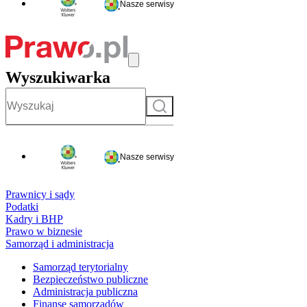
Nasze serwisy
Wyszukiwarka
Szukaj
Nasze serwisy
Prawnicy i sądy
Podatki
Kadry i BHP
Prawo w biznesie
Samorząd i administracja
Samorząd terytorialny
Bezpieczeństwo publiczne
Administracja publiczna
Finanse samorządów