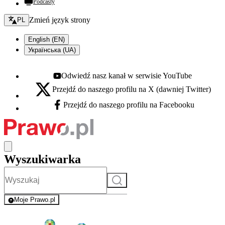
Podcasty
Zmień język - bieżący:
Zmień język strony
PL
English (EN)
Українська (UA)
Odwiedź nasz kanał w serwisie YouTube
Youtube - otwiera się w nowej karcie
Przejdź do naszego profilu na X (dawniej Twitter)
X - otwiera się w nowej karcie
Przejdź do naszego profilu na Facebooku
Facebook - otwiera się w nowej karcie
Wyszukiwarka
Szukaj
Moje Prawo.pl
- rejestracja i logowanie do serwisu