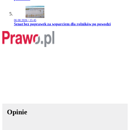
06.08.2026 | 15:45
Przejdź do artykułu:
Senat bez poprawek za wsparciem dla rolników po powodzi
Opinie