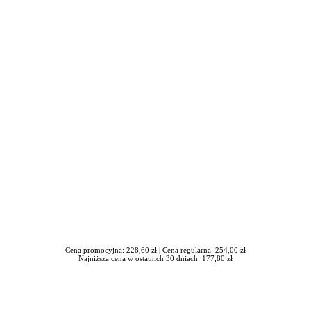
awrońska-Baran , Ewa Wiktorowska, Adam Wiktorowski - otwiera się
Cena promocyjna: 228,60 zł |
Cena regularna: 254,00 zł
Najniższa cena w ostatnich 30 dniach: 177,80 zł