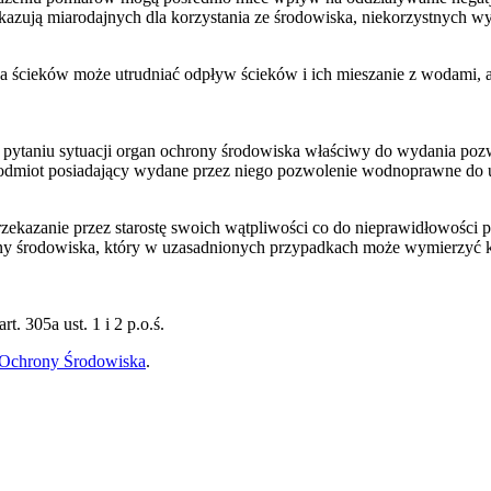
pokazują miarodajnych dla korzystania ze środowiska, niekorzystnych w
ka ścieków może utrudniać odpływ ścieków i ich mieszanie z wodami, 
 pytaniu sytuacji organ ochrony środowiska właściwy do wydania p
ć podmiot posiadający wydane przez niego pozwolenie wodnoprawne do 
ekazanie przez starostę swoich wątpliwości co do nieprawidłowośc
y środowiska, który w uzasadnionych przypadkach może wymierzyć 
. 305a ust. 1 i 2 p.o.ś.
Ochrony Środowiska
.