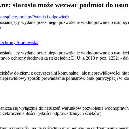
e: starosta może wezwać podmiot do usuni
rząd terytorialny
Pytania i odpowiedzi
osiadający wydane przez niego pozwolenie wodnoprawne do usunięcia 
?
Ochrony Środowiska
.
osiadający wydane przez niego pozwolenie wodnoprawne do usunięcia 
rawo ochrony środowiska (tekst jedn.: D. U. z 2013 r. poz. 1232) - dale
ieków do ziemi z oczyszczalni komunalnej, ale nieprawidłowości nie 
nieprawidłowy sposób prowadzenia pomiarów, brak partycypacji w kos
e ogranicza się wyłącznie do naruszeń warunków pozwolenia wodnopra
rzekroczenia ilości i jakości odprowadzanych ścieków).
zeniu pomiarów mogą pośrednio mieć wpływ na oddziaływanie negatyw