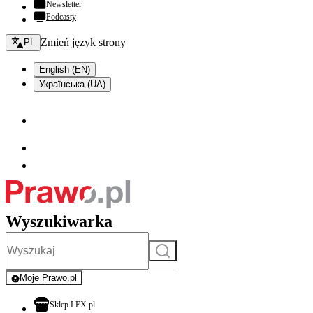
Newsletter
Podcasty
Zmień język - bieżący:
Zmień język strony
PL
English (EN)
Українська (UA)
Wyszukiwarka
Szukaj
Moje Prawo.pl
- rejestracja i logowanie do serwisu
otwiera się w nowej karcie
Sklep LEX.pl