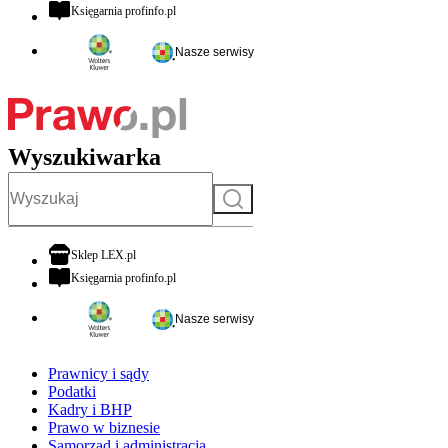
otwiera się w nowej karcie
Księgarnia profinfo.pl
Nasze serwisy
Wyszukiwarka
Szukaj
otwiera się w nowej karcie
Sklep LEX.pl
otwiera się w nowej karcie
Księgarnia profinfo.pl
Nasze serwisy
Prawnicy i sądy
Podatki
Kadry i BHP
Prawo w biznesie
Samorząd i administracja