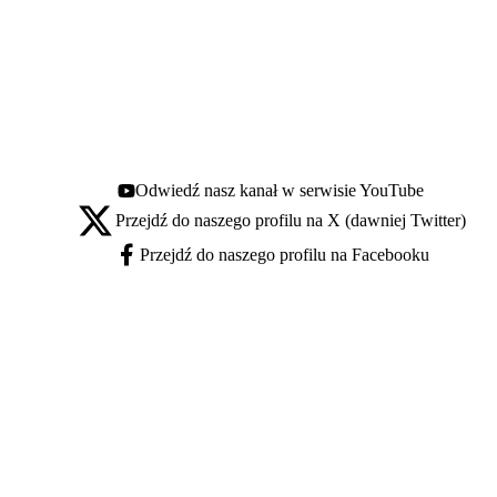
Odwiedź nasz kanał w serwisie YouTube
Youtube - otwiera się w nowej karcie
Przejdź do naszego profilu na X (dawniej Twitter)
X - otwiera się w nowej karcie
Przejdź do naszego profilu na Facebooku
Facebook - otwiera się w nowej karcie