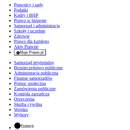
Prawnicy i sądy
Podatki
Kadry i BHP
Prawo w biznesie
Samorząd i administracja
Szkoły i uczelnie
Zdrowie
Prawo dla każdego
Akty Prawne
Moje Prawo.pl
- rejestracja i logowanie do serwisu
Samorząd terytorialny
Bezpieczeństwo publiczne
Administracja publiczna
Finanse samorządów
Pomoc społeczna
Zamówienia publiczne
Kontrola zarządcza
Orzeczenia
Służba cywilna
Wojsko
Wybory
- otwiera się w nowej karcie
Promocje