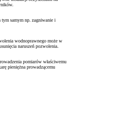
yników.
a tym samym np. zagniwanie i
ozwolenia wodnoprawnego może w
usunięcia naruszeń pozwolenia.
i prowadzenia pomiarów właściwemu
karę pieniężna prowadzącemu