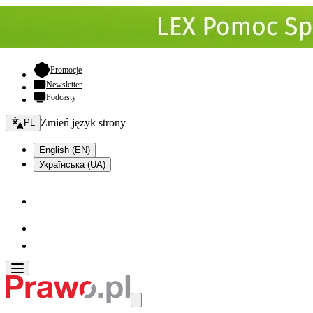
- otwiera się w nowej karcie
Promocje
Newsletter
Podcasty
Zmień język - bieżący:
Zmień język strony
PL
English (EN)
Українська (UA)