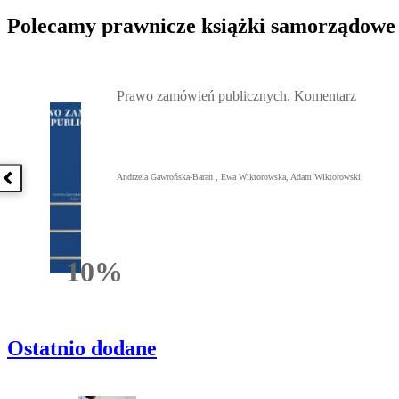
Polecamy prawnicze książki samorządowe
Przejdź do: Prawo zamówień publicznych. Komentarz, Andrzela G
Prawo zamówień publicznych. Komentarz
Andrzela Gawrońska-Baran , Ewa Wiktorowska, Adam Wiktorowski
Poprzednia książka
10%
Rabatu
Ostatnio dodane