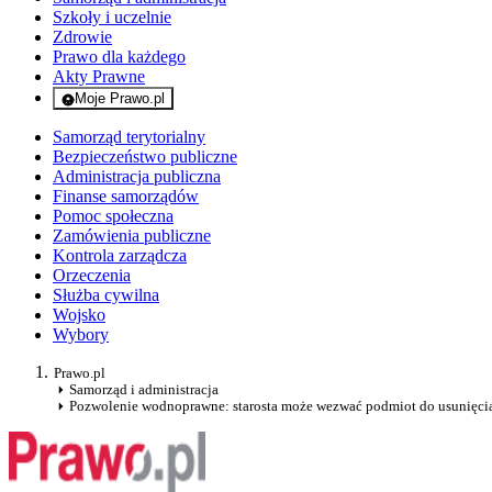
Szkoły i uczelnie
Zdrowie
Prawo dla każdego
Akty Prawne
Moje Prawo.pl
- rejestracja i logowanie do serwisu
Samorząd terytorialny
Bezpieczeństwo publiczne
Administracja publiczna
Finanse samorządów
Pomoc społeczna
Zamówienia publiczne
Kontrola zarządcza
Orzeczenia
Służba cywilna
Wojsko
Wybory
Prawo.pl
Samorząd i administracja
Pozwolenie wodnoprawne: starosta może wezwać podmiot do usunięci