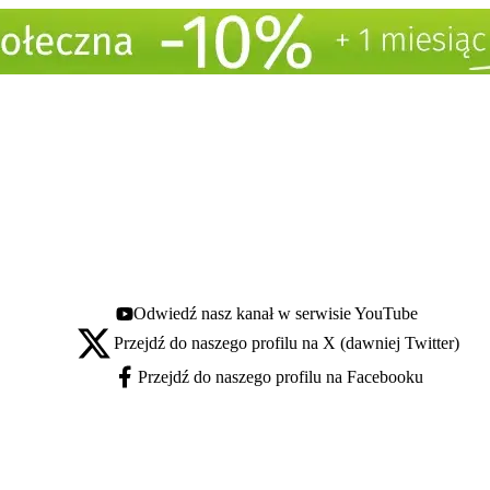
Odwiedź nasz kanał w serwisie YouTube
Youtube - otwiera się w nowej karcie
Przejdź do naszego profilu na X (dawniej Twitter)
X - otwiera się w nowej karcie
Przejdź do naszego profilu na Facebooku
Facebook - otwiera się w nowej karcie