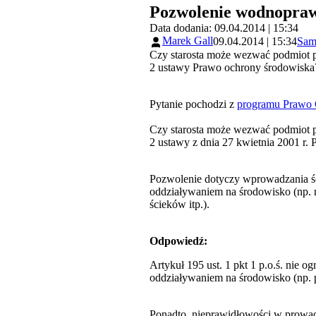
Pozwolenie wodnoprawn
Data dodania: 09.04.2014 | 15:34
Marek Gall
09.04.2014 | 15:34
Samo
Czy starosta może wezwać podmiot p
2 ustawy Prawo ochrony środowiska
Pytanie pochodzi z
programu Prawo 
Czy starosta może wezwać podmiot p
2 ustawy z dnia 27 kwietnia 2001 r. P
Pozwolenie dotyczy wprowadzania śc
oddziaływaniem na środowisko (np. 
ścieków itp.).
Odpowiedź:
Artykuł 195 ust. 1 pkt 1 p.o.ś. ni
oddziaływaniem na środowisko (np. p
Ponadto, nieprawidłowości w prowad