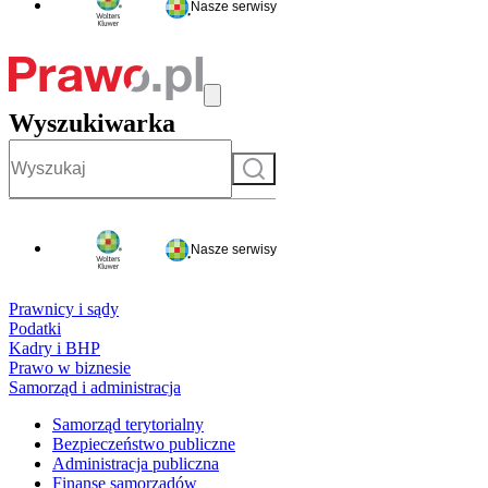
Nasze serwisy
Wyszukiwarka
Szukaj
Nasze serwisy
Prawnicy i sądy
Podatki
Kadry i BHP
Prawo w biznesie
Samorząd i administracja
Samorząd terytorialny
Bezpieczeństwo publiczne
Administracja publiczna
Finanse samorządów