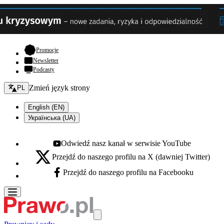
- otwiera się w nowej karcie
Promocje
Newsletter
Podcasty
Zmień język - bieżący:
Zmień język strony
PL
English (EN)
Українська (UA)
Odwiedź nasz kanał w serwisie YouTube
Youtube - otwiera się w nowej karcie
Przejdź do naszego profilu na X (dawniej Twitter)
X - otwiera się w nowej karcie
Przejdź do naszego profilu na Facebooku
Facebook - otwiera się w nowej karcie