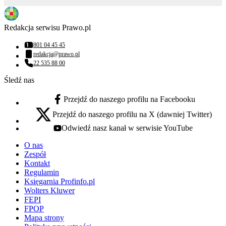
Redakcja serwisu Prawo.pl
801 04 45 45
Numer telefonu:
redakcja@prawo.pl
Adres email:
22 535 88 00
Numer telefonu:
Śledź nas
Przejdź do naszego profilu na Facebooku
facebook - otwiera się w nowej karcie
Przejdź do naszego profilu na X (dawniej Twitter)
x - otwiera się w nowej karcie
Odwiedź nasz kanał w serwisie YouTube
youtube - otwiera się w nowej karcie
O nas
Zespół
Kontakt
Regulamin
Księgarnia Profinfo.pl
Wolters Kluwer
FEPI
FPOP
Mapa strony