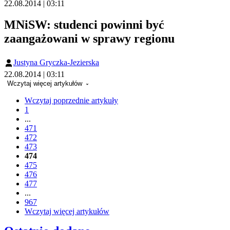
22.08.2014 | 03:11
MNiSW: studenci powinni być
zaangażowani w sprawy regionu
Justyna Gryczka-Jezierska
22.08.2014 | 03:11
Wczytaj więcej artykułów
Wczytaj poprzednie artykuły
1
...
471
472
473
474
475
476
477
...
967
Wczytaj więcej artykułów