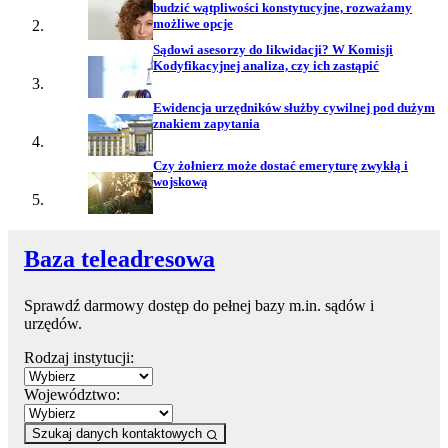
budzić wątpliwości konstytucyjne, rozważamy
możliwe opcje
Sądowi asesorzy do likwidacji? W Komisji
Kodyfikacyjnej analiza, czy ich zastąpić
Ewidencja urzędników służby cywilnej pod dużym
znakiem zapytania
Czy żołnierz może dostać emeryturę zwykłą i
wojskową
Baza teleadresowa
Sprawdź darmowy dostęp do pełnej bazy m.in. sądów i
urzędów.
Rodzaj instytucji:
Województwo:
Szukaj danych kontaktowych