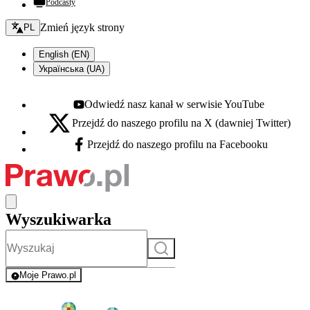
Podcasty
Zmień język - bieżący:
Zmień język strony
PL
English (EN)
Українська (UA)
Odwiedź nasz kanał w serwisie YouTube
Youtube - otwiera się w nowej karcie
Przejdź do naszego profilu na X (dawniej Twitter)
X - otwiera się w nowej karcie
Przejdź do naszego profilu na Facebooku
Facebook - otwiera się w nowej karcie
Wyszukiwarka
Szukaj
Moje Prawo.pl
- rejestracja i logowanie do serwisu