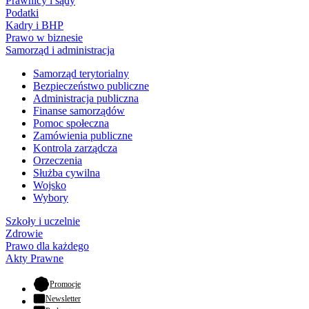
Prawnicy i sądy
Podatki
Kadry i BHP
Prawo w biznesie
Samorząd i administracja
Samorząd terytorialny
Bezpieczeństwo publiczne
Administracja publiczna
Finanse samorządów
Pomoc społeczna
Zamówienia publiczne
Kontrola zarządcza
Orzeczenia
Służba cywilna
Wojsko
Wybory
Szkoły i uczelnie
Zdrowie
Prawo dla każdego
Akty Prawne
- otwiera się w nowej karcie
Promocje
Newsletter