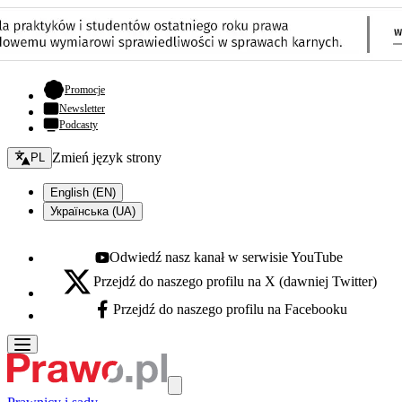
- otwiera się w nowej karcie
Promocje
Newsletter
Podcasty
Zmień język - bieżący:
Zmień język strony
PL
English (EN)
Українська (UA)
Odwiedź nasz kanał w serwisie YouTube
Youtube - otwiera się w nowej karcie
Przejdź do naszego profilu na X (dawniej Twitter)
X - otwiera się w nowej karcie
Przejdź do naszego profilu na Facebooku
Facebook - otwiera się w nowej karcie