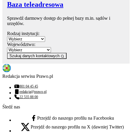
Baza teleadresowa
Sprawdź darmowy dostęp do pełnej bazy m.in. sądów i
urzędów.
Rodzaj instytucji:
Województwo:
Szukaj danych kontaktowych
Redakcja serwisu Prawo.pl
801 04 45 45
Numer telefonu:
redakcja@prawo.pl
Adres email:
22 535 88 00
Numer telefonu:
Śledź nas
Przejdź do naszego profilu na Facebooku
facebook - otwiera się w nowej karcie
Przejdź do naszego profilu na X (dawniej Twitter)
x - otwiera się w nowej karcie