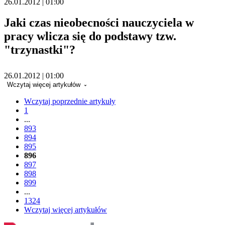
26.01.2012 | 01:00
Jaki czas nieobecności nauczyciela w
pracy wlicza się do podstawy tzw.
"trzynastki"?
26.01.2012 | 01:00
Wczytaj więcej artykułów
Wczytaj poprzednie artykuły
1
...
893
894
895
896
897
898
899
...
1324
Wczytaj więcej artykułów