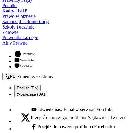
Prawnicy i sądy
Podatki
Kadry i BHP
Prawo w biznesie
Samorząd i administracja
Szkoły i uczelnie
Zdrowie
Prawo dla każdego
Akty Prawne
- otwiera się w nowej karcie
Promocje
Newsletter
Podcasty
Zmień język - bieżący:
Zmień język strony
PL
English (EN)
Українська (UA)
Odwiedź nasz kanał w serwisie YouTube
Youtube - otwiera się w nowej karcie
Przejdź do naszego profilu na X (dawniej Twitter)
X - otwiera się w nowej karcie
Przejdź do naszego profilu na Facebooku
Facebook - otwiera się w nowej karcie