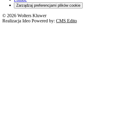
Cyberbezpieczeństwo
Zarządzaj preferencjami plików cookie
Franczyza
Nowe technologie
© 2026 Wolters Kluwer
Prawo autorskie
Realizacja Ideo Powered by:
CMS Edito