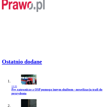
Ostatnio dodane
13:35
Przejdź do artykułu:
Psy ratownicze z OSP pomogą innym służbom - nowelizacja trafi do
prezydenta