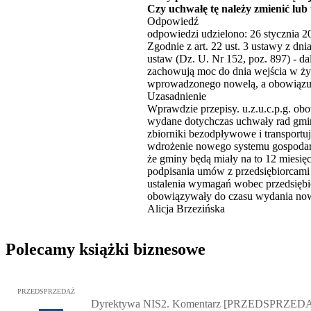
Czy uchwałę tę należy zmienić lu
Odpowiedź
odpowiedzi udzielono: 26 stycznia 20
Zgodnie z art. 22 ust. 3 ustawy z dn
ustaw (Dz. U. Nr 152, poz. 897) - dal
zachowują moc do dnia wejścia w życ
wprowadzonego nowelą, a obowiązują
Uzasadnienie
Wprawdzie przepisy. u.z.u.c.p.g. obo
wydane dotychczas uchwały rad gmi
zbiorniki bezodpływowe i transportu
wdrożenie nowego systemu gospodar
że gminy będą miały na to 12 miesięc
podpisania umów z przedsiębiorcami
ustalenia wymagań wobec przedsięb
obowiązywały do czasu wydania nowe
Alicja Brzezińska
Polecamy książki biznesowe
Przejdź do: Dyrektywa NIS2. Komentarz [PRZEDSPRZEDAŻ], Mateu
PRZEDSPRZEDAŻ
Dyrektywa NIS2. Komentarz [PRZEDSPRZED