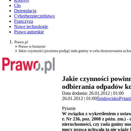
Kredyty
Cło
Deregulacja
Cyberbezpieczeństwo
Franczyza
Nowe technologie
Prawo autorskie
Prawo.pl
Prawo w biznesie
Jakie czynności powinna podjąć rada gminy w celu dostosowania uchw
Jakie czynności powin
odbierania odpadów ko
Data dodania: 26.01.2012 | 01:00
26.01.2012 | 01:00
Środowisko
Pytani
Pytanie
W związku z wykreśleniem z
usta
r. Nr 236, poz. 2008 z późn. zm.) - d
nieruchomości, czy rada gminy mu
mocy prawa uchwała ta nie wiąże 