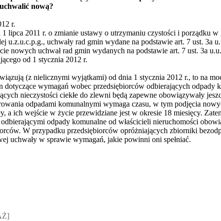
b uchwalić nową?
12 r.
ia 1 lipca 2011 r. o zmianie ustawy o utrzymaniu czystości i porządku 
ej u.z.u.c.p.g., uchwały rad gmin wydane na podstawie art. 7 ust. 3a u
ie nowych uchwał rad gmin wydanych na podstawie art. 7 ust. 3a u.u.
cego od 1 stycznia 2012 r.
wiązują (z nielicznymi wyjątkami) od dnia 1 stycznia 2012 r., to na m
n dotyczące wymagań wobec przedsiębiorców odbierających odpady k
jących nieczystości ciekłe do zlewni będą zapewne obowiązywały jeszcz
owania odpadami komunalnymi wymaga czasu, w tym podjęcia nowych
y, a ich wejście w życie przewidziane jest w okresie 18 miesięcy. Zat
 odbierającymi odpady komunalne od właścicieli nieruchomości obow
iorców. W przypadku przedsiębiorców opróżniających zbiorniki bezo
j uchwały w sprawie wymagań, jakie powinni oni spełniać.
sz Jakubik, Rafał Prabucki - otwiera się w nowym oknie
AŻ]