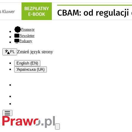
- otwiera się w nowej karcie
Promocje
Newsletter
Podcasty
Zmień język - bieżący:
Zmień język strony
PL
English (EN)
Українська (UA)