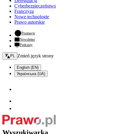
Deregulacja
Cyberbezpieczeństwo
Franczyza
Nowe technologie
Prawo autorskie
- otwiera się w nowej karcie
Promocje
Newsletter
Podcasty
Zmień język - bieżący:
Zmień język strony
PL
English (EN)
Українська (UA)
Wyszukiwarka