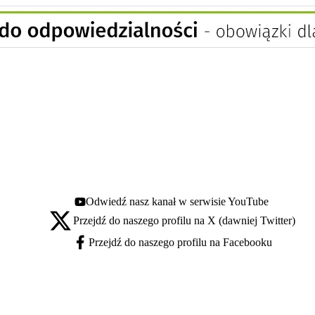
Odwiedź nasz kanał w serwisie YouTube
Youtube - otwiera się w nowej karcie
Przejdź do naszego profilu na X (dawniej Twitter)
X - otwiera się w nowej karcie
Przejdź do naszego profilu na Facebooku
Facebook - otwiera się w nowej karcie