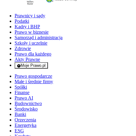
Prawnicy i sądy
Podatki
Kadry i BHP
Prawo w biznesie
Samorząd i administracja
Szkoły i uczelnie
Zdrowie
Prawo dla każdego
Akty Prawne
Moje Prawo.pl
- rejestracja i logowanie do serwisu
Prawo gospodarcze
Małe i średnie firmy
Spółki
Finanse
Prawo AI
Budownictwo
Środowisko
Banki
Orzeczenia
Energetyka
ESG