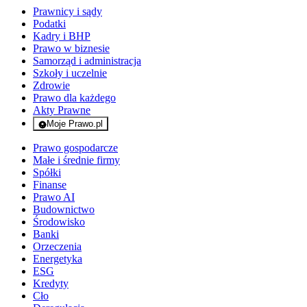
Prawnicy i sądy
Podatki
Kadry i BHP
Prawo w biznesie
Samorząd i administracja
Szkoły i uczelnie
Zdrowie
Prawo dla każdego
Akty Prawne
Moje Prawo.pl
- rejestracja i logowanie do serwisu
Prawo gospodarcze
Małe i średnie firmy
Spółki
Finanse
Prawo AI
Budownictwo
Środowisko
Banki
Orzeczenia
Energetyka
ESG
Kredyty
Cło