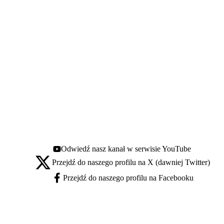
Odwiedź nasz kanał w serwisie YouTube
Youtube - otwiera się w nowej karcie
Przejdź do naszego profilu na X (dawniej Twitter)
X - otwiera się w nowej karcie
Przejdź do naszego profilu na Facebooku
Facebook - otwiera się w nowej karcie