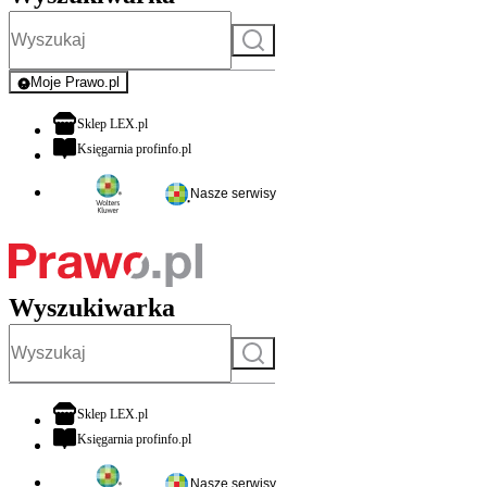
Szukaj
Moje Prawo.pl
- rejestracja i logowanie do serwisu
otwiera się w nowej karcie
Sklep LEX.pl
otwiera się w nowej karcie
Księgarnia profinfo.pl
Nasze serwisy
Wyszukiwarka
Szukaj
otwiera się w nowej karcie
Sklep LEX.pl
otwiera się w nowej karcie
Księgarnia profinfo.pl
Nasze serwisy