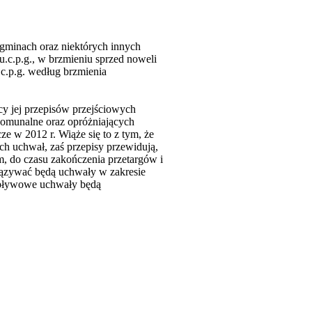
w gminach oraz niektórych innych
.u.c.p.g., w brzmieniu sprzed noweli
c.p.g. według brzmienia
ocy jej przepisów przejściowych
omunalne oraz opróżniających
e w 2012 r. Wiąże się to z tym, że
 uchwał, zaś przepisy przewidują,
em, do czasu zakończenia przetargów i
iązywać będą uchwały w zakresie
dpływowe uchwały będą