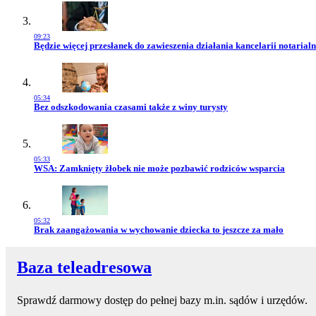
09:23
Przejdź do artykułu:
Będzie więcej przesłanek do zawieszenia działania kancelarii notarialn
05:34
Przejdź do artykułu:
Bez odszkodowania czasami także z winy turysty
05:33
Przejdź do artykułu:
WSA: Zamknięty żłobek nie może pozbawić rodziców wsparcia
05:32
Przejdź do artykułu:
Brak zaangażowania w wychowanie dziecka to jeszcze za mało
Baza teleadresowa
Sprawdź darmowy dostęp do pełnej bazy m.in. sądów i urzędów.