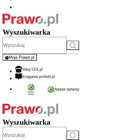
Wyszukiwarka
Szukaj
Moje Prawo.pl
- rejestracja i logowanie do serwisu
otwiera się w nowej karcie
Sklep LEX.pl
otwiera się w nowej karcie
Księgarnia profinfo.pl
Nasze serwisy
Wyszukiwarka
Szukaj