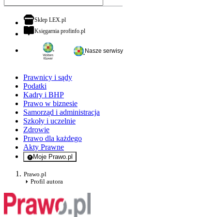
otwiera się w nowej karcie
Sklep LEX.pl
otwiera się w nowej karcie
Księgarnia profinfo.pl
Nasze serwisy
Prawnicy i sądy
Podatki
Kadry i BHP
Prawo w biznesie
Samorząd i administracja
Szkoły i uczelnie
Zdrowie
Prawo dla każdego
Akty Prawne
Moje Prawo.pl
- rejestracja i logowanie do serwisu
Prawo.pl
Profil autora