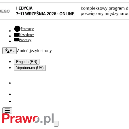
- otwiera się w nowej karcie
Promocje
Newsletter
Podcasty
Zmień język - bieżący:
Zmień język strony
PL
English (EN)
Українська (UA)