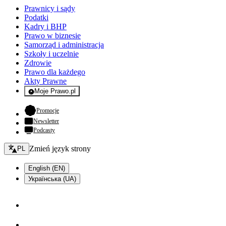
Prawnicy i sądy
Podatki
Kadry i BHP
Prawo w biznesie
Samorząd i administracja
Szkoły i uczelnie
Zdrowie
Prawo dla każdego
Akty Prawne
Moje Prawo.pl
- rejestracja i logowanie do serwisu
- otwiera się w nowej karcie
Promocje
Newsletter
Podcasty
Zmień język - bieżący:
Zmień język strony
PL
English (EN)
Українська (UA)