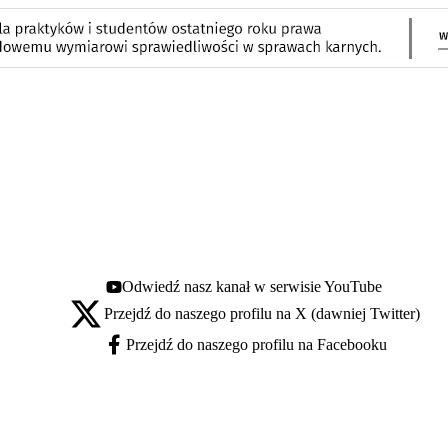
Odwiedź nasz kanał w serwisie YouTube
Youtube - otwiera się w nowej karcie
Przejdź do naszego profilu na X (dawniej Twitter)
X - otwiera się w nowej karcie
Przejdź do naszego profilu na Facebooku
Facebook - otwiera się w nowej karcie