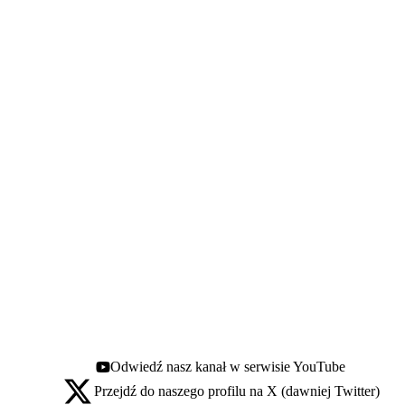
Odwiedź nasz kanał w serwisie YouTube
Youtube - otwiera się w nowej karcie
Przejdź do naszego profilu na X (dawniej Twitter)
X - otwiera się w nowej karcie