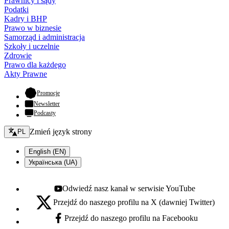
Prawnicy i sądy
Podatki
Kadry i BHP
Prawo w biznesie
Samorząd i administracja
Szkoły i uczelnie
Zdrowie
Prawo dla każdego
Akty Prawne
- otwiera się w nowej karcie
Promocje
Newsletter
Podcasty
Zmień język - bieżący:
Zmień język strony
PL
English (EN)
Українська (UA)
Odwiedź nasz kanał w serwisie YouTube
Youtube - otwiera się w nowej karcie
Przejdź do naszego profilu na X (dawniej Twitter)
X - otwiera się w nowej karcie
Przejdź do naszego profilu na Facebooku
Facebook - otwiera się w nowej karcie