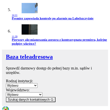
14:11
Przejdź do artykułu:
Premier zapowiada kontrolę po alarmie na Lubelszczyźnie
11:39
Przejdź do artykułu:
Pierwszy akt mianowania asesora z kontrasygnatą premiera, kolejne
podpisy wkrótce?
Baza teleadresowa
Sprawdź darmowy dostęp do pełnej bazy m.in. sądów i
urzędów.
Rodzaj instytucji:
Województwo:
Szukaj danych kontaktowych