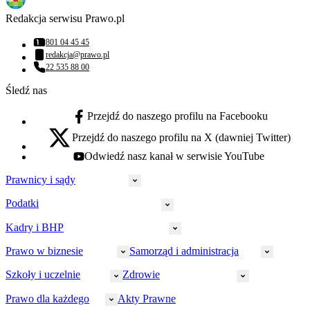
Redakcja serwisu Prawo.pl
801 04 45 45
Numer telefonu:
redakcja@prawo.pl
Adres email:
22 535 88 00
Numer telefonu:
Śledź nas
Przejdź do naszego profilu na Facebooku
facebook - otwiera się w nowej karcie
Przejdź do naszego profilu na X (dawniej Twitter)
x - otwiera się w nowej karcie
Odwiedź nasz kanał w serwisie YouTube
youtube - otwiera się w nowej karcie
Prawnicy i sądy
Podatki
Wymiar sprawiedliwości
Prawnicy
Kadry i BHP
PIT
Prokuratura
CIT
Prawo w biznesie
Samorząd i administracja
Policja
Prawo pracy
VAT
Rynek
HR
Szkoły i uczelnie
Zdrowie
Akcyza
Strefa aplikanta
Prawo gospodarcze
Samorząd terytorialny
BHP
Ordynacja
LegalTech
Małe i średnie firmy
Bezpieczeństwo publiczne
Prawo dla każdego
Akty Prawne
Ubezpieczenia społeczne
Rachunkowość
Sędziowie
Kadry w oświacie
Farmacja