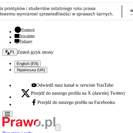
- otwiera się w nowej karcie
Promocje
Newsletter
Podcasty
Zmień język - bieżący:
Zmień język strony
PL
English (EN)
Українська (UA)
Odwiedź nasz kanał w serwisie YouTube
Youtube - otwiera się w nowej karcie
Przejdź do naszego profilu na X (dawniej Twitter)
X - otwiera się w nowej karcie
Przejdź do naszego profilu na Facebooku
Facebook - otwiera się w nowej karcie