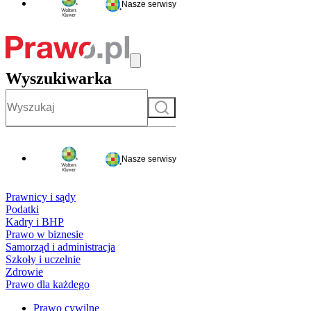
Nasze serwisy
Wyszukiwarka
Szukaj
Nasze serwisy
Prawnicy i sądy
Podatki
Kadry i BHP
Prawo w biznesie
Samorząd i administracja
Szkoły i uczelnie
Zdrowie
Prawo dla każdego
Prawo cywilne