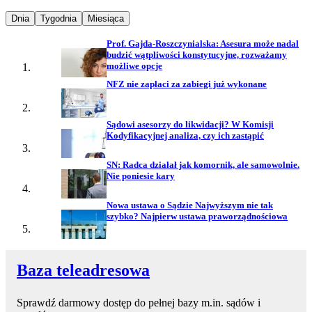
Najpopularniejsze wiadomości z
Najpopularniejsze wiadomości z
Najpopularniejsze wiadomości z
Dnia
Tygodnia
Miesiąca
Prof. Gajda-Roszczynialska: Asesura może nadal
budzić wątpliwości konstytucyjne, rozważamy
możliwe opcje
NFZ nie zapłaci za zabiegi już wykonane
Sądowi asesorzy do likwidacji? W Komisji
Kodyfikacyjnej analiza, czy ich zastąpić
SN: Radca działał jak komornik, ale samowolnie.
Nie poniesie kary
Nowa ustawa o Sądzie Najwyższym nie tak
szybko? Najpierw ustawa praworządnościowa
Baza teleadresowa
Sprawdź darmowy dostęp do pełnej bazy m.in. sądów i