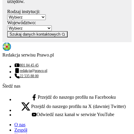
urzędów.
Rodzaj instytucji:
Województwo:
Szukaj danych kontaktowych
Redakcja serwisu Prawo.pl
801 04 45 45
Numer telefonu:
redakcja@prawo.pl
Adres email:
22 535 88 00
Numer telefonu:
Śledź nas
Przejdź do naszego profilu na Facebooku
facebook - otwiera się w nowej karcie
Przejdź do naszego profilu na X (dawniej Twitter)
x - otwiera się w nowej karcie
Odwiedź nasz kanał w serwisie YouTube
youtube - otwiera się w nowej karcie
O nas
Zespół