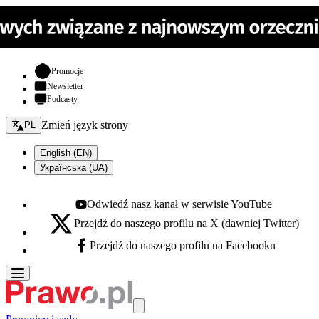
- otwiera się w nowej karcie
Promocje
Newsletter
Podcasty
Zmień język - bieżący:
Zmień język strony
PL
English (EN)
Українська (UA)
Odwiedź nasz kanał w serwisie YouTube
Youtube - otwiera się w nowej karcie
Przejdź do naszego profilu na X (dawniej Twitter)
X - otwiera się w nowej karcie
Przejdź do naszego profilu na Facebooku
Facebook - otwiera się w nowej karcie