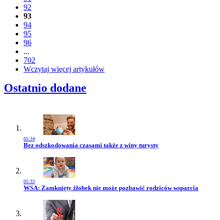
92
93
94
95
96
...
702
Wczytaj więcej artykułów
Ostatnio dodane
05:34
Przejdź do artykułu:
Bez odszkodowania czasami także z winy turysty
05:33
Przejdź do artykułu:
WSA: Zamknięty żłobek nie może pozbawić rodziców wsparcia