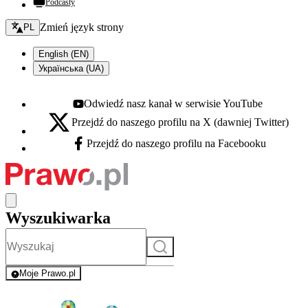
Podcasty
Zmień język - bieżący:
Zmień język strony
PL
English (EN)
Українська (UA)
Odwiedź nasz kanał w serwisie YouTube
Youtube - otwiera się w nowej karcie
Przejdź do naszego profilu na X (dawniej Twitter)
X - otwiera się w nowej karcie
Przejdź do naszego profilu na Facebooku
Facebook - otwiera się w nowej karcie
Wyszukiwarka
Szukaj
Moje Prawo.pl
- rejestracja i logowanie do serwisu