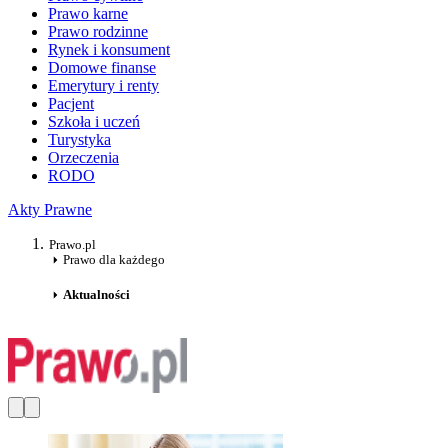
Prawo karne
Prawo rodzinne
Rynek i konsument
Domowe finanse
Emerytury i renty
Pacjent
Szkoła i uczeń
Turystyka
Orzeczenia
RODO
Akty Prawne
Prawo.pl
Prawo dla każdego
Aktualności