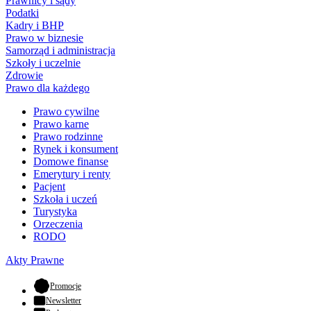
Prawnicy i sądy
Podatki
Kadry i BHP
Prawo w biznesie
Samorząd i administracja
Szkoły i uczelnie
Zdrowie
Prawo dla każdego
Prawo cywilne
Prawo karne
Prawo rodzinne
Rynek i konsument
Domowe finanse
Emerytury i renty
Pacjent
Szkoła i uczeń
Turystyka
Orzeczenia
RODO
Akty Prawne
- otwiera się w nowej karcie
Promocje
Newsletter