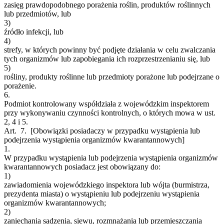
zasięg prawdopodobnego porażenia roślin, produktów roślinnych
lub przedmiotów, lub
3)
źródło infekcji, lub
4)
strefy, w których powinny być podjęte działania w celu zwalczania
tych organizmów lub zapobiegania ich rozprzestrzenianiu się, lub
5)
rośliny, produkty roślinne lub przedmioty porażone lub podejrzane o
porażenie.
6.
Podmiot kontrolowany współdziała z wojewódzkim inspektorem
przy wykonywaniu czynności kontrolnych, o których mowa w ust.
2, 4 i 5.
Art. 7.
[Obowiązki posiadaczy w przypadku wystąpienia lub
podejrzenia wystąpienia organizmów kwarantannowych]
1.
W przypadku wystąpienia lub podejrzenia wystąpienia organizmów
kwarantannowych posiadacz jest obowiązany do:
1)
zawiadomienia wojewódzkiego inspektora lub wójta (burmistrza,
prezydenta miasta) o wystąpieniu lub podejrzeniu wystąpienia
organizmów kwarantannowych;
2)
zaniechania sadzenia, siewu, rozmnażania lub przemieszczania