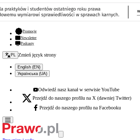
- otwiera się w nowej karcie
Promocje
Newsletter
Podcasty
Zmień język - bieżący:
Zmień język strony
PL
English (EN)
Українська (UA)
Odwiedź nasz kanał w serwisie YouTube
Youtube - otwiera się w nowej karcie
Przejdź do naszego profilu na X (dawniej Twitter)
X - otwiera się w nowej karcie
Przejdź do naszego profilu na Facebooku
Facebook - otwiera się w nowej karcie