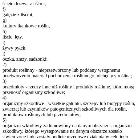
ścięte drzewa z liśćmi,
f)
gałęzie z liśćmi,
g)
kultury tkankowe roślin,
h)
liście, łęty,
i)
żywy pyłek,
j)
oczka, zrazy, sadzonki;
2)
produkt roślinny - nieprzetworzony lub poddany wstępnemu
przetworzeniu materiał pochodzenia roślinnego, niebędący rośliną;
3)
przedmioty - rzeczy inne niż rośliny i produkty roślinne, które mogą
przenosić organizmy szkodliwe;
4)
organizmy szkodliwe - wszelkie gatunki, szczepy lub biotypy roślin,
zwierząt lub czynników patogenicznych szkodliwych dla roślin,
produktów roślinnych lub przedmiotów;
5)
organizm szkodliwy zadomowiony na danym obszarze - organizm
szkodliwy, którego występowanie na danym obszarze zostało
stwierdzone i nie zostały podjęte urzędowe działania w celu jego