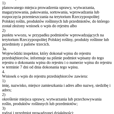
1)
planowanego miejsca prowadzenia uprawy, wytwarzania,
magazynowania, pakowania, sortowania, wprowadzania lub
rozpoczęcia przemieszczania na terytorium Rzeczypospolitej
Polskiej roślin, produktów roślinnych lub przedmiotów, do którego
został złożony wniosek o wpis do rejestru albo
2)
punktu wwozu, w przypadku podmiotów wprowadzających na
terytorium Rzeczypospolitej Polskiej rośliny, produkty roślinne lub
przedmioty z państw trzecich.
3a.
Wojewódzki inspektor, który dokonał wpisu do rejestru
przedsiębiorców, informuje na piśmie podmiot wpisany do tego
rejestru o dokonaniu wpisu do rejestru i o numerze wpisu do rejestru
w terminie 7 dni od dnia dokonania tego wpisu.
4.
Wniosek o wpis do rejestru przedsiębiorców zawiera:
1)
imię, nazwisko, miejsce zamieszkania i adres albo nazwę, siedzibę i
adres;
2)
określenie miejsca uprawy, wytwarzania lub przechowywania
roślin, produktów roślinnych lub przedmiotów;
3)
rodzaj i przedmiot prowadzonej działalności;