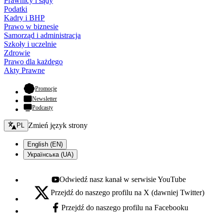
Prawnicy i sądy
Podatki
Kadry i BHP
Prawo w biznesie
Samorząd i administracja
Szkoły i uczelnie
Zdrowie
Prawo dla każdego
Akty Prawne
- otwiera się w nowej karcie
Promocje
Newsletter
Podcasty
Zmień język - bieżący:
Zmień język strony
PL
English (EN)
Українська (UA)
Odwiedź nasz kanał w serwisie YouTube
Youtube - otwiera się w nowej karcie
Przejdź do naszego profilu na X (dawniej Twitter)
X - otwiera się w nowej karcie
Przejdź do naszego profilu na Facebooku
Facebook - otwiera się w nowej karcie