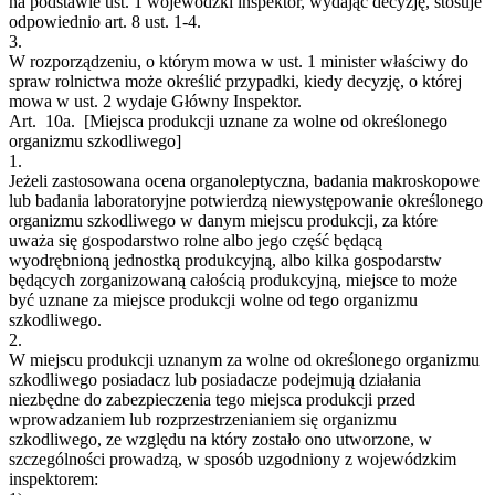
na podstawie ust. 1 wojewódzki inspektor, wydając decyzję, stosuje
odpowiednio art. 8 ust. 1-4.
3.
W rozporządzeniu, o którym mowa w ust. 1 minister właściwy do
spraw rolnictwa może określić przypadki, kiedy decyzję, o której
mowa w ust. 2 wydaje Główny Inspektor.
Art. 10a.
[Miejsca produkcji uznane za wolne od określonego
organizmu szkodliwego]
1.
Jeżeli zastosowana ocena organoleptyczna, badania makroskopowe
lub badania laboratoryjne potwierdzą niewystępowanie określonego
organizmu szkodliwego w danym miejscu produkcji, za które
uważa się gospodarstwo rolne albo jego część będącą
wyodrębnioną jednostką produkcyjną, albo kilka gospodarstw
będących zorganizowaną całością produkcyjną, miejsce to może
być uznane za miejsce produkcji wolne od tego organizmu
szkodliwego.
2.
W miejscu produkcji uznanym za wolne od określonego organizmu
szkodliwego posiadacz lub posiadacze podejmują działania
niezbędne do zabezpieczenia tego miejsca produkcji przed
wprowadzaniem lub rozprzestrzenianiem się organizmu
szkodliwego, ze względu na który zostało ono utworzone, w
szczególności prowadzą, w sposób uzgodniony z wojewódzkim
inspektorem: