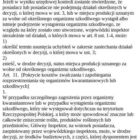
Jeżeli w wyniku urzędowej kontroli zostanie stwierdzone, że
posiadacz lub posiadacze nie podejmują działań określonych w
decyzji, o której mowa w ust. 3, lub w miejscu produkcji uznanym
za wolne od określonego organizmu szkodliwego wystąpił albo
istnieje podejrzenie wystąpienia organizmu szkodliwego, ze
względu na który zostało ono utworzone, wojewódzki inspektor
niezależnie od działań, o których mowa w art. 8 ust. 1-4, może:
1)
określić termin usunięcia uchybień w zakresie zaniechania działań
określonych w decyzji, o której mowa w ust. 3;
2)
znieść, w drodze decyzji, status miejsca produkcji uznanego za
wolne od określonego organizmu szkodliwego.
Art. 11.
[Pokrycie kosztów zwalczania i zapobiegania
rozprzestrzeniania się organizmów kwarantannowych lub
szkodliwych]
1.
W przypadku szczególnego zagrożenia przez organizmy
kwarantannowe lub w przypadku wystąpienia organizmu
szkodliwego, który nie występował dotychczas na terytorium
Rzeczypospolitej Polskiej, a który może spowodować znaczne lub
całkowite zniszczenie roślin, produktów roślinnych lub
przedmiotów, Główny Inspektor, na wniosek posiadacza,
zaopiniowany przez wojewódzkiego inspektora, może, w drodze
decyzji, ze środków budżetowych, z części, której dysponentem jest