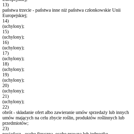
13)
państwa trzecie - państwa inne niż państwa członkowskie Unii
Europejskiej;
14)
(uchylony);
15)
(uchylony);
16)
(uchylony);
17)
(uchylony);
18)
(uchylony);
19)
(uchylony);
20)
(uchylony);
21)
(uchylony);
22)
obrót - składanie ofert albo zawieranie umów sprzedaży lub innych
umów mających na celu zbycie roślin, produktów roślinnych lub
przedmiotów;
23)
posiadacz - osobę fizyczną, osobę prawną lub jednostkę