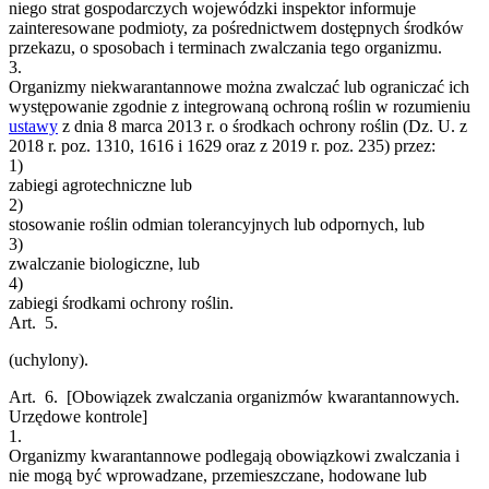
niego strat gospodarczych wojewódzki inspektor informuje
zainteresowane podmioty, za pośrednictwem dostępnych środków
przekazu, o sposobach i terminach zwalczania tego organizmu.
3.
Organizmy niekwarantannowe można zwalczać lub ograniczać ich
występowanie zgodnie z integrowaną ochroną roślin w rozumieniu
ustawy
z dnia 8 marca 2013 r. o środkach ochrony roślin (Dz. U. z
2018 r. poz. 1310, 1616 i 1629 oraz z 2019 r. poz. 235) przez:
1)
zabiegi agrotechniczne lub
2)
stosowanie roślin odmian tolerancyjnych lub odpornych, lub
3)
zwalczanie biologiczne, lub
4)
zabiegi środkami ochrony roślin.
Art. 5.
(uchylony).
Art. 6.
[Obowiązek zwalczania organizmów kwarantannowych.
Urzędowe kontrole]
1.
Organizmy kwarantannowe podlegają obowiązkowi zwalczania i
nie mogą być wprowadzane, przemieszczane, hodowane lub