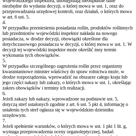
wojewódzkiego inspektora, udostępniają nieodpłatnie dane
niezbędne do wydania decyzji, o której mowa w ust. 1, oraz do
przeprowadzania urzędowej kontroli, oraz działań, o których mowa
w art. 6 ust. 5.
4.
W przypadku przeniesienia posiadania roślin, produktów roślinnych
lub przedmiotów wojewódzki inspektor nakłada na nowego
posiadacza, w drodze decyzji, obowiązki określone dla
dotychczasowego posiadacza w decyzji, o której mowa w ust. 1. W
decyzji tej wojewódzki inspektor może określić inny termin
wykonania tych obowiązków.
5.
W przypadku szczególnego zagrożenia roślin przez organizmy
kwarantannowe minister właściwy do spraw rolnictwa może, w
drodze rozporządzenia, wprowadzić na obszarze całego kraju lub
jego części nakazy lub zakazy, o których mowa w ust. 1, określając
zakres obowiązków i terminy ich realizacji.
6.
Jeżeli zakazy lub nakazy, wprowadzone na podstawie ust. 5,
dotyczą stref ustalonych zgodnie z art. 6 ust. 5 pkt 4, informację o
ustaleniu tych stref ogłasza się w wojewódzkim dzienniku
urzędowym.
7.
Jeżeli spełnienie warunków, o których mowa w ust. 1 pkt 1 lit. g,
wymaga przeprowadzenia oceny organoleptycznej, badań