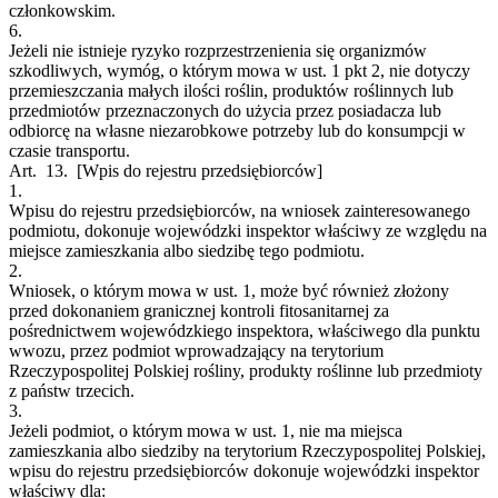
członkowskim.
6.
Jeżeli nie istnieje ryzyko rozprzestrzenienia się organizmów
szkodliwych, wymóg, o którym mowa w ust. 1 pkt 2, nie dotyczy
przemieszczania małych ilości roślin, produktów roślinnych lub
przedmiotów przeznaczonych do użycia przez posiadacza lub
odbiorcę na własne niezarobkowe potrzeby lub do konsumpcji w
czasie transportu.
Art. 13.
[Wpis do rejestru przedsiębiorców]
1.
Wpisu do rejestru przedsiębiorców, na wniosek zainteresowanego
podmiotu, dokonuje wojewódzki inspektor właściwy ze względu na
miejsce zamieszkania albo siedzibę tego podmiotu.
2.
Wniosek, o którym mowa w ust. 1, może być również złożony
przed dokonaniem granicznej kontroli fitosanitarnej za
pośrednictwem wojewódzkiego inspektora, właściwego dla punktu
wwozu, przez podmiot wprowadzający na terytorium
Rzeczypospolitej Polskiej rośliny, produkty roślinne lub przedmioty
z państw trzecich.
3.
Jeżeli podmiot, o którym mowa w ust. 1, nie ma miejsca
zamieszkania albo siedziby na terytorium Rzeczypospolitej Polskiej,
wpisu do rejestru przedsiębiorców dokonuje wojewódzki inspektor
właściwy dla: