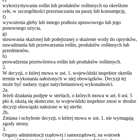
wykorzystywania roślin lub produktów roślinnych na określone
cele, w szczególności przeznaczania na paszę lub konsumpcję,
f)
wywożenia gleby lub innego podłoża uprawowego lub jego
ponownego użycia,
g)
stosowania skażonej lub podejrzanej o skażenie wody do oprysków,
nawadniania lub przetwarzania roślin, produktów roślinnych lub
przedmiotów,
h)
prowadzenia przetwórstwa roślin lub produktów roślinnych.
2.
W decyzji, o której mowa w ust. 1, wojewódzki inspektor określa
termin wykonania nałożonych w niej obowiązków. Decyzji tej
może być nadany rygor natychmiastowej wykonalności.
2a.
Jeżeli działania podjęte w strefach, o których mowa w art. 6 ust. 5
pkt 4, okażą się skuteczne, to wojewódzki inspektor znosi w drodze
decyzji obowiązki nałożone w tej strefie.
2b.
Zmiana i uchylenie decyzji, o której mowa w ust. 1, nie wymagają
zgody strony.
3.
Organy administracji rządowej i samorządowej, na wniosek