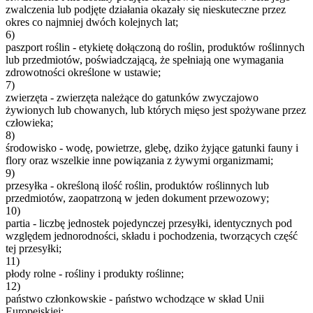
zwalczenia lub podjęte działania okazały się nieskuteczne przez
okres co najmniej dwóch kolejnych lat;
6)
paszport roślin - etykietę dołączoną do roślin, produktów roślinnych
lub przedmiotów, poświadczającą, że spełniają one wymagania
zdrowotności określone w ustawie;
7)
zwierzęta - zwierzęta należące do gatunków zwyczajowo
żywionych lub chowanych, lub których mięso jest spożywane przez
człowieka;
8)
środowisko - wodę, powietrze, glebę, dziko żyjące gatunki fauny i
flory oraz wszelkie inne powiązania z żywymi organizmami;
9)
przesyłka - określoną ilość roślin, produktów roślinnych lub
przedmiotów, zaopatrzoną w jeden dokument przewozowy;
10)
partia - liczbę jednostek pojedynczej przesyłki, identycznych pod
względem jednorodności, składu i pochodzenia, tworzących część
tej przesyłki;
11)
płody rolne - rośliny i produkty roślinne;
12)
państwo członkowskie - państwo wchodzące w skład Unii
Europejskiej;