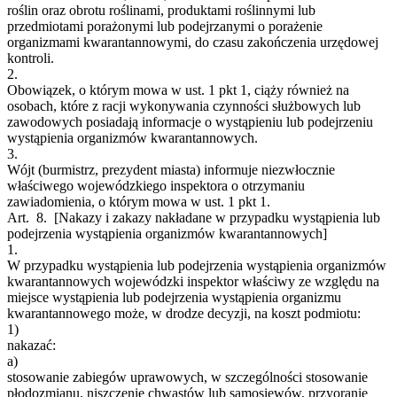
roślin oraz obrotu roślinami, produktami roślinnymi lub
przedmiotami porażonymi lub podejrzanymi o porażenie
organizmami kwarantannowymi, do czasu zakończenia urzędowej
kontroli.
2.
Obowiązek, o którym mowa w ust. 1 pkt 1, ciąży również na
osobach, które z racji wykonywania czynności służbowych lub
zawodowych posiadają informacje o wystąpieniu lub podejrzeniu
wystąpienia organizmów kwarantannowych.
3.
Wójt (burmistrz, prezydent miasta) informuje niezwłocznie
właściwego wojewódzkiego inspektora o otrzymaniu
zawiadomienia, o którym mowa w ust. 1 pkt 1.
Art. 8.
[Nakazy i zakazy nakładane w przypadku wystąpienia lub
podejrzenia wystąpienia organizmów kwarantannowych]
1.
W przypadku wystąpienia lub podejrzenia wystąpienia organizmów
kwarantannowych wojewódzki inspektor właściwy ze względu na
miejsce wystąpienia lub podejrzenia wystąpienia organizmu
kwarantannowego może, w drodze decyzji, na koszt podmiotu:
1)
nakazać:
a)
stosowanie zabiegów uprawowych, w szczególności stosowanie
płodozmianu, niszczenie chwastów lub samosiewów, przyoranie