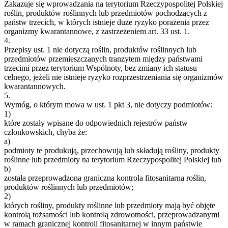
Zakazuje się wprowadzania na terytorium Rzeczypospolitej Polskiej
roślin, produktów roślinnych lub przedmiotów pochodzących z
państw trzecich, w których istnieje duże ryzyko porażenia przez
organizmy kwarantannowe, z zastrzeżeniem art. 33 ust. 1.
4.
Przepisy ust. 1 nie dotyczą roślin, produktów roślinnych lub
przedmiotów przemieszczanych tranzytem między państwami
trzecimi przez terytorium Wspólnoty, bez zmiany ich statusu
celnego, jeżeli nie istnieje ryzyko rozprzestrzeniania się organizmów
kwarantannowych.
5.
Wymóg, o którym mowa w ust. 1 pkt 3, nie dotyczy podmiotów:
1)
które zostały wpisane do odpowiednich rejestrów państw
członkowskich, chyba że:
a)
podmioty te produkują, przechowują lub składują rośliny, produkty
roślinne lub przedmioty na terytorium Rzeczypospolitej Polskiej lub
b)
została przeprowadzona graniczna kontrola fitosanitarna roślin,
produktów roślinnych lub przedmiotów;
2)
których rośliny, produkty roślinne lub przedmioty mają być objęte
kontrolą tożsamości lub kontrolą zdrowotności, przeprowadzanymi
w ramach granicznej kontroli fitosanitarnej w innym państwie