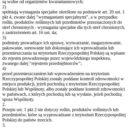
są wolne od organizmów kwarantannowych;
2)
spełniają wymagania specjalne określone na podstawie art. 20 ust. 1
pkt 4, zwane dalej "wymaganiami specjalnymi", a w przypadku
roślin, produktów roślinnych lub przedmiotów przeznaczonych do
stref chronionych - wymagania specjalne dla tych stref chronionych,
z zastrzeżeniem art. 16 ust. 4a;
3)
podmioty prowadzące ich uprawę, wytwarzanie, magazynowanie,
pakowanie, sortowanie lub dokonujące ich wprowadzania lub
przemieszczania na terytorium Rzeczypospolitej Polskiej są wpisane
do rejestru prowadzonego przez wojewódzkiego inspektora,
zwanego dalej "rejestrem przedsiębiorców";
4)
przed przemieszczaniem lub wprowadzeniem na terytorium
Rzeczypospolitej Polskiej zostały poddane kontroli zdrowotności w
miejscu produkcji, jeżeli pochodzą z terytorium Rzeczypospolitej
Polskiej lub Wspólnoty, albo zostały poddane kontroli zdrowotności
w państwach, z których pochodzą lub są wysłane, jeżeli pochodzą
spoza Wspólnoty.
2.
Przepis ust. 1 pkt 2 nie dotyczy roślin, produktów roślinnych lub
przedmiotów, które są wyprowadzane z terytorium Rzeczypospolitej
Polskiej do państw trzecich.
3.