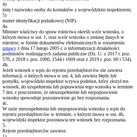
4)
imię i nazwisko osoby do kontaktów z wojewódzkim inspektorem;
5)
numer identyfikacji podatkowej (NIP).
4a.
Minister właściwy do spraw rolnictwa określi wzór wniosku, o
którym mowa w ust. 1, oraz wzór wniosku o zmianę danych w
rejestrze, w formie dokumentów elektronicznych w rozumieniu
ustawy
z dnia 17 lutego 2005 r. o informatyzacji działalności
podmiotów realizujących zadania publiczne (Dz. U. z 2017 r. poz.
570, z 2018 r. poz. 1000, 1544 i 1669 oraz z 2019 r. poz. 60 i 534).
4b.
Jeżeli wniosek o wpis do rejestru przedsiębiorców nie zawiera
informacji, o których mowa w ust. 4, lub zawiera błędy lub
pomyłki, wojewódzki inspektor wzywa podmiot, który złożył ten
wniosek, do uzupełnienia lub poprawienia tego wniosku w terminie
7 dni, z pouczeniem, że nieuzupełnienie lub niepoprawienie
wniosku spowoduje pozostawienie go bez rozpoznania.
4c.
W razie nieuzupełnienia lub niepoprawienia wniosku o wpis do
rejestru przedsiębiorców w terminie, o którym mowa w ust. 4b,
wojewódzki inspektor pozostawia ten wniosek bez rozpoznania.
5.
Rejestr przedsiębiorców zawiera:
1)