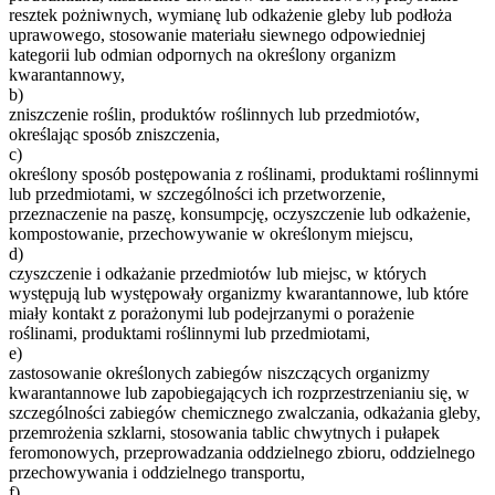
resztek pożniwnych, wymianę lub odkażenie gleby lub podłoża
uprawowego, stosowanie materiału siewnego odpowiedniej
kategorii lub odmian odpornych na określony organizm
kwarantannowy,
b)
zniszczenie roślin, produktów roślinnych lub przedmiotów,
określając sposób zniszczenia,
c)
określony sposób postępowania z roślinami, produktami roślinnymi
lub przedmiotami, w szczególności ich przetworzenie,
przeznaczenie na paszę, konsumpcję, oczyszczenie lub odkażenie,
kompostowanie, przechowywanie w określonym miejscu,
d)
czyszczenie i odkażanie przedmiotów lub miejsc, w których
występują lub występowały organizmy kwarantannowe, lub które
miały kontakt z porażonymi lub podejrzanymi o porażenie
roślinami, produktami roślinnymi lub przedmiotami,
e)
zastosowanie określonych zabiegów niszczących organizmy
kwarantannowe lub zapobiegających ich rozprzestrzenianiu się, w
szczególności zabiegów chemicznego zwalczania, odkażania gleby,
przemrożenia szklarni, stosowania tablic chwytnych i pułapek
feromonowych, przeprowadzania oddzielnego zbioru, oddzielnego
przechowywania i oddzielnego transportu,
f)