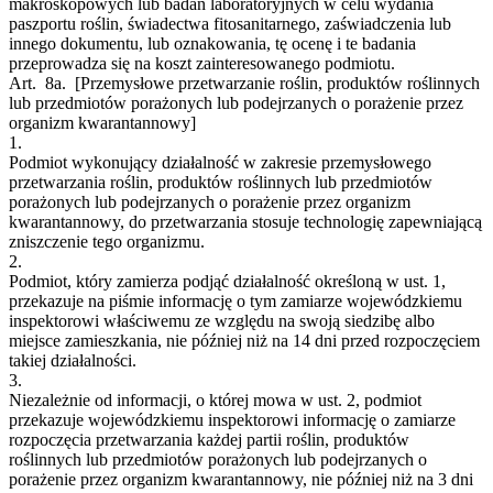
makroskopowych lub badań laboratoryjnych w celu wydania
paszportu roślin, świadectwa fitosanitarnego, zaświadczenia lub
innego dokumentu, lub oznakowania, tę ocenę i te badania
przeprowadza się na koszt zainteresowanego podmiotu.
Art. 8a.
[Przemysłowe przetwarzanie roślin, produktów roślinnych
lub przedmiotów porażonych lub podejrzanych o porażenie przez
organizm kwarantannowy]
1.
Podmiot wykonujący działalność w zakresie przemysłowego
przetwarzania roślin, produktów roślinnych lub przedmiotów
porażonych lub podejrzanych o porażenie przez organizm
kwarantannowy, do przetwarzania stosuje technologię zapewniającą
zniszczenie tego organizmu.
2.
Podmiot, który zamierza podjąć działalność określoną w ust. 1,
przekazuje na piśmie informację o tym zamiarze wojewódzkiemu
inspektorowi właściwemu ze względu na swoją siedzibę albo
miejsce zamieszkania, nie później niż na 14 dni przed rozpoczęciem
takiej działalności.
3.
Niezależnie od informacji, o której mowa w ust. 2, podmiot
przekazuje wojewódzkiemu inspektorowi informację o zamiarze
rozpoczęcia przetwarzania każdej partii roślin, produktów
roślinnych lub przedmiotów porażonych lub podejrzanych o
porażenie przez organizm kwarantannowy, nie później niż na 3 dni