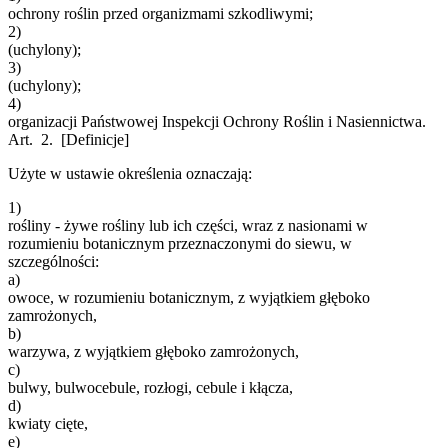
ochrony roślin przed organizmami szkodliwymi;
2)
(uchylony);
3)
(uchylony);
4)
organizacji Państwowej Inspekcji Ochrony Roślin i Nasiennictwa.
Art. 2.
[Definicje]
Użyte w ustawie określenia oznaczają:
1)
rośliny - żywe rośliny lub ich części, wraz z nasionami w
rozumieniu botanicznym przeznaczonymi do siewu, w
szczególności:
a)
owoce, w rozumieniu botanicznym, z wyjątkiem głęboko
zamrożonych,
b)
warzywa, z wyjątkiem głęboko zamrożonych,
c)
bulwy, bulwocebule, rozłogi, cebule i kłącza,
d)
kwiaty cięte,
e)