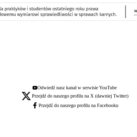
Odwiedź nasz kanał w serwisie YouTube
Youtube - otwiera się w nowej karcie
Przejdź do naszego profilu na X (dawniej Twitter)
X - otwiera się w nowej karcie
Przejdź do naszego profilu na Facebooku
Facebook - otwiera się w nowej karcie