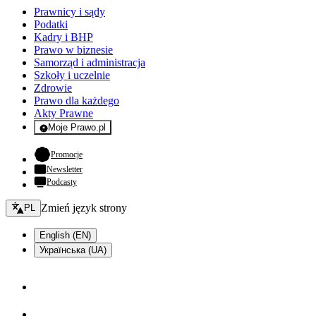
Prawnicy i sądy
Podatki
Kadry i BHP
Prawo w biznesie
Samorząd i administracja
Szkoły i uczelnie
Zdrowie
Prawo dla każdego
Akty Prawne
Moje Prawo.pl
- rejestracja i logowanie do serwisu
- otwiera się w nowej karcie
Promocje
Newsletter
Podcasty
Zmień język - bieżący:
Zmień język strony
PL
English (EN)
Українська (UA)