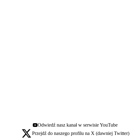
Odwiedź nasz kanał w serwisie YouTube
Youtube - otwiera się w nowej karcie
Przejdź do naszego profilu na X (dawniej Twitter)
X - otwiera się w nowej karcie