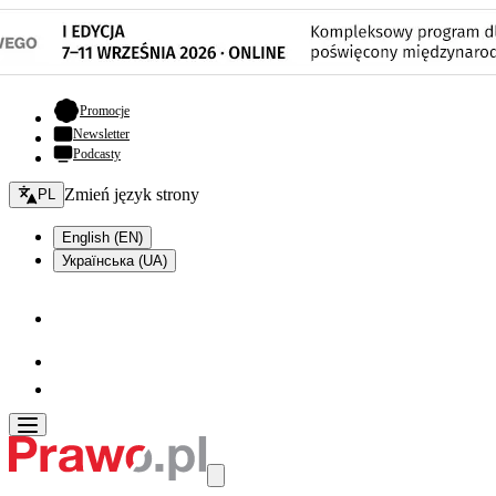
- otwiera się w nowej karcie
Promocje
Newsletter
Podcasty
Zmień język - bieżący:
Zmień język strony
PL
English (EN)
Українська (UA)