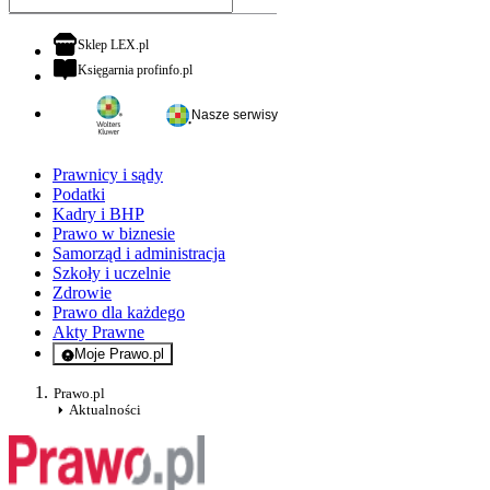
otwiera się w nowej karcie
Sklep LEX.pl
otwiera się w nowej karcie
Księgarnia profinfo.pl
Nasze serwisy
Prawnicy i sądy
Podatki
Kadry i BHP
Prawo w biznesie
Samorząd i administracja
Szkoły i uczelnie
Zdrowie
Prawo dla każdego
Akty Prawne
Moje Prawo.pl
- rejestracja i logowanie do serwisu
Prawo.pl
Aktualności