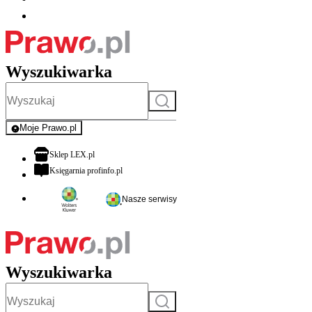
Wyszukiwarka
Szukaj
Moje Prawo.pl
- rejestracja i logowanie do serwisu
otwiera się w nowej karcie
Sklep LEX.pl
otwiera się w nowej karcie
Księgarnia profinfo.pl
Nasze serwisy
Wyszukiwarka
Szukaj