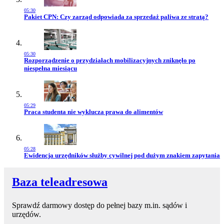
05:30
Przejdź do artykułu:
Pakiet CPN: Czy zarząd odpowiada za sprzedaż paliwa ze stratą?
05:30
Przejdź do artykułu:
Rozporządzenie o przydziałach mobilizacyjnych zniknęło po
niespełna miesiącu
05:29
Przejdź do artykułu:
Praca studenta nie wyklucza prawa do alimentów
05:28
Przejdź do artykułu:
Ewidencja urzędników służby cywilnej pod dużym znakiem zapytania
Baza teleadresowa
Sprawdź darmowy dostęp do pełnej bazy m.in. sądów i
urzędów.