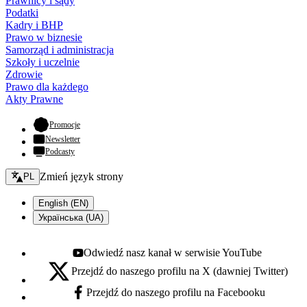
Prawnicy i sądy
Podatki
Kadry i BHP
Prawo w biznesie
Samorząd i administracja
Szkoły i uczelnie
Zdrowie
Prawo dla każdego
Akty Prawne
- otwiera się w nowej karcie
Promocje
Newsletter
Podcasty
Zmień język - bieżący:
Zmień język strony
PL
English (EN)
Українська (UA)
Odwiedź nasz kanał w serwisie YouTube
Youtube - otwiera się w nowej karcie
Przejdź do naszego profilu na X (dawniej Twitter)
X - otwiera się w nowej karcie
Przejdź do naszego profilu na Facebooku
Facebook - otwiera się w nowej karcie