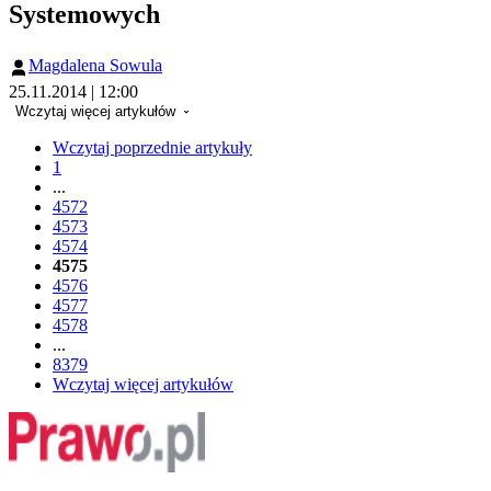
Systemowych
Magdalena Sowula
25.11.2014 | 12:00
Wczytaj więcej artykułów
Wczytaj poprzednie artykuły
1
...
4572
4573
4574
4575
4576
4577
4578
...
8379
Wczytaj więcej artykułów