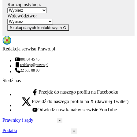
Rodzaj instytucji:
Województwo:
Szukaj danych kontaktowych
Redakcja serwisu Prawo.pl
801 04 45 45
Numer telefonu:
redakcja@prawo.pl
Adres email:
22 535 88 00
Numer telefonu:
Śledź nas
Przejdź do naszego profilu na Facebooku
facebook - otwiera się w nowej karcie
Przejdź do naszego profilu na X (dawniej Twitter)
x - otwiera się w nowej karcie
Odwiedź nasz kanał w serwisie YouTube
youtube - otwiera się w nowej karcie
Prawnicy i sądy
Podatki
Wymiar sprawiedliwości