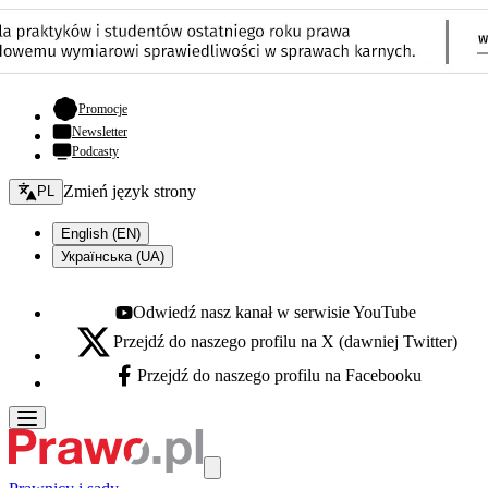
- otwiera się w nowej karcie
Promocje
Newsletter
Podcasty
Zmień język - bieżący:
Zmień język strony
PL
English (EN)
Українська (UA)
Odwiedź nasz kanał w serwisie YouTube
Youtube - otwiera się w nowej karcie
Przejdź do naszego profilu na X (dawniej Twitter)
X - otwiera się w nowej karcie
Przejdź do naszego profilu na Facebooku
Facebook - otwiera się w nowej karcie