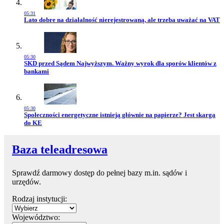
05:31
Przejdź do artykułu:
Lato dobre na działalność nierejestrowaną, ale trzeba uważać na VAT
05:30
Przejdź do artykułu:
SKD przed Sądem Najwyższym. Ważny wyrok dla sporów klientów z
bankami
05:30
Przejdź do artykułu:
Społeczności energetyczne istnieją głównie na papierze? Jest skarga
do KE
Baza teleadresowa
Sprawdź darmowy dostęp do pełnej bazy m.in. sądów i
urzędów.
Rodzaj instytucji:
Województwo: