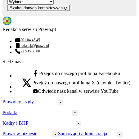
Szukaj danych kontaktowych
Redakcja serwisu Prawo.pl
801 04 45 45
Numer telefonu:
redakcja@prawo.pl
Adres email:
22 535 88 00
Numer telefonu:
Śledź nas
Przejdź do naszego profilu na Facebooku
facebook - otwiera się w nowej karcie
Przejdź do naszego profilu na X (dawniej Twitter)
x - otwiera się w nowej karcie
Odwiedź nasz kanał w serwisie YouTube
youtube - otwiera się w nowej karcie
Prawnicy i sądy
Podatki
Wymiar sprawiedliwości
Prawnicy
Kadry i BHP
PIT
Prokuratura
CIT
Prawo w biznesie
Samorząd i administracja
Policja
Prawo pracy