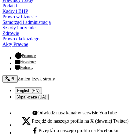
Prawnicy i sądy
Podatki
Kadry i BHP
Prawo w biznesie
Samorząd i administracja
Szkoły i uczelnie
Zdrowie
Prawo dla każdego
Akty Prawne
- otwiera się w nowej karcie
Promocje
Newsletter
Podcasty
Zmień język - bieżący:
Zmień język strony
PL
English (EN)
Українська (UA)
Odwiedź nasz kanał w serwisie YouTube
Youtube - otwiera się w nowej karcie
Przejdź do naszego profilu na X (dawniej Twitter)
X - otwiera się w nowej karcie
Przejdź do naszego profilu na Facebooku
Facebook - otwiera się w nowej karcie