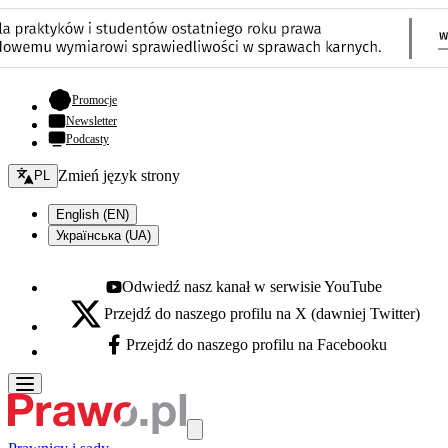
- otwiera się w nowej karcie
Promocje
Newsletter
Podcasty
Zmień język - bieżący:
Zmień język strony
PL
English (EN)
Українська (UA)
Odwiedź nasz kanał w serwisie YouTube
Youtube - otwiera się w nowej karcie
Przejdź do naszego profilu na X (dawniej Twitter)
X - otwiera się w nowej karcie
Przejdź do naszego profilu na Facebooku
Facebook - otwiera się w nowej karcie