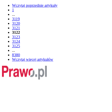
Wczytaj poprzednie artykuły
1
...
3119
3120
3121
3122
3123
3124
3125
...
8380
Wczytaj więcej artykułów