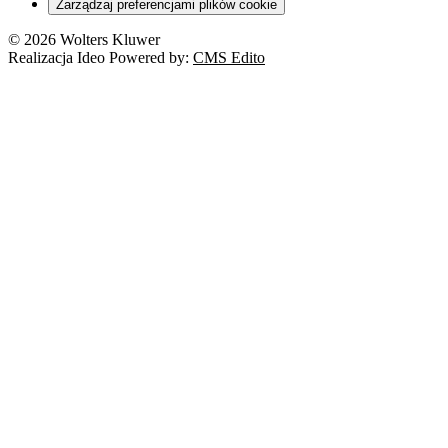
Zarządzaj preferencjami plików cookie
Franczyza
Nowe technologie
© 2026 Wolters Kluwer
Prawo autorskie
Realizacja Ideo Powered by:
CMS Edito