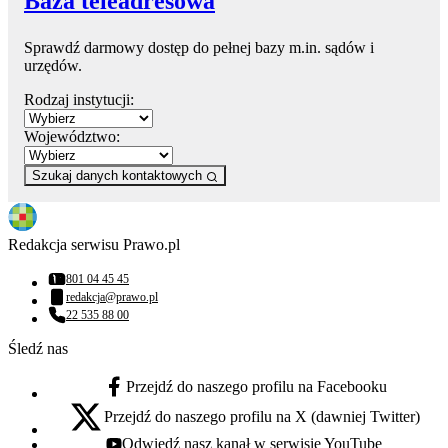
Baza teleadresowa
Sprawdź darmowy dostęp do pełnej bazy m.in. sądów i
urzędów.
Rodzaj instytucji:
Województwo:
Szukaj danych kontaktowych
Redakcja serwisu Prawo.pl
801 04 45 45
Numer telefonu:
redakcja@prawo.pl
Adres email:
22 535 88 00
Numer telefonu:
Śledź nas
Przejdź do naszego profilu na Facebooku
facebook - otwiera się w nowej karcie
Przejdź do naszego profilu na X (dawniej Twitter)
x - otwiera się w nowej karcie
Odwiedź nasz kanał w serwisie YouTube