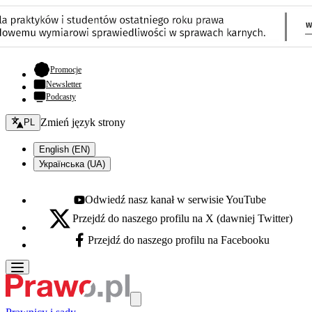
- otwiera się w nowej karcie
Promocje
Newsletter
Podcasty
Zmień język - bieżący:
Zmień język strony
PL
English (EN)
Українська (UA)
Odwiedź nasz kanał w serwisie YouTube
Youtube - otwiera się w nowej karcie
Przejdź do naszego profilu na X (dawniej Twitter)
X - otwiera się w nowej karcie
Przejdź do naszego profilu na Facebooku
Facebook - otwiera się w nowej karcie