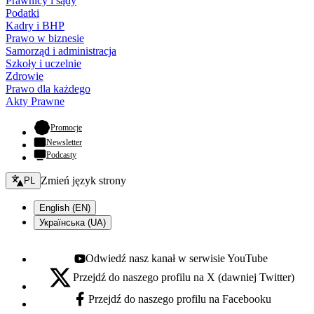
Prawnicy i sądy
Podatki
Kadry i BHP
Prawo w biznesie
Samorząd i administracja
Szkoły i uczelnie
Zdrowie
Prawo dla każdego
Akty Prawne
- otwiera się w nowej karcie
Promocje
Newsletter
Podcasty
Zmień język - bieżący:
Zmień język strony
PL
English (EN)
Українська (UA)
Odwiedź nasz kanał w serwisie YouTube
Youtube - otwiera się w nowej karcie
Przejdź do naszego profilu na X (dawniej Twitter)
X - otwiera się w nowej karcie
Przejdź do naszego profilu na Facebooku
Facebook - otwiera się w nowej karcie