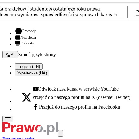
- otwiera się w nowej karcie
Promocje
Newsletter
Podcasty
Zmień język - bieżący:
Zmień język strony
PL
English (EN)
Українська (UA)
Odwiedź nasz kanał w serwisie YouTube
Youtube - otwiera się w nowej karcie
Przejdź do naszego profilu na X (dawniej Twitter)
X - otwiera się w nowej karcie
Przejdź do naszego profilu na Facebooku
Facebook - otwiera się w nowej karcie