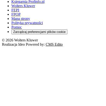
Domowe finanse
Księgarnia Profinfo.pl
Orzeczenia
Orzeczenia
Służba cywilna
Nowe uprawnienia PIP
Emerytury i renty
Wolters Kluwer
Energetyka
Wojsko
Pacjent
FEPI
ESG
Wybory
Szkoła i uczeń
FPOP
Kredyty
Turystyka
Mapa strony
Cło
Orzeczenia
Polityka prywatności
Deregulacja
RODO
Pomoc
Cyberbezpieczeństwo
Zarządzaj preferencjami plików cookie
Franczyza
Nowe technologie
© 2026 Wolters Kluwer
Prawo autorskie
Realizacja Ideo Powered by:
CMS Edito