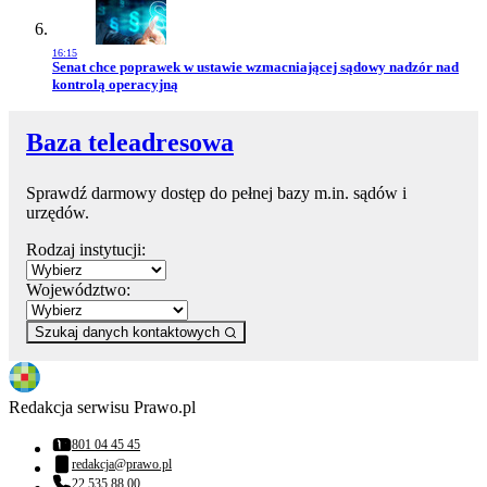
16:15
Przejdź do artykułu:
Senat chce poprawek w ustawie wzmacniającej sądowy nadzór nad
kontrolą operacyjną
Baza teleadresowa
Sprawdź darmowy dostęp do pełnej bazy m.in. sądów i
urzędów.
Rodzaj instytucji:
Województwo:
Szukaj danych kontaktowych
Redakcja serwisu Prawo.pl
801 04 45 45
Numer telefonu:
redakcja@prawo.pl
Adres email:
22 535 88 00