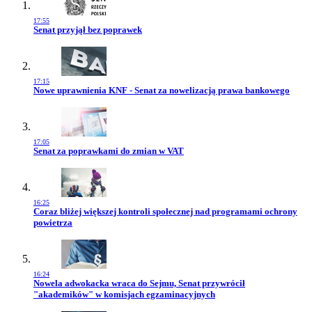
17:55
Przejdź do artykułu:
Senat przyjął bez poprawek
17:15
Przejdź do artykułu:
Nowe uprawnienia KNF - Senat za nowelizacją prawa bankowego
17:05
Przejdź do artykułu:
Senat za poprawkami do zmian w VAT
16:25
Przejdź do artykułu:
Coraz bliżej większej kontroli społecznej nad programami ochrony
powietrza
16:24
Przejdź do artykułu:
Nowela adwokacka wraca do Sejmu, Senat przywrócił
"akademików" w komisjach egzaminacyjnych