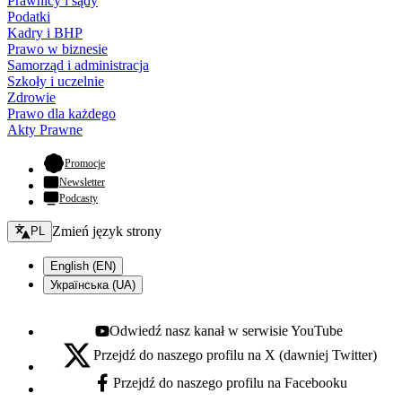
Prawnicy i sądy
Podatki
Kadry i BHP
Prawo w biznesie
Samorząd i administracja
Szkoły i uczelnie
Zdrowie
Prawo dla każdego
Akty Prawne
- otwiera się w nowej karcie
Promocje
Newsletter
Podcasty
Zmień język - bieżący:
Zmień język strony
PL
English (EN)
Українська (UA)
Odwiedź nasz kanał w serwisie YouTube
Youtube - otwiera się w nowej karcie
Przejdź do naszego profilu na X (dawniej Twitter)
X - otwiera się w nowej karcie
Przejdź do naszego profilu na Facebooku
Facebook - otwiera się w nowej karcie