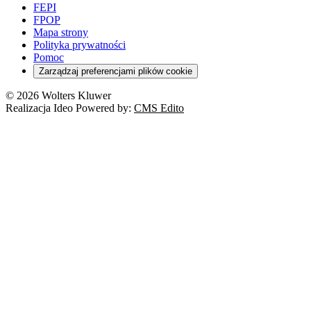
Pacjent
FEPI
ESG
Wybory
Szkoła i uczeń
FPOP
Kredyty
Turystyka
Mapa strony
Cło
Orzeczenia
Polityka prywatności
Deregulacja
RODO
Pomoc
Cyberbezpieczeństwo
Zarządzaj preferencjami plików cookie
Franczyza
Nowe technologie
© 2026 Wolters Kluwer
Prawo autorskie
Realizacja Ideo Powered by:
CMS Edito