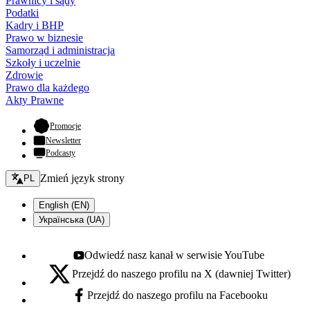
Prawnicy i sądy
Podatki
Kadry i BHP
Prawo w biznesie
Samorząd i administracja
Szkoły i uczelnie
Zdrowie
Prawo dla każdego
Akty Prawne
- otwiera się w nowej karcie
Promocje
Newsletter
Podcasty
Zmień język - bieżący:
Zmień język strony
PL
English (EN)
Українська (UA)
Odwiedź nasz kanał w serwisie YouTube
Youtube - otwiera się w nowej karcie
Przejdź do naszego profilu na X (dawniej Twitter)
X - otwiera się w nowej karcie
Przejdź do naszego profilu na Facebooku
Facebook - otwiera się w nowej karcie