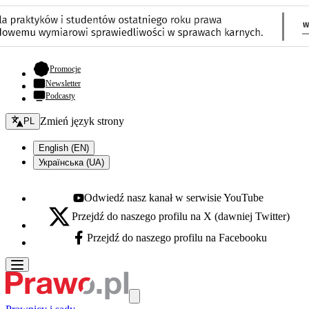
- otwiera się w nowej karcie
Promocje
Newsletter
Podcasty
Zmień język - bieżący:
Zmień język strony
PL
English (EN)
Українська (UA)
Odwiedź nasz kanał w serwisie YouTube
Youtube - otwiera się w nowej karcie
Przejdź do naszego profilu na X (dawniej Twitter)
X - otwiera się w nowej karcie
Przejdź do naszego profilu na Facebooku
Facebook - otwiera się w nowej karcie