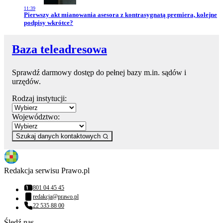
11:39
Przejdź do artykułu:
Pierwszy akt mianowania asesora z kontrasygnatą premiera, kolejne
podpisy wkrótce?
Baza teleadresowa
Sprawdź darmowy dostęp do pełnej bazy m.in. sądów i
urzędów.
Rodzaj instytucji:
Województwo:
Szukaj danych kontaktowych
Redakcja serwisu Prawo.pl
801 04 45 45
Numer telefonu:
redakcja@prawo.pl
Adres email:
22 535 88 00
Numer telefonu:
Śledź nas