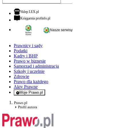
otwiera się w nowej karcie
Sklep LEX.pl
otwiera się w nowej karcie
Księgarnia profinfo.pl
Nasze serwisy
Prawnicy i sądy
Podatki
Kadry i BHP
Prawo w biznesie
Samorząd i administracja
Szkoły i uczelnie
Zdrowie
Prawo dla każdego
Akty Prawne
Moje Prawo.pl
- rejestracja i logowanie do serwisu
Prawo.pl
Profil autora