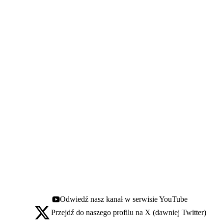
Odwiedź nasz kanał w serwisie YouTube
Youtube - otwiera się w nowej karcie
Przejdź do naszego profilu na X (dawniej Twitter)
X - otwiera się w nowej karcie