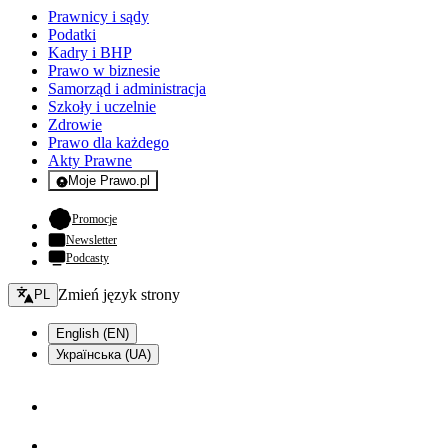
Prawnicy i sądy
Podatki
Kadry i BHP
Prawo w biznesie
Samorząd i administracja
Szkoły i uczelnie
Zdrowie
Prawo dla każdego
Akty Prawne
Moje Prawo.pl
- rejestracja i logowanie do serwisu
- otwiera się w nowej karcie
Promocje
Newsletter
Podcasty
Zmień język - bieżący:
Zmień język strony
PL
English (EN)
Українська (UA)