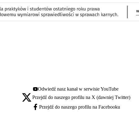
Odwiedź nasz kanał w serwisie YouTube
Youtube - otwiera się w nowej karcie
Przejdź do naszego profilu na X (dawniej Twitter)
X - otwiera się w nowej karcie
Przejdź do naszego profilu na Facebooku
Facebook - otwiera się w nowej karcie