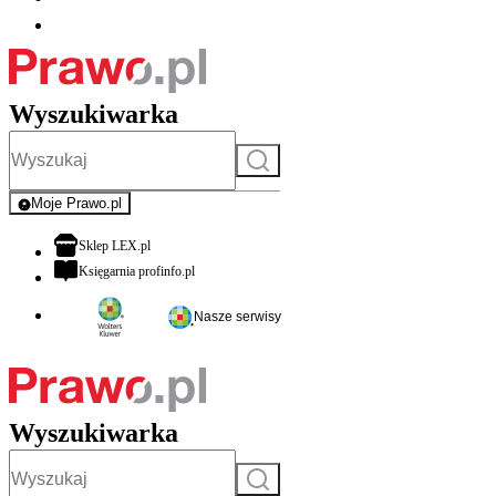
Wyszukiwarka
Szukaj
Moje Prawo.pl
- rejestracja i logowanie do serwisu
otwiera się w nowej karcie
Sklep LEX.pl
otwiera się w nowej karcie
Księgarnia profinfo.pl
Nasze serwisy
Wyszukiwarka
Szukaj