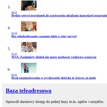
09:23
Przejdź do artykułu:
Będzie więcej przesłanek do zawieszenia działania kancelarii notarialn
05:34
Przejdź do artykułu:
Bez odszkodowania czasami także z winy turysty
05:33
Przejdź do artykułu:
WSA: Zamknięty żłobek nie może pozbawić rodziców wsparcia
05:32
Przejdź do artykułu:
Brak zaangażowania w wychowanie dziecka to jeszcze za mało
Baza teleadresowa
Sprawdź darmowy dostęp do pełnej bazy m.in. sądów i urzędów.