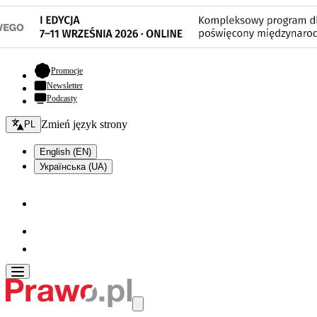
- otwiera się w nowej karcie
Promocje
Newsletter
Podcasty
Zmień język - bieżący:
Zmień język strony
PL
English (EN)
Українська (UA)