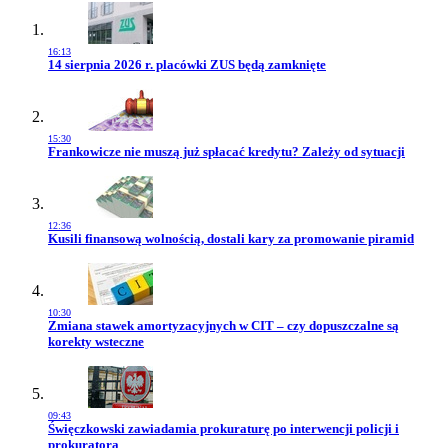
16:13
Przejdź do artykułu:
14 sierpnia 2026 r. placówki ZUS będą zamknięte
15:30
Przejdź do artykułu:
Frankowicze nie muszą już spłacać kredytu? Zależy od sytuacji
12:36
Przejdź do artykułu:
Kusili finansową wolnością, dostali kary za promowanie piramid
10:30
Przejdź do artykułu:
Zmiana stawek amortyzacyjnych w CIT – czy dopuszczalne są
korekty wsteczne
09:43
Przejdź do artykułu:
Święczkowski zawiadamia prokuraturę po interwencji policji i
prokuratora