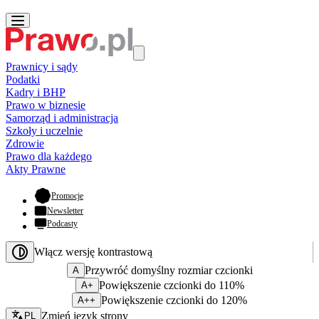
Prawnicy i sądy
Podatki
Kadry i BHP
Prawo w biznesie
Samorząd i administracja
Szkoły i uczelnie
Zdrowie
Prawo dla każdego
Akty Prawne
- otwiera się w nowej karcie
Promocje
Newsletter
Podcasty
Włącz wersję kontrastową
Przywróć domyślny rozmiar czcionki
A
Powiększenie czcionki do 110%
A+
Powiększenie czcionki do 120%
A++
Zmień język - bieżący:
Zmień język strony
PL