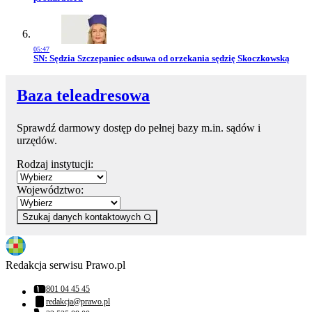
05:47
Przejdź do artykułu:
SN: Sędzia Szczepaniec odsuwa od orzekania sędzię Skoczkowską
Baza teleadresowa
Sprawdź darmowy dostęp do pełnej bazy m.in. sądów i
urzędów.
Rodzaj instytucji:
Województwo:
Szukaj danych kontaktowych
Redakcja serwisu Prawo.pl
801 04 45 45
Numer telefonu:
redakcja@prawo.pl
Adres email: