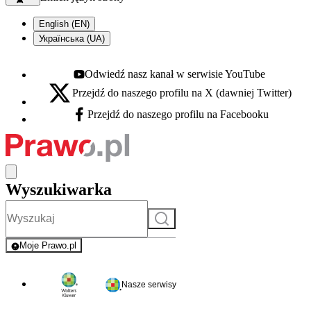
English (EN)
Українська (UA)
Odwiedź nasz kanał w serwisie YouTube
Youtube - otwiera się w nowej karcie
Przejdź do naszego profilu na X (dawniej Twitter)
X - otwiera się w nowej karcie
Przejdź do naszego profilu na Facebooku
Facebook - otwiera się w nowej karcie
Wyszukiwarka
Szukaj
Moje Prawo.pl
- rejestracja i logowanie do serwisu
Nasze serwisy