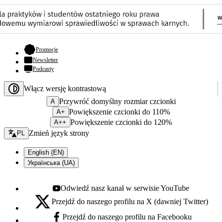
- otwiera się w nowej karcie
Promocje
Newsletter
Podcasty
Włącz wersję kontrastową
Przywróć domyślny rozmiar czcionki
A
Powiększenie czcionki do 110%
A+
Powiększenie czcionki do 120%
A++
Zmień język - bieżący:
Zmień język strony
PL
English (EN)
Українська (UA)
Odwiedź nasz kanał w serwisie YouTube
Youtube - otwiera się w nowej karcie
Przejdź do naszego profilu na X (dawniej Twitter)
X - otwiera się w nowej karcie
Przejdź do naszego profilu na Facebooku
Facebook - otwiera się w nowej karcie