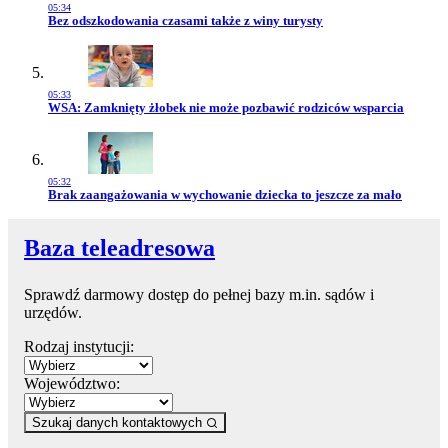
05:34
Przejdź do artykułu:
Bez odszkodowania czasami także z winy turysty
05:33
Przejdź do artykułu:
WSA: Zamknięty żłobek nie może pozbawić rodziców wsparcia
05:32
Przejdź do artykułu:
Brak zaangażowania w wychowanie dziecka to jeszcze za mało
Baza teleadresowa
Sprawdź darmowy dostęp do pełnej bazy m.in. sądów i
urzędów.
Rodzaj instytucji:
Województwo:
Szukaj danych kontaktowych