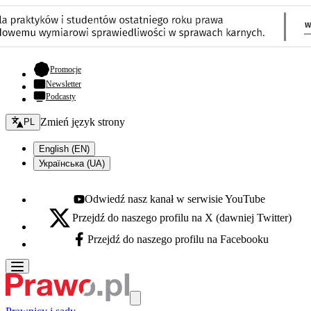
- otwiera się w nowej karcie
Promocje
Newsletter
Podcasty
Zmień język - bieżący:
Zmień język strony
PL
English (EN)
Українська (UA)
Odwiedź nasz kanał w serwisie YouTube
Youtube - otwiera się w nowej karcie
Przejdź do naszego profilu na X (dawniej Twitter)
X - otwiera się w nowej karcie
Przejdź do naszego profilu na Facebooku
Facebook - otwiera się w nowej karcie