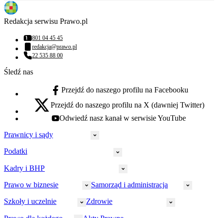
Redakcja serwisu Prawo.pl
801 04 45 45
Numer telefonu:
redakcja@prawo.pl
Adres email:
22 535 88 00
Numer telefonu:
Śledź nas
Przejdź do naszego profilu na Facebooku
facebook - otwiera się w nowej karcie
Przejdź do naszego profilu na X (dawniej Twitter)
x - otwiera się w nowej karcie
Odwiedź nasz kanał w serwisie YouTube
youtube - otwiera się w nowej karcie
Prawnicy i sądy
Podatki
Wymiar sprawiedliwości
Prawnicy
Kadry i BHP
PIT
Prokuratura
CIT
Prawo w biznesie
Samorząd i administracja
Policja
Prawo pracy
VAT
Rynek
HR
Szkoły i uczelnie
Zdrowie
Akcyza
Strefa aplikanta
Prawo gospodarcze
Samorząd terytorialny
BHP
Ordynacja
LegalTech
Małe i średnie firmy
Bezpieczeństwo publiczne