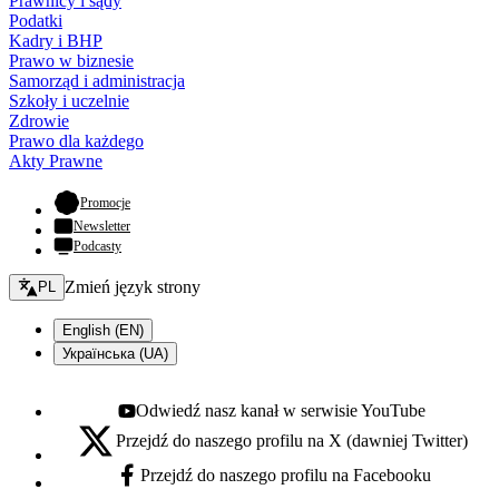
Prawnicy i sądy
Podatki
Kadry i BHP
Prawo w biznesie
Samorząd i administracja
Szkoły i uczelnie
Zdrowie
Prawo dla każdego
Akty Prawne
- otwiera się w nowej karcie
Promocje
Newsletter
Podcasty
Zmień język - bieżący:
Zmień język strony
PL
English (EN)
Українська (UA)
Odwiedź nasz kanał w serwisie YouTube
Youtube - otwiera się w nowej karcie
Przejdź do naszego profilu na X (dawniej Twitter)
X - otwiera się w nowej karcie
Przejdź do naszego profilu na Facebooku
Facebook - otwiera się w nowej karcie