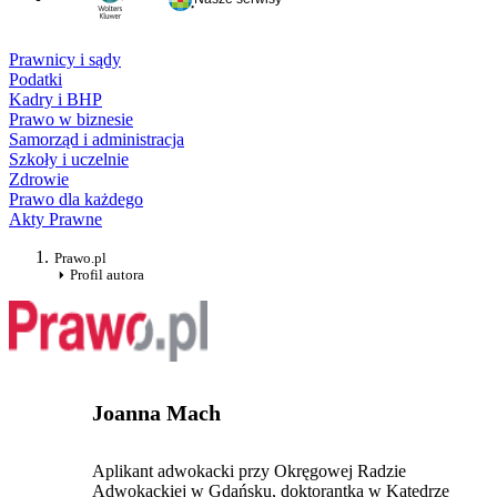
Prawnicy i sądy
Podatki
Kadry i BHP
Prawo w biznesie
Samorząd i administracja
Szkoły i uczelnie
Zdrowie
Prawo dla każdego
Akty Prawne
Prawo.pl
Profil autora
Joanna Mach
Aplikant adwokacki przy Okręgowej Radzie
Adwokackiej w Gdańsku, doktorantka w Katedrze