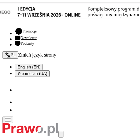
- otwiera się w nowej karcie
Promocje
Newsletter
Podcasty
Zmień język - bieżący:
Zmień język strony
PL
English (EN)
Українська (UA)