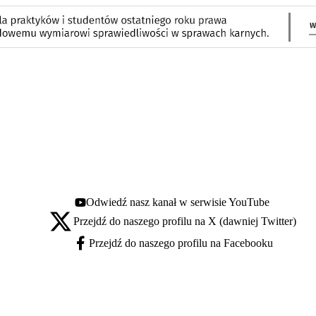
Odwiedź nasz kanał w serwisie YouTube
Youtube - otwiera się w nowej karcie
Przejdź do naszego profilu na X (dawniej Twitter)
X - otwiera się w nowej karcie
Przejdź do naszego profilu na Facebooku
Facebook - otwiera się w nowej karcie