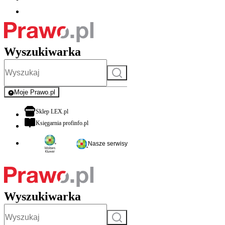
Wyszukiwarka
Szukaj
Moje Prawo.pl
- rejestracja i logowanie do serwisu
otwiera się w nowej karcie
Sklep LEX.pl
otwiera się w nowej karcie
Księgarnia profinfo.pl
Nasze serwisy
Wyszukiwarka
Szukaj