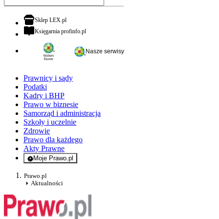
otwiera się w nowej karcie
Sklep LEX.pl
otwiera się w nowej karcie
Księgarnia profinfo.pl
Nasze serwisy
Prawnicy i sądy
Podatki
Kadry i BHP
Prawo w biznesie
Samorząd i administracja
Szkoły i uczelnie
Zdrowie
Prawo dla każdego
Akty Prawne
Moje Prawo.pl
- rejestracja i logowanie do serwisu
Prawo.pl
Aktualności