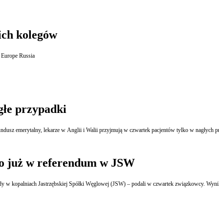
ich kolegów
Biuro Prawne Telekomunikacji Polskiej otrzymało tytuł Best Law Department 2012 - Eastern Europe Russia
głe przypadki
usz emerytalny, lekarze w Anglii i Walii przyjmują w czwartek pacjentów tylko w nagłych prz
ło już w referendum w JSW
dy w kopalniach Jastrzębskiej Spółki Węglowej (JSW) – podali w czwartek związkowcy. Wyni