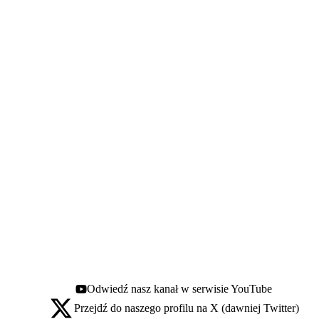
Odwiedź nasz kanał w serwisie YouTube
Youtube - otwiera się w nowej karcie
Przejdź do naszego profilu na X (dawniej Twitter)
X - otwiera się w nowej karcie