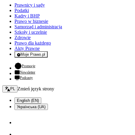
Prawnicy i sądy
Podatki
Kadry i BHP
Prawo w biznesie
Samorząd i administracja
Szkoły i uczelnie
Zdrowie
Prawo dla każdego
Akty Prawne
Moje Prawo.pl
- rejestracja i logowanie do serwisu
- otwiera się w nowej karcie
Promocje
Newsletter
Podcasty
Zmień język - bieżący:
Zmień język strony
PL
English (EN)
Українська (UA)