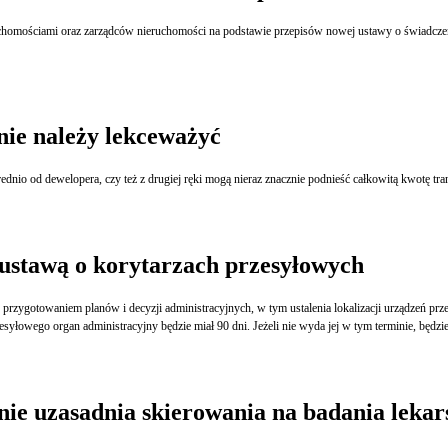
homościami oraz zarządców nieruchomości na podstawie przepisów nowej ustawy o świadczeniu
ie należy lekceważyć
io od dewelopera, czy też z drugiej ręki mogą nieraz znacznie podnieść całkowitą kwotę transa
ustawą o korytarzach przesyłowych
zygotowaniem planów i decyzji administracyjnych, w tym ustalenia lokalizacji urządzeń prze
esyłowego organ administracyjny będzie miał 90 dni. Jeżeli nie wyda jej w tym terminie, będzi
nie uzasadnia skierowania na badania lekar