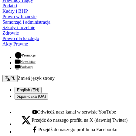
Prawnicy i sądy
Podatki
Kadry i BHP
Prawo w biznesie
Samorząd i administracja
Szkoły i uczelnie
Zdrowie
Prawo dla każdego
Akty Prawne
- otwiera się w nowej karcie
Promocje
Newsletter
Podcasty
Zmień język - bieżący:
Zmień język strony
PL
English (EN)
Українська (UA)
Odwiedź nasz kanał w serwisie YouTube
Youtube - otwiera się w nowej karcie
Przejdź do naszego profilu na X (dawniej Twitter)
X - otwiera się w nowej karcie
Przejdź do naszego profilu na Facebooku
Facebook - otwiera się w nowej karcie