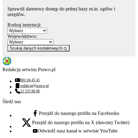
Sprawdź darmowy dostęp do pełnej bazy m.in. sądów i
urzędów.
Rodzaj instytucji:
Województwo:
Szukaj danych kontaktowych
Redakcja serwisu Prawo.pl
801 04 45 45
Numer telefonu:
redakcja@prawo.pl
Adres email:
22 535 88 00
Numer telefonu:
Śledź nas
Przejdź do naszego profilu na Facebooku
facebook - otwiera się w nowej karcie
Przejdź do naszego profilu na X (dawniej Twitter)
x - otwiera się w nowej karcie
Odwiedź nasz kanał w serwisie YouTube
youtube - otwiera się w nowej karcie