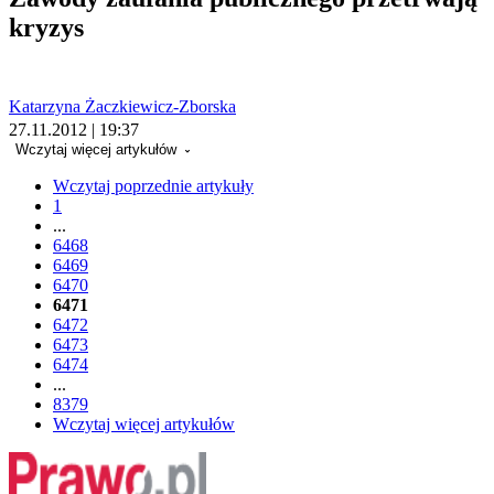
kryzys
Katarzyna Żaczkiewicz-Zborska
27.11.2012 | 19:37
Wczytaj więcej artykułów
Wczytaj poprzednie artykuły
1
...
6468
6469
6470
6471
6472
6473
6474
...
8379
Wczytaj więcej artykułów