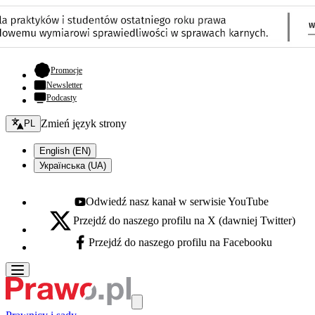
- otwiera się w nowej karcie
Promocje
Newsletter
Podcasty
Zmień język - bieżący:
Zmień język strony
PL
English (EN)
Українська (UA)
Odwiedź nasz kanał w serwisie YouTube
Youtube - otwiera się w nowej karcie
Przejdź do naszego profilu na X (dawniej Twitter)
X - otwiera się w nowej karcie
Przejdź do naszego profilu na Facebooku
Facebook - otwiera się w nowej karcie