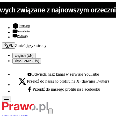
- otwiera się w nowej karcie
Promocje
Newsletter
Podcasty
Zmień język - bieżący:
Zmień język strony
PL
English (EN)
Українська (UA)
Odwiedź nasz kanał w serwisie YouTube
Youtube - otwiera się w nowej karcie
Przejdź do naszego profilu na X (dawniej Twitter)
X - otwiera się w nowej karcie
Przejdź do naszego profilu na Facebooku
Facebook - otwiera się w nowej karcie