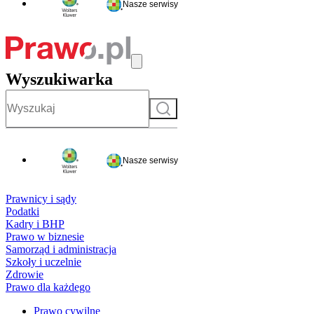
Nasze serwisy
Wyszukiwarka
Szukaj
Nasze serwisy
Prawnicy i sądy
Podatki
Kadry i BHP
Prawo w biznesie
Samorząd i administracja
Szkoły i uczelnie
Zdrowie
Prawo dla każdego
Prawo cywilne