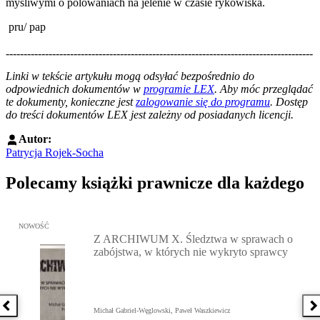
myśliwymi o polowaniach na jelenie w czasie rykowiska.
pru/ pap
--------------------------------------------------------------------------------------
--------------------------------------------------------
Linki w tekście artykułu mogą odsyłać bezpośrednio do
odpowiednich dokumentów w
programie LEX
. Aby móc przeglądać
te dokumenty, konieczne jest
zalogowanie się do programu
. Dostęp
do treści dokumentów LEX jest zależny od posiadanych licencji.
Autor:
Patrycja Rojek-Socha
Polecamy książki prawnicze dla każdego
Przejdź do: Z ARCHIWUM X. Śledztwa w sprawach o zabójstwa, w 
NOWOŚĆ
Z ARCHIWUM X. Śledztwa w sprawach o
zabójstwa, w których nie wykryto sprawcy
Poprzednia książka
N
Michał Gabriel-Węglowski, Paweł Waszkiewicz