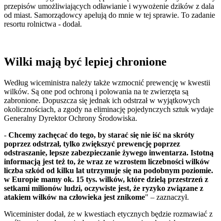
przepisów umożliwiających odławianie i wywożenie dzików z dala
od miast. Samorządowcy apelują do mnie w tej sprawie. To zadanie
resortu rolnictwa - dodał.
Wilki mają być lepiej chronione
Według wiceministra należy także wzmocnić prewencję w kwestii
wilków. Są one pod ochroną i polowania na te zwierzęta są
zabronione. Dopuszcza się jednak ich odstrzał w wyjątkowych
okolicznościach, a zgody na eliminację pojedynczych sztuk wydaje
Generalny Dyrektor Ochrony Środowiska.
-
Chcemy zachęcać do tego, by starać się nie iść na skróty
poprzez odstrzał, tylko zwiększyć prewencję poprzez
odstraszanie, lepsze zabezpieczanie żywego inwentarza. Istotną
informacją jest też to, że wraz ze wzrostem liczebności wilków
liczba szkód od kilku lat utrzymuje się na podobnym poziomie.
w Europie mamy ok. 15 tys. wilków, które dzielą przestrzeń z
setkami milionów ludzi, oczywiste jest, że ryzyko związane z
atakiem wilków na człowieka jest znikome
" – zaznaczył.
Wiceminister dodał, że w kwestiach etycznych będzie rozmawiać z