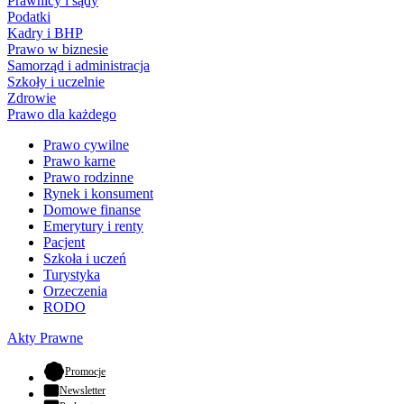
Prawnicy i sądy
Podatki
Kadry i BHP
Prawo w biznesie
Samorząd i administracja
Szkoły i uczelnie
Zdrowie
Prawo dla każdego
Prawo cywilne
Prawo karne
Prawo rodzinne
Rynek i konsument
Domowe finanse
Emerytury i renty
Pacjent
Szkoła i uczeń
Turystyka
Orzeczenia
RODO
Akty Prawne
- otwiera się w nowej karcie
Promocje
Newsletter