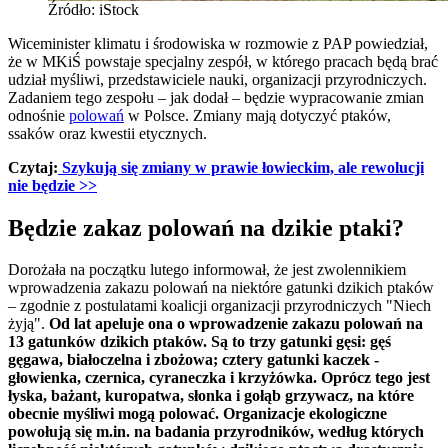
Źródło: iStock
Wiceminister klimatu i środowiska w rozmowie z PAP powiedział,
że w MKiŚ powstaje specjalny zespół, w którego pracach będą brać
udział myśliwi, przedstawiciele nauki, organizacji przyrodniczych.
Zadaniem tego zespołu – jak dodał – będzie wypracowanie zmian
odnośnie
polowań
w Polsce. Zmiany mają dotyczyć ptaków,
ssaków oraz kwestii etycznych.
Czytaj:
Szykują się zmiany w prawie łowieckim, ale rewolucji
nie będzie
>>
Będzie zakaz polowań na dzikie ptaki?
Dorożała na początku lutego informował, że jest zwolennikiem
wprowadzenia zakazu polowań na niektóre gatunki dzikich ptaków
– zgodnie z postulatami koalicji organizacji przyrodniczych "Niech
żyją".
Od lat apeluje ona o wprowadzenie zakazu polowań na
13 gatunków dzikich ptaków. Są to trzy gatunki gęsi: gęś
gęgawa, białoczelna i zbożowa; cztery gatunki kaczek -
głowienka, czernica, cyraneczka i krzyżówka. Oprócz tego jest
łyska, bażant, kuropatwa, słonka i gołąb grzywacz, na które
obecnie myśliwi mogą polować. Organizacje ekologiczne
powołują się m.in. na badania przyrodników, według których