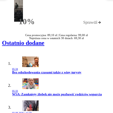
10%
Sprawdź
Rabatu
Cena promocyjna: 89,10 zł |
Cena regularna: 99,00 zł
Najniższa cena w ostatnich 30 dniach: 69,30 zł
Ostatnio dodane
05:34
Przejdź do artykułu:
Bez odszkodowania czasami także z winy turysty
05:33
Przejdź do artykułu:
WSA: Zamknięty żłobek nie może pozbawić rodziców wsparcia
03.08.2026 | 17:19