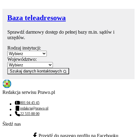
Baza teleadresowa
Sprawdź darmowy dostęp do pełnej bazy m.in. sądów i
urzędów.
Rodzaj instytucji:
Województwo:
Szukaj danych kontaktowych
Redakcja serwisu Prawo.pl
801 04 45 45
Numer telefonu:
redakcja@prawo.pl
Adres email:
22 535 88 00
Numer telefonu:
Śledź nas
Przejdź do naszego profilu na Facebooku