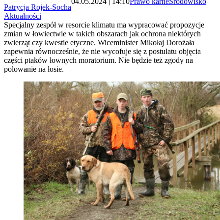
04.05.2024 | 14:10
Prawo karne
Środowisko
Patrycja Rojek-Socha
Aktualności
Specjalny zespół w resorcie klimatu ma wypracować propozycje
zmian w łowiectwie w takich obszarach jak ochrona niektórych
zwierząt czy kwestie etyczne. Wiceminister Mikołaj Dorożała
zapewnia równocześnie, że nie wycofuje się z postulatu objęcia
części ptaków łownych moratorium. Nie będzie też zgody na
polowanie na łosie.