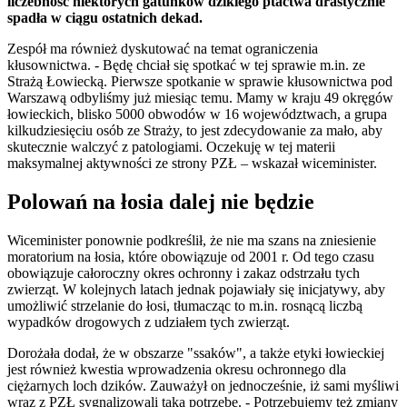
liczebność niektórych gatunków dzikiego ptactwa drastycznie
spadła w ciągu ostatnich dekad.
Zespół ma również dyskutować na temat ograniczenia
kłusownictwa. - Będę chciał się spotkać w tej sprawie m.in. ze
Strażą Łowiecką. Pierwsze spotkanie w sprawie kłusownictwa pod
Warszawą odbyliśmy już miesiąc temu. Mamy w kraju 49 okręgów
łowieckich, blisko 5000 obwodów w 16 województwach, a grupa
kilkudziesięciu osób ze Straży, to jest zdecydowanie za mało, aby
skutecznie walczyć z patologiami. Oczekuję w tej materii
maksymalnej aktywności ze strony PZŁ – wskazał wiceminister.
Polowań na łosia dalej nie będzie
Wiceminister ponownie podkreślił, że nie ma szans na zniesienie
moratorium na łosia, które obowiązuje od 2001 r. Od tego czasu
obowiązuje całoroczny okres ochronny i zakaz odstrzału tych
zwierząt. W kolejnych latach jednak pojawiały się inicjatywy, aby
umożliwić strzelanie do łosi, tłumacząc to m.in. rosnącą liczbą
wypadków drogowych z udziałem tych zwierząt.
Dorożała dodał, że w obszarze "ssaków", a także etyki łowieckiej
jest również kwestia wprowadzenia okresu ochronnego dla
ciężarnych loch dzików. Zauważył on jednocześnie, iż sami myśliwi
wraz z PZŁ sygnalizowali taką potrzebę. - Potrzebujemy też zmiany