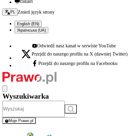
Podcasty
Zmień język - bieżący:
Zmień język strony
PL
English (EN)
Українська (UA)
Odwiedź nasz kanał w serwisie YouTube
Youtube - otwiera się w nowej karcie
Przejdź do naszego profilu na X (dawniej Twitter)
X - otwiera się w nowej karcie
Przejdź do naszego profilu na Facebooku
Facebook - otwiera się w nowej karcie
Wyszukiwarka
Szukaj
Moje Prawo.pl
- rejestracja i logowanie do serwisu