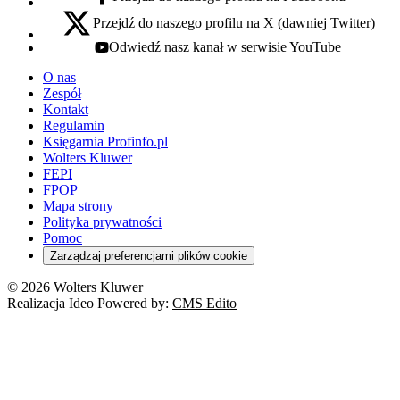
facebook - otwiera się w nowej karcie
Przejdź do naszego profilu na X (dawniej Twitter)
x - otwiera się w nowej karcie
Odwiedź nasz kanał w serwisie YouTube
youtube - otwiera się w nowej karcie
O nas
Zespół
Kontakt
Regulamin
Księgarnia Profinfo.pl
Wolters Kluwer
FEPI
FPOP
Mapa strony
Polityka prywatności
Pomoc
Zarządzaj preferencjami plików cookie
© 2026 Wolters Kluwer
Realizacja Ideo Powered by:
CMS Edito