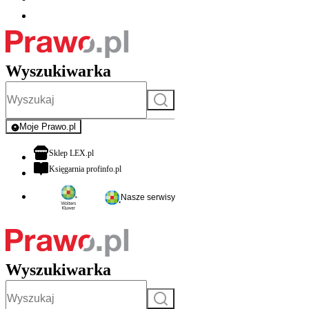
Wyszukiwarka
Szukaj
Moje Prawo.pl
- rejestracja i logowanie do serwisu
otwiera się w nowej karcie
Sklep LEX.pl
otwiera się w nowej karcie
Księgarnia profinfo.pl
Nasze serwisy
Wyszukiwarka
Szukaj