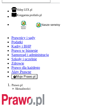
otwiera się w nowej karcie
Sklep LEX.pl
otwiera się w nowej karcie
Księgarnia profinfo.pl
Nasze serwisy
Prawnicy i sądy
Podatki
Kadry i BHP
Prawo w biznesie
Samorząd i administracja
Szkoły i uczelnie
Zdrowie
Prawo dla każdego
Akty Prawne
Moje Prawo.pl
- rejestracja i logowanie do serwisu
Prawo.pl
Aktualności