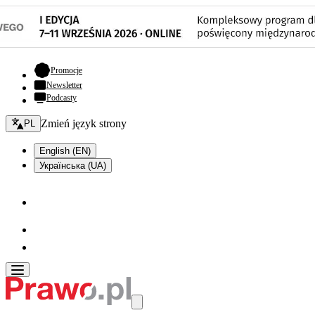
- otwiera się w nowej karcie
Promocje
Newsletter
Podcasty
Zmień język - bieżący:
Zmień język strony
PL
English (EN)
Українська (UA)