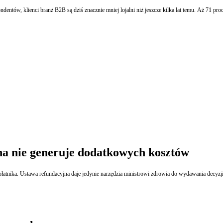
dentów, klienci branż B2B są dziś znacznie mniej lojalni niż jeszcze kilka lat temu. Aż 71 pro
na nie generuje dodatkowych kosztów
łatnika. Ustawa refundacyjna daje jedynie narzędzia ministrowi zdrowia do wydawania decyz