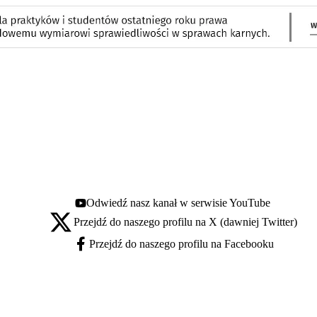
Odwiedź nasz kanał w serwisie YouTube
Youtube - otwiera się w nowej karcie
Przejdź do naszego profilu na X (dawniej Twitter)
X - otwiera się w nowej karcie
Przejdź do naszego profilu na Facebooku
Facebook - otwiera się w nowej karcie