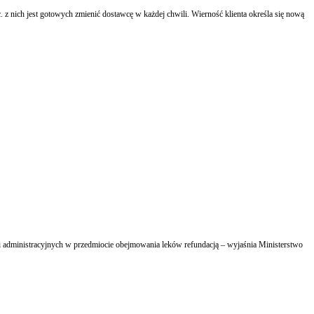
c. z nich jest gotowych zmienić dostawcę w każdej chwili. Wierność klienta określa się nową
ji administracyjnych w przedmiocie obejmowania leków refundacją – wyjaśnia Ministerstwo