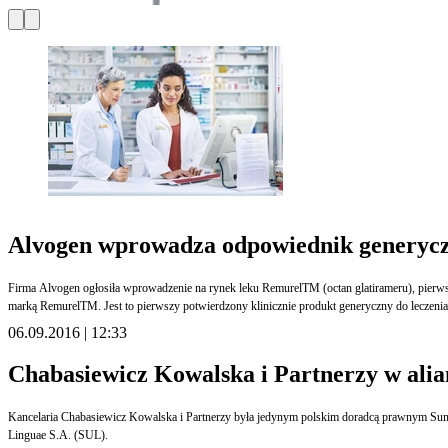
Alvogen wprowadza odpowiednik generyc
Firma Alvogen ogłosiła wprowadzenie na rynek leku RemurelTM (octan glatirameru), pierwszego odpowiednika genetycznego leku CopaxoneTM w Europie Środkowej i Wschodniej. Produkt będzie sprzedawany w dawce (20 mg) do stosowania podskórnie, raz na dobę, pod
marką RemurelTM. Jest to pierwszy potwierdzony klinicznie produkt generyczny do leczenia
06.09.2016 | 12:33
Chabasiewicz Kowalska i Partnerzy w alian
Kancelaria Chabasiewicz Kowalska i Partnerzy była jedynym polskim doradcą prawnym Summa Linguae przy podpisaniu umowy inwestycyjnej oraz umowy o współpracy pomiędzy indyjską spółką Mayflower Language Services Pvt Ltd (Mayflower), a polską spółką Summa
Linguae S.A. (SUL).