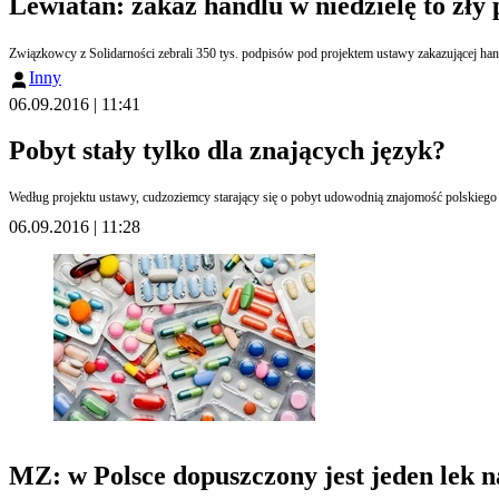
Lewiatan: zakaz handlu w niedzielę to zły
Związkowcy z Solidarności zebrali 350 tys. podpisów pod projektem ustawy zakazującej hand
Inny
06.09.2016 | 11:41
Pobyt stały tylko dla znających język?
Według projektu ustawy, cudzoziemcy starający się o pobyt udowodnią znajomość polskieg
06.09.2016 | 11:28
MZ: w Polsce dopuszczony jest jeden lek na