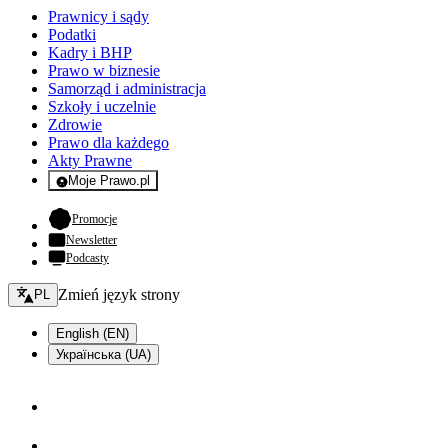
Prawnicy i sądy
Podatki
Kadry i BHP
Prawo w biznesie
Samorząd i administracja
Szkoły i uczelnie
Zdrowie
Prawo dla każdego
Akty Prawne
Moje Prawo.pl
- rejestracja i logowanie do serwisu
- otwiera się w nowej karcie
Promocje
Newsletter
Podcasty
Zmień język - bieżący:
Zmień język strony
PL
English (EN)
Українська (UA)