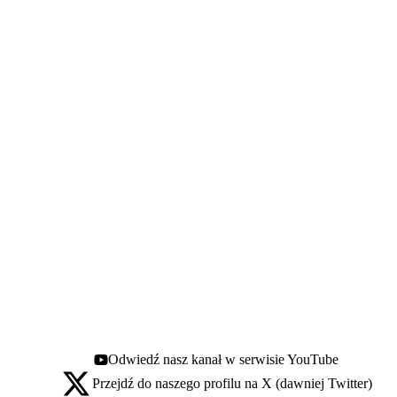
Odwiedź nasz kanał w serwisie YouTube
Youtube - otwiera się w nowej karcie
Przejdź do naszego profilu na X (dawniej Twitter)
X - otwiera się w nowej karcie