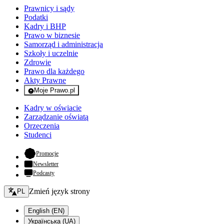
Prawnicy i sądy
Podatki
Kadry i BHP
Prawo w biznesie
Samorząd i administracja
Szkoły i uczelnie
Zdrowie
Prawo dla każdego
Akty Prawne
Moje Prawo.pl
- rejestracja i logowanie do serwisu
Kadry w oświacie
Zarządzanie oświatą
Orzeczenia
Studenci
- otwiera się w nowej karcie
Promocje
Newsletter
Podcasty
Zmień język - bieżący:
Zmień język strony
PL
English (EN)
Українська (UA)