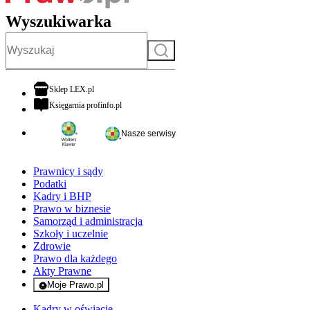
Wyszukiwarka
Szukaj
otwiera się w nowej karcie
Sklep LEX.pl
otwiera się w nowej karcie
Księgarnia profinfo.pl
Nasze serwisy
Prawnicy i sądy
Podatki
Kadry i BHP
Prawo w biznesie
Samorząd i administracja
Szkoły i uczelnie
Zdrowie
Prawo dla każdego
Akty Prawne
Moje Prawo.pl
- rejestracja i logowanie do serwisu
Kadry w oświacie