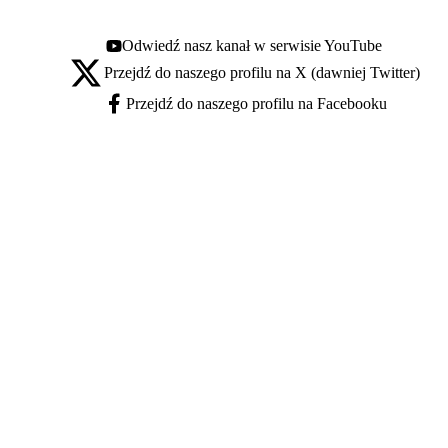
Odwiedź nasz kanał w serwisie YouTube
Youtube - otwiera się w nowej karcie
Przejdź do naszego profilu na X (dawniej Twitter)
X - otwiera się w nowej karcie
Przejdź do naszego profilu na Facebooku
Facebook - otwiera się w nowej karcie