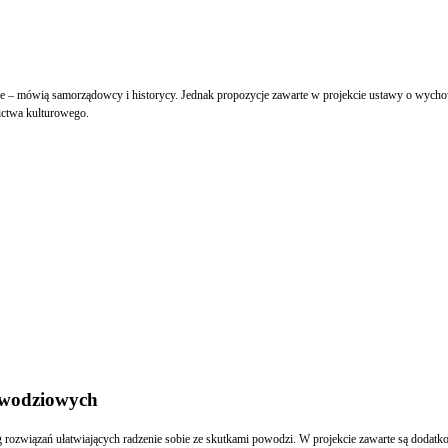
bne – mówią samorządowcy i historycy. Jednak propozycje zawarte w projekcie ustawy o wychow
zictwa kulturowego.
owodziowych
g rozwiązań ułatwiających radzenie sobie ze skutkami powodzi. W projekcie zawarte są dodatk