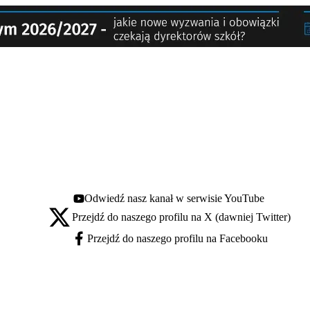
Odwiedź nasz kanał w serwisie YouTube
Youtube - otwiera się w nowej karcie
Przejdź do naszego profilu na X (dawniej Twitter)
X - otwiera się w nowej karcie
Przejdź do naszego profilu na Facebooku
Facebook - otwiera się w nowej karcie