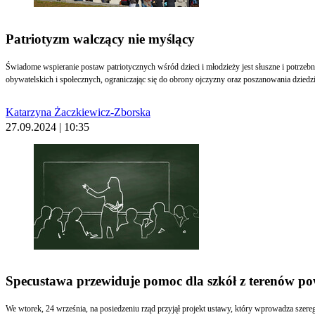
Patriotyzm walczący nie myślący
Świadome wspieranie postaw patriotycznych wśród dzieci i młodzieży jest słuszne i potrze
obywatelskich i społecznych, ograniczając się do obrony ojczyzny oraz poszanowania dzied
Katarzyna Żaczkiewicz-Zborska
27.09.2024 | 10:35
Specustawa przewiduje pomoc dla szkół z terenów p
We wtorek, 24 września, na posiedzeniu rząd przyjął projekt ustawy, który wprowadza szere