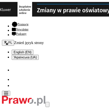
- otwiera się w nowej karcie
Promocje
Newsletter
Podcasty
Zmień język - bieżący:
Zmień język strony
PL
English (EN)
Українська (UA)