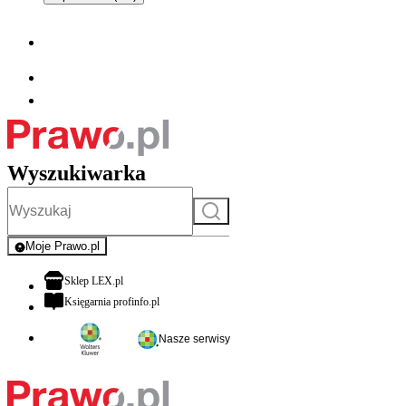
Wyszukiwarka
Szukaj
Moje Prawo.pl
- rejestracja i logowanie do serwisu
otwiera się w nowej karcie
Sklep LEX.pl
otwiera się w nowej karcie
Księgarnia profinfo.pl
Nasze serwisy