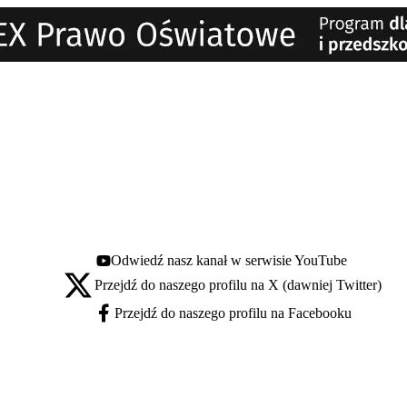
Odwiedź nasz kanał w serwisie YouTube
Youtube - otwiera się w nowej karcie
Przejdź do naszego profilu na X (dawniej Twitter)
X - otwiera się w nowej karcie
Przejdź do naszego profilu na Facebooku
Facebook - otwiera się w nowej karcie