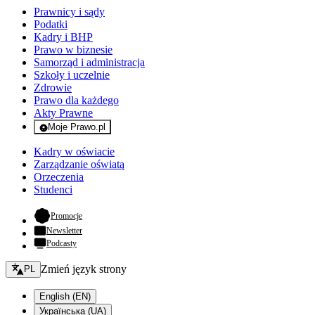
Prawnicy i sądy
Podatki
Kadry i BHP
Prawo w biznesie
Samorząd i administracja
Szkoły i uczelnie
Zdrowie
Prawo dla każdego
Akty Prawne
Moje Prawo.pl
- rejestracja i logowanie do serwisu
Kadry w oświacie
Zarządzanie oświatą
Orzeczenia
Studenci
- otwiera się w nowej karcie
Promocje
Newsletter
Podcasty
Zmień język - bieżący:
Zmień język strony
PL
English (EN)
Українська (UA)