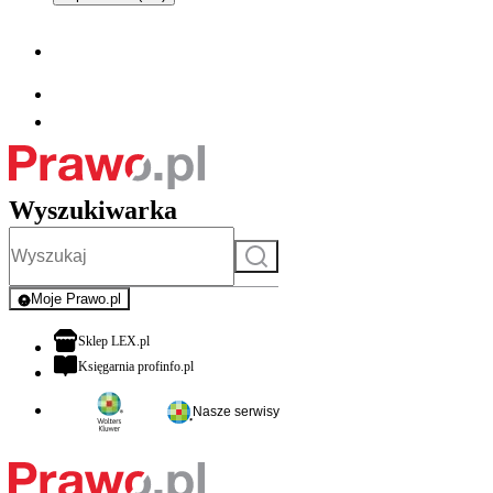
Wyszukiwarka
Szukaj
Moje Prawo.pl
- rejestracja i logowanie do serwisu
otwiera się w nowej karcie
Sklep LEX.pl
otwiera się w nowej karcie
Księgarnia profinfo.pl
Nasze serwisy