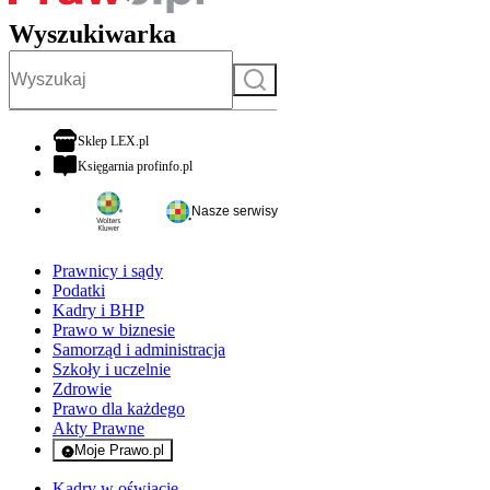
Wyszukiwarka
Szukaj
otwiera się w nowej karcie
Sklep LEX.pl
otwiera się w nowej karcie
Księgarnia profinfo.pl
Nasze serwisy
Prawnicy i sądy
Podatki
Kadry i BHP
Prawo w biznesie
Samorząd i administracja
Szkoły i uczelnie
Zdrowie
Prawo dla każdego
Akty Prawne
Moje Prawo.pl
- rejestracja i logowanie do serwisu
Kadry w oświacie