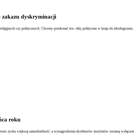
o zakazu dyskryminacji
gijnych czy politycznych. Chcemy przekonać tzw. elity polityczne w kraju do ideologicznie, re
ńca roku
es zyska większą samodzielność, a wynagrodzenia dyrektorów instytutów zostaną wyłączone 