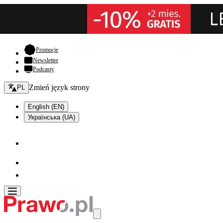
- otwiera się w nowej karcie
Promocje
Newsletter
Podcasty
Zmień język - bieżący:
Zmień język strony
PL
English (EN)
Українська (UA)