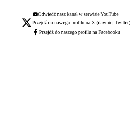
Odwiedź nasz kanał w serwisie YouTube
Youtube - otwiera się w nowej karcie
Przejdź do naszego profilu na X (dawniej Twitter)
X - otwiera się w nowej karcie
Przejdź do naszego profilu na Facebooku
Facebook - otwiera się w nowej karcie