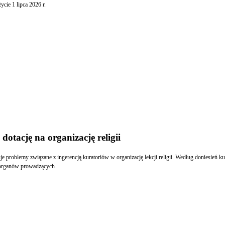
cie 1 lipca 2026 r.
otację na organizację religii
 problemy związane z ingerencją kuratoriów w organizację lekcji religii. Według doniesień k
w organów prowadzących.