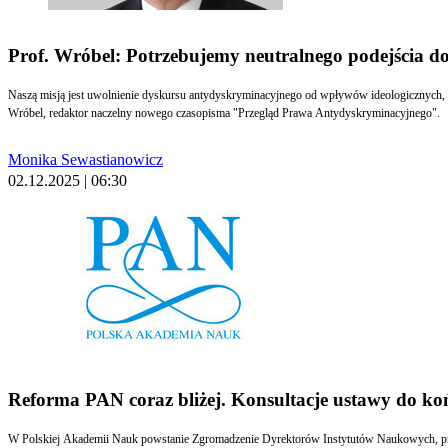
Prof. Wróbel: Potrzebujemy neutralnego podejścia d
Naszą misją jest uwolnienie dyskursu antydyskryminacyjnego od wpływów ideologicznych, reli
Wróbel, redaktor naczelny nowego czasopisma "Przegląd Prawa Antydyskryminacyjnego".
Monika Sewastianowicz
02.12.2025 | 06:30
Reforma PAN coraz bliżej. Konsultacje ustawy do ko
W Polskiej Akademii Nauk powstanie Zgromadzenie Dyrektorów Instytutów Naukowych, prez