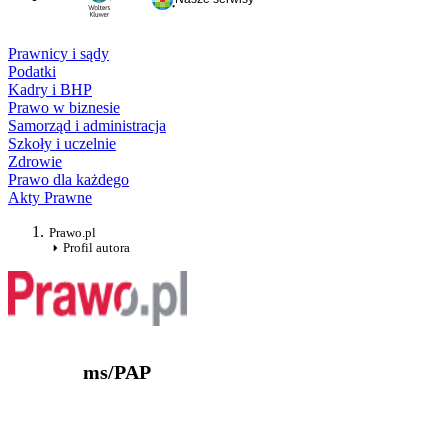
Prawnicy i sądy
Podatki
Kadry i BHP
Prawo w biznesie
Samorząd i administracja
Szkoły i uczelnie
Zdrowie
Prawo dla każdego
Akty Prawne
Prawo.pl
Profil autora
ms/PAP