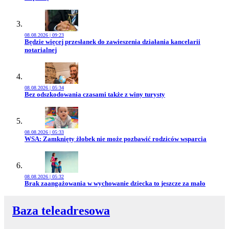
08.08.2026 | 09:23
Przejdź do artykułu:
Będzie więcej przesłanek do zawieszenia działania kancelarii
notarialnej
08.08.2026 | 05:34
Przejdź do artykułu:
Bez odszkodowania czasami także z winy turysty
08.08.2026 | 05:33
Przejdź do artykułu:
WSA: Zamknięty żłobek nie może pozbawić rodziców wsparcia
08.08.2026 | 05:32
Przejdź do artykułu:
Brak zaangażowania w wychowanie dziecka to jeszcze za mało
Baza teleadresowa