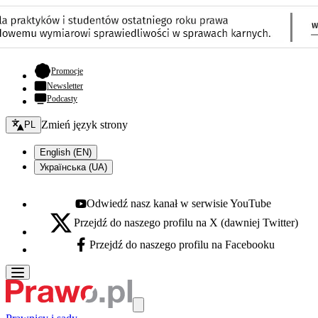
- otwiera się w nowej karcie
Promocje
Newsletter
Podcasty
Zmień język - bieżący:
Zmień język strony
PL
English (EN)
Українська (UA)
Odwiedź nasz kanał w serwisie YouTube
Youtube - otwiera się w nowej karcie
Przejdź do naszego profilu na X (dawniej Twitter)
X - otwiera się w nowej karcie
Przejdź do naszego profilu na Facebooku
Facebook - otwiera się w nowej karcie