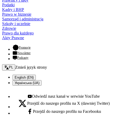
Prawnicy i sądy
Podatki
Kadry i BHP
Prawo w biznesie
Samorząd i administracja
Szkoły i uczelnie
Zdrowie
Prawo dla każdego
Akty Prawne
- otwiera się w nowej karcie
Promocje
Newsletter
Podcasty
Zmień język - bieżący:
Zmień język strony
PL
English (EN)
Українська (UA)
Odwiedź nasz kanał w serwisie YouTube
Youtube - otwiera się w nowej karcie
Przejdź do naszego profilu na X (dawniej Twitter)
X - otwiera się w nowej karcie
Przejdź do naszego profilu na Facebooku
Facebook - otwiera się w nowej karcie