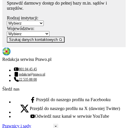
Sprawdź darmowy dostęp do pełnej bazy m.in. sądów i
urzędów.
Rodzaj instytucji:
Województwo:
Szukaj danych kontaktowych
Redakcja serwisu Prawo.pl
801 04 45 45
Numer telefonu:
redakcja@prawo.pl
Adres email:
22 535 88 00
Numer telefonu:
Śledź nas
Przejdź do naszego profilu na Facebooku
facebook - otwiera się w nowej karcie
Przejdź do naszego profilu na X (dawniej Twitter)
x - otwiera się w nowej karcie
Odwiedź nasz kanał w serwisie YouTube
youtube - otwiera się w nowej karcie
Prawnicy i sądy