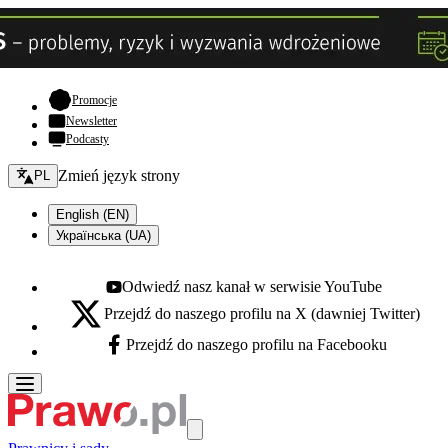
- otwiera się w nowej karcie
Promocje
Newsletter
Podcasty
Zmień język - bieżący:
Zmień język strony
PL
English (EN)
Українська (UA)
Odwiedź nasz kanał w serwisie YouTube
Youtube - otwiera się w nowej karcie
Przejdź do naszego profilu na X (dawniej Twitter)
X - otwiera się w nowej karcie
Przejdź do naszego profilu na Facebooku
Facebook - otwiera się w nowej karcie