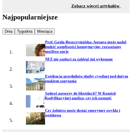
z sekc
Zobacz więcej artykułów
Najpopularniejsze
Najpopularniejsze wiadomości z
Najpopularniejsze wiadomości z
Najpopularniejsze wiadomości z
Dnia
Tygodnia
Miesiąca
Prof. Gajda-Roszczynialska: Asesura może nadal
budzić wątpliwości konstytucyjne, rozważamy
możliwe opcje
NFZ nie zapłaci za zabiegi już wykonane
Ewidencja urzędników służby cywilnej pod dużym
znakiem zapytania
Sądowi asesorzy do likwidacji? W Komisji
Kodyfikacyjnej analiza, czy ich zastąpić
Czy żołnierz może dostać emeryturę zwykłą i
wojskową