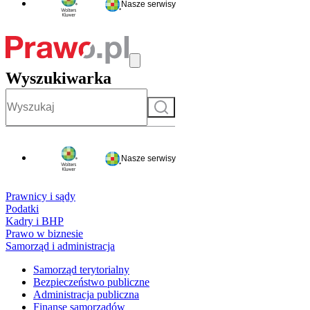
Nasze serwisy
Wyszukiwarka
Szukaj
Nasze serwisy
Prawnicy i sądy
Podatki
Kadry i BHP
Prawo w biznesie
Samorząd i administracja
Samorząd terytorialny
Bezpieczeństwo publiczne
Administracja publiczna
Finanse samorządów