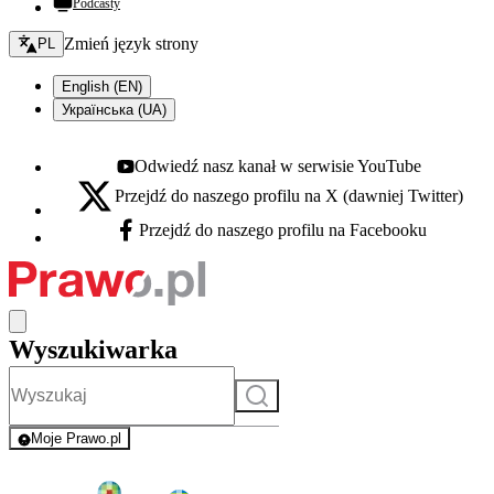
Podcasty
Zmień język - bieżący:
Zmień język strony
PL
English (EN)
Українська (UA)
Odwiedź nasz kanał w serwisie YouTube
Youtube - otwiera się w nowej karcie
Przejdź do naszego profilu na X (dawniej Twitter)
X - otwiera się w nowej karcie
Przejdź do naszego profilu na Facebooku
Facebook - otwiera się w nowej karcie
Wyszukiwarka
Szukaj
Moje Prawo.pl
- rejestracja i logowanie do serwisu