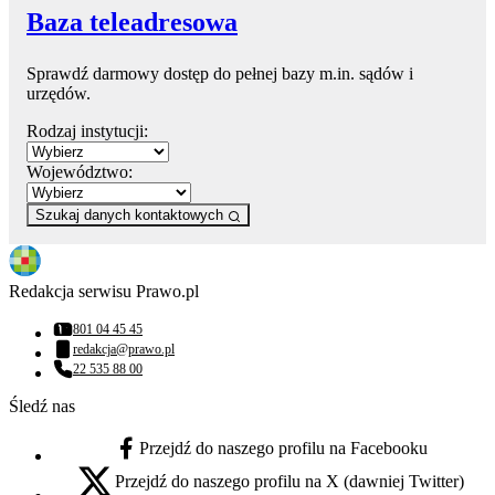
Baza teleadresowa
Sprawdź darmowy dostęp do pełnej bazy m.in. sądów i
urzędów.
Rodzaj instytucji:
Województwo:
Szukaj danych kontaktowych
Redakcja serwisu Prawo.pl
801 04 45 45
Numer telefonu:
redakcja@prawo.pl
Adres email:
22 535 88 00
Numer telefonu:
Śledź nas
Przejdź do naszego profilu na Facebooku
facebook - otwiera się w nowej karcie
Przejdź do naszego profilu na X (dawniej Twitter)
x - otwiera się w nowej karcie