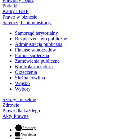
Prawnicy i sądy
Podatki
Kadry i BHP
Prawo w biznesie
Samorząd i administracja
Samorząd terytorialny
Bezpieczeństwo publiczne
Administracja publiczna
Finanse samorządów
Pomoc społeczna
Zamówienia publiczne
Kontrola zarządcza
Orzeczenia
Służba cywilna
Wojsko
Wybory
Szkoły i uczelnie
Zdrowie
Prawo dla każdego
Akty Prawne
- otwiera się w nowej karcie
Promocje
Newsletter