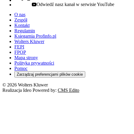
Odwiedź nasz kanał w serwisie YouTube
youtube - otwiera się w nowej karcie
O nas
Zespół
Kontakt
Regulamin
Księgarnia Profinfo.pl
Wolters Kluwer
FEPI
FPOP
Mapa strony
Polityka prywatności
Pomoc
Zarządzaj preferencjami plików cookie
© 2026 Wolters Kluwer
Realizacja Ideo Powered by:
CMS Edito