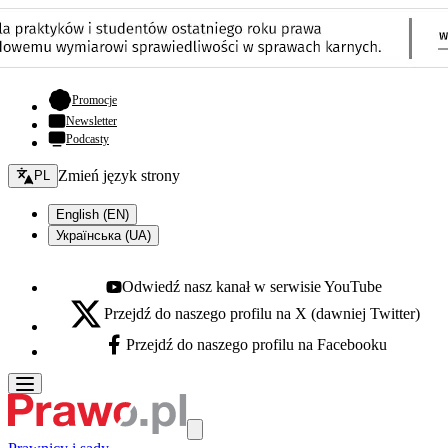
- otwiera się w nowej karcie
Promocje
Newsletter
Podcasty
Zmień język - bieżący:
Zmień język strony
PL
English (EN)
Українська (UA)
Odwiedź nasz kanał w serwisie YouTube
Youtube - otwiera się w nowej karcie
Przejdź do naszego profilu na X (dawniej Twitter)
X - otwiera się w nowej karcie
Przejdź do naszego profilu na Facebooku
Facebook - otwiera się w nowej karcie