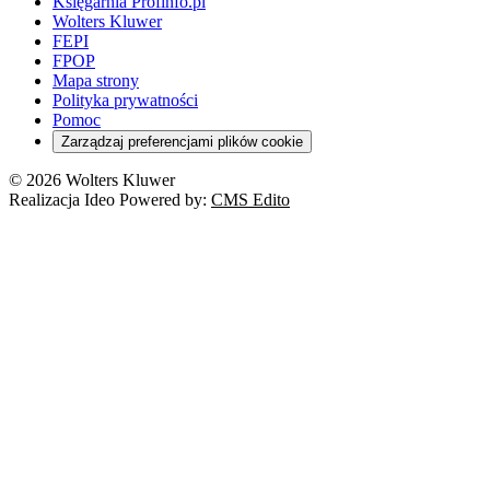
Domowe finanse
Księgarnia Profinfo.pl
Orzeczenia
Orzeczenia
Służba cywilna
Nowe uprawnienia PIP
Emerytury i renty
Wolters Kluwer
Energetyka
Wojsko
Pacjent
FEPI
ESG
Wybory
Szkoła i uczeń
FPOP
Kredyty
Turystyka
Mapa strony
Cło
Orzeczenia
Polityka prywatności
Deregulacja
RODO
Pomoc
Cyberbezpieczeństwo
Zarządzaj preferencjami plików cookie
Franczyza
Nowe technologie
© 2026 Wolters Kluwer
Prawo autorskie
Realizacja Ideo Powered by:
CMS Edito