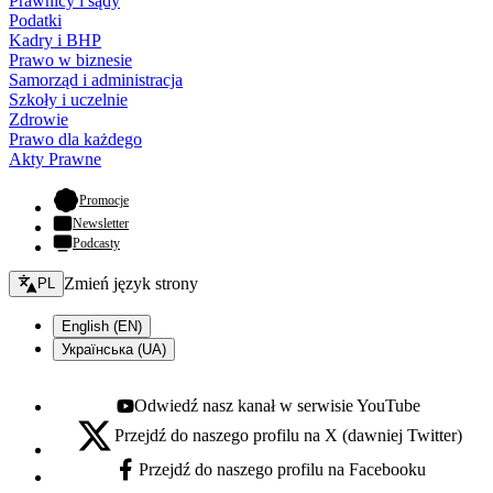
Prawnicy i sądy
Podatki
Kadry i BHP
Prawo w biznesie
Samorząd i administracja
Szkoły i uczelnie
Zdrowie
Prawo dla każdego
Akty Prawne
- otwiera się w nowej karcie
Promocje
Newsletter
Podcasty
Zmień język - bieżący:
Zmień język strony
PL
English (EN)
Українська (UA)
Odwiedź nasz kanał w serwisie YouTube
Youtube - otwiera się w nowej karcie
Przejdź do naszego profilu na X (dawniej Twitter)
X - otwiera się w nowej karcie
Przejdź do naszego profilu na Facebooku
Facebook - otwiera się w nowej karcie