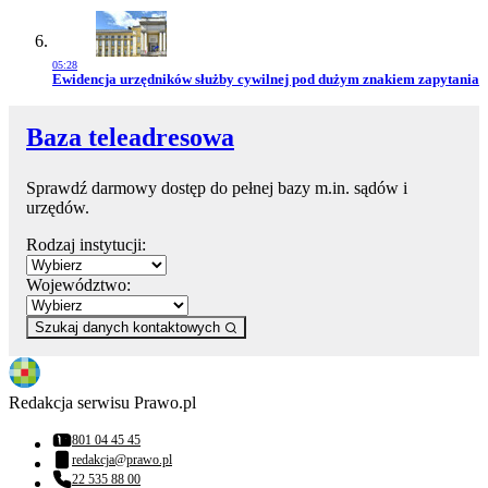
05:28
Przejdź do artykułu:
Ewidencja urzędników służby cywilnej pod dużym znakiem zapytania
Baza teleadresowa
Sprawdź darmowy dostęp do pełnej bazy m.in. sądów i
urzędów.
Rodzaj instytucji:
Województwo:
Szukaj danych kontaktowych
Redakcja serwisu Prawo.pl
801 04 45 45
Numer telefonu:
redakcja@prawo.pl
Adres email:
22 535 88 00
Numer telefonu: