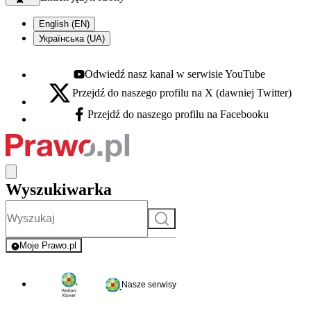
English (EN)
Українська (UA)
Odwiedź nasz kanał w serwisie YouTube
Youtube - otwiera się w nowej karcie
Przejdź do naszego profilu na X (dawniej Twitter)
X - otwiera się w nowej karcie
Przejdź do naszego profilu na Facebooku
Facebook - otwiera się w nowej karcie
Wyszukiwarka
Szukaj
Moje Prawo.pl
- rejestracja i logowanie do serwisu
Nasze serwisy