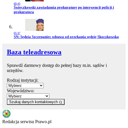
09:43
Przejdź do artykułu:
Święczkowski zawiadamia prokuraturę po interwencji policji i
prokuratora
05:47
Przejdź do artykułu:
SN: Sędzia Szczepaniec odsuwa od orzekania sędzię Skoczkowską
Baza teleadresowa
Sprawdź darmowy dostęp do pełnej bazy m.in. sądów i
urzędów.
Rodzaj instytucji:
Województwo:
Szukaj danych kontaktowych
Redakcja serwisu Prawo.pl