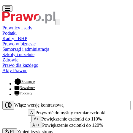
Prawnicy i sądy
Podatki
Kadry i BHP
Prawo w biznesie
Samorząd i administracja
Szkoły i uczelnie
Zdrowie
Prawo dla każdego
Akty Prawne
- otwiera się w nowej karcie
Promocje
Newsletter
Podcasty
Włącz wersję kontrastową
Przywróć domyślny rozmiar czcionki
A
Powiększenie czcionki do 110%
A+
Powiększenie czcionki do 120%
A++
Zmień język - bieżący:
Zmień język strony
PL