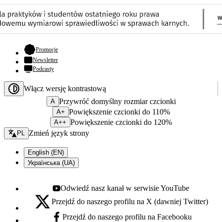
- otwiera się w nowej karcie
Promocje
Newsletter
Podcasty
Włącz wersję kontrastową
Przywróć domyślny rozmiar czcionki
A
Powiększenie czcionki do 110%
A+
Powiększenie czcionki do 120%
A++
Zmień język - bieżący:
Zmień język strony
PL
English (EN)
Українська (UA)
Odwiedź nasz kanał w serwisie YouTube
Youtube - otwiera się w nowej karcie
Przejdź do naszego profilu na X (dawniej Twitter)
X - otwiera się w nowej karcie
Przejdź do naszego profilu na Facebooku
Facebook - otwiera się w nowej karcie