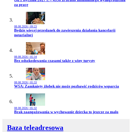
za pracę
08.08.2026 | 09:23
Przejdź do artykułu:
Będzie więcej przesłanek do zawieszenia działania kancelarii
notarialnej
08.08.2026 | 05:34
Przejdź do artykułu:
Bez odszkodowania czasami także z winy turysty
08.08.2026 | 05:33
Przejdź do artykułu:
WSA: Zamknięty żłobek nie może pozbawić rodziców wsparcia
08.08.2026 | 05:32
Przejdź do artykułu:
Brak zaangażowania w wychowanie dziecka to jeszcze za mało
Baza teleadresowa