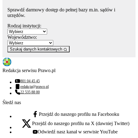
Sprawdź darmowy dostęp do pełnej bazy m.in. sądów i
urzędów.
Rodzaj instytucji:
Województwo:
Szukaj danych kontaktowych
Redakcja serwisu Prawo.pl
801 04 45 45
Numer telefonu:
redakcja@prawo.pl
Adres email:
22 535 88 00
Numer telefonu:
Śledź nas
Przejdź do naszego profilu na Facebooku
facebook - otwiera się w nowej karcie
Przejdź do naszego profilu na X (dawniej Twitter)
x - otwiera się w nowej karcie
Odwiedź nasz kanał w serwisie YouTube
youtube - otwiera się w nowej karcie