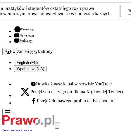
- otwiera się w nowej karcie
Promocje
Newsletter
Podcasty
Zmień język - bieżący:
Zmień język strony
PL
English (EN)
Українська (UA)
Odwiedź nasz kanał w serwisie YouTube
Youtube - otwiera się w nowej karcie
Przejdź do naszego profilu na X (dawniej Twitter)
X - otwiera się w nowej karcie
Przejdź do naszego profilu na Facebooku
Facebook - otwiera się w nowej karcie