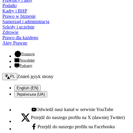
Prawnicy i sądy
Podatki
Kadry i BHP
Prawo w biznesie
Samorząd i administracja
Szkoły i uczelnie
Zdrowie
Prawo dla każdego
Akty Prawne
- otwiera się w nowej karcie
Promocje
Newsletter
Podcasty
Zmień język - bieżący:
Zmień język strony
PL
English (EN)
Українська (UA)
Odwiedź nasz kanał w serwisie YouTube
Youtube - otwiera się w nowej karcie
Przejdź do naszego profilu na X (dawniej Twitter)
X - otwiera się w nowej karcie
Przejdź do naszego profilu na Facebooku
Facebook - otwiera się w nowej karcie