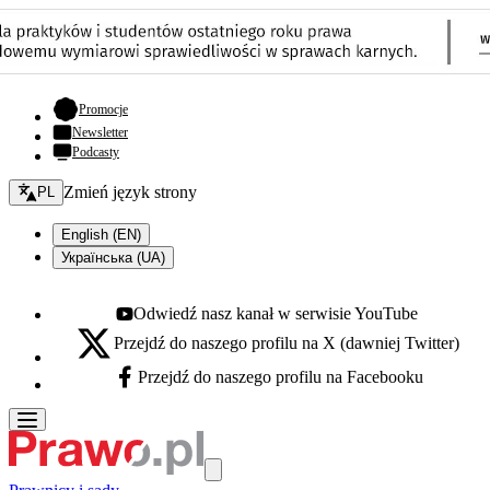
- otwiera się w nowej karcie
Promocje
Newsletter
Podcasty
Zmień język - bieżący:
Zmień język strony
PL
English (EN)
Українська (UA)
Odwiedź nasz kanał w serwisie YouTube
Youtube - otwiera się w nowej karcie
Przejdź do naszego profilu na X (dawniej Twitter)
X - otwiera się w nowej karcie
Przejdź do naszego profilu na Facebooku
Facebook - otwiera się w nowej karcie