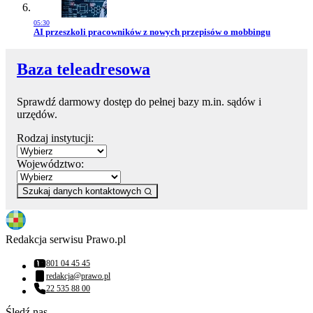
05:30
Przejdź do artykułu:
AI przeszkoli pracowników z nowych przepisów o mobbingu
Baza teleadresowa
Sprawdź darmowy dostęp do pełnej bazy m.in. sądów i
urzędów.
Rodzaj instytucji:
Województwo:
Szukaj danych kontaktowych
Redakcja serwisu Prawo.pl
801 04 45 45
Numer telefonu:
redakcja@prawo.pl
Adres email:
22 535 88 00
Numer telefonu:
Śledź nas