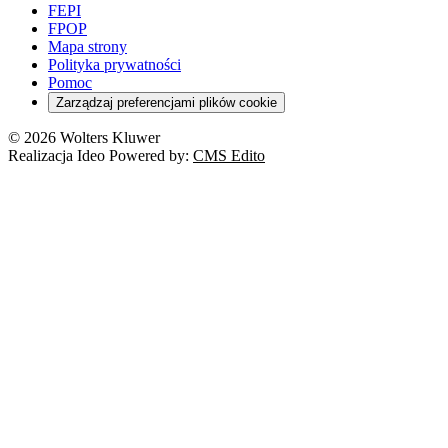
Pacjent
FEPI
ESG
Wybory
Szkoła i uczeń
FPOP
Kredyty
Turystyka
Mapa strony
Cło
Orzeczenia
Polityka prywatności
Deregulacja
RODO
Pomoc
Cyberbezpieczeństwo
Zarządzaj preferencjami plików cookie
Franczyza
Nowe technologie
© 2026 Wolters Kluwer
Prawo autorskie
Realizacja Ideo Powered by:
CMS Edito