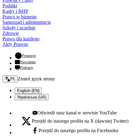
Prawnicy i sądy
Podatki
Kadry i BHP
Prawo w biznesie
Samorząd i administracja
Szkoły i uczelnie
Zdrowie
Prawo dla każdego
Akty Prawne
- otwiera się w nowej karcie
Promocje
Newsletter
Podcasty
Zmień język - bieżący:
Zmień język strony
PL
English (EN)
Українська (UA)
Odwiedź nasz kanał w serwisie YouTube
Youtube - otwiera się w nowej karcie
Przejdź do naszego profilu na X (dawniej Twitter)
X - otwiera się w nowej karcie
Przejdź do naszego profilu na Facebooku
Facebook - otwiera się w nowej karcie