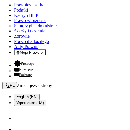
Prawnicy i sądy
Podatki
Kadry i BHP
Prawo w biznesie
Samorząd i administracja
Szkoły i uczelnie
Zdrowie
Prawo dla każdego
Akty Prawne
Moje Prawo.pl
- rejestracja i logowanie do serwisu
- otwiera się w nowej karcie
Promocje
Newsletter
Podcasty
Zmień język - bieżący:
Zmień język strony
PL
English (EN)
Українська (UA)