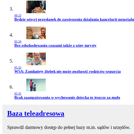
09:23
Przejdź do artykułu:
Będzie więcej przesłanek do zawieszenia działania kancelarii notarialn
05:34
Przejdź do artykułu:
Bez odszkodowania czasami także z winy turysty
05:33
Przejdź do artykułu:
WSA: Zamknięty żłobek nie może pozbawić rodziców wsparcia
05:32
Przejdź do artykułu:
Brak zaangażowania w wychowanie dziecka to jeszcze za mało
Baza teleadresowa
Sprawdź darmowy dostęp do pełnej bazy m.in. sądów i urzędów.