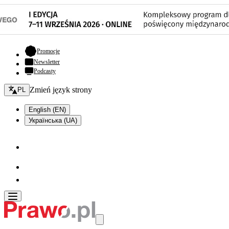
- otwiera się w nowej karcie
Promocje
Newsletter
Podcasty
Zmień język - bieżący:
Zmień język strony
PL
English (EN)
Українська (UA)