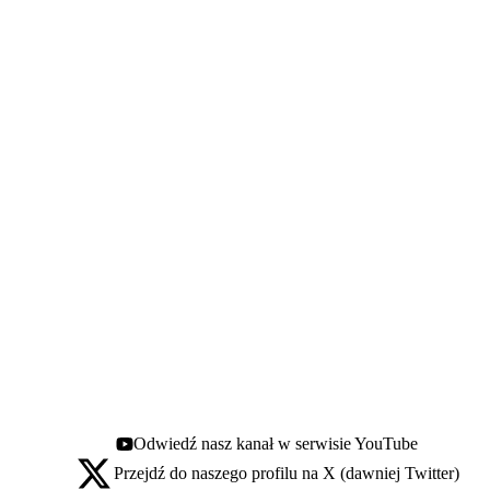
Odwiedź nasz kanał w serwisie YouTube
Youtube - otwiera się w nowej karcie
Przejdź do naszego profilu na X (dawniej Twitter)
X - otwiera się w nowej karcie