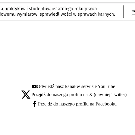
Odwiedź nasz kanał w serwisie YouTube
Youtube - otwiera się w nowej karcie
Przejdź do naszego profilu na X (dawniej Twitter)
X - otwiera się w nowej karcie
Przejdź do naszego profilu na Facebooku
Facebook - otwiera się w nowej karcie