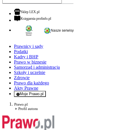
otwiera się w nowej karcie
Sklep LEX.pl
otwiera się w nowej karcie
Księgarnia profinfo.pl
Nasze serwisy
Prawnicy i sądy
Podatki
Kadry i BHP
Prawo w biznesie
Samorząd i administracja
Szkoły i uczelnie
Zdrowie
Prawo dla każdego
Akty Prawne
Moje Prawo.pl
- rejestracja i logowanie do serwisu
Prawo.pl
Profil autora