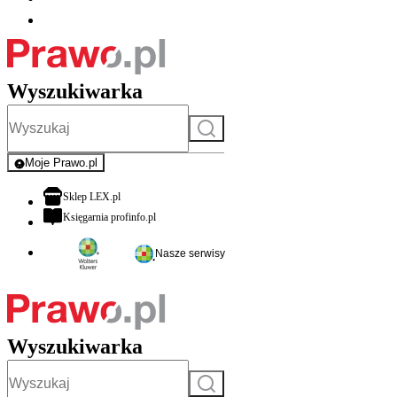
Wyszukiwarka
Szukaj
Moje Prawo.pl
- rejestracja i logowanie do serwisu
otwiera się w nowej karcie
Sklep LEX.pl
otwiera się w nowej karcie
Księgarnia profinfo.pl
Nasze serwisy
Wyszukiwarka
Szukaj