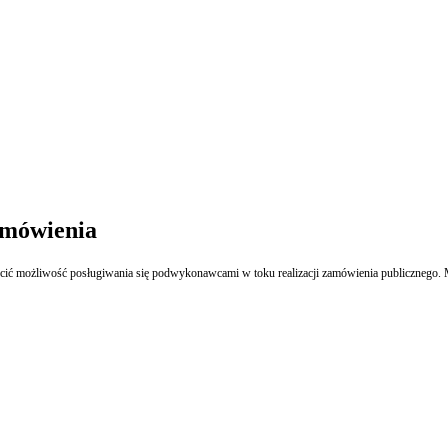
amówienia
Poza określonymi w prawie zamówień publicznych wyjątkami, zamawiający powinien dop