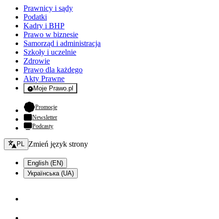
Prawnicy i sądy
Podatki
Kadry i BHP
Prawo w biznesie
Samorząd i administracja
Szkoły i uczelnie
Zdrowie
Prawo dla każdego
Akty Prawne
Moje Prawo.pl
- rejestracja i logowanie do serwisu
- otwiera się w nowej karcie
Promocje
Newsletter
Podcasty
Zmień język - bieżący:
Zmień język strony
PL
English (EN)
Українська (UA)