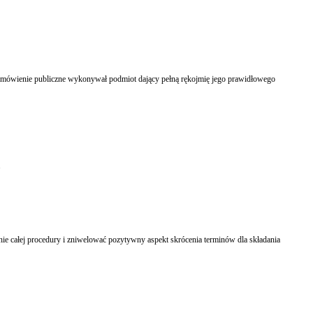
y zamówienie publiczne wykonywał podmiot dający pełną rękojmię jego prawidłowego
.
e całej procedury i zniwelować pozytywny aspekt skrócenia terminów dla składania