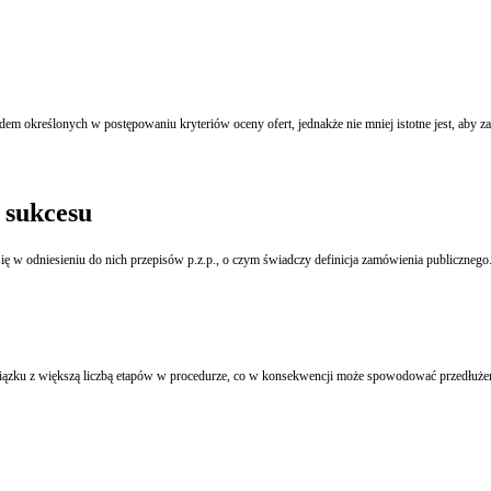
ędem określonych w postępowaniu kryteriów oceny ofert, jednakże nie mniej istotne jest, ab
 sukcesu
Zamówienia do kwoty 30.000 euro mają status zamówień publicznych, a jedynie nie stosuje się w odniesieniu do nich przepisów p.z.p., o czym świadczy definicja zamówienia publicznego
ązku z większą liczbą etapów w procedurze, co w konsekwencji może spowodować przedłużeni