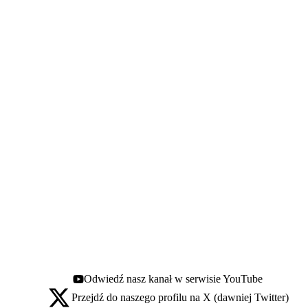
Odwiedź nasz kanał w serwisie YouTube
Youtube - otwiera się w nowej karcie
Przejdź do naszego profilu na X (dawniej Twitter)
X - otwiera się w nowej karcie