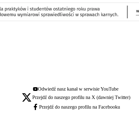
Odwiedź nasz kanał w serwisie YouTube
Youtube - otwiera się w nowej karcie
Przejdź do naszego profilu na X (dawniej Twitter)
X - otwiera się w nowej karcie
Przejdź do naszego profilu na Facebooku
Facebook - otwiera się w nowej karcie