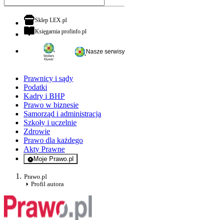
otwiera się w nowej karcie
Sklep LEX.pl
otwiera się w nowej karcie
Księgarnia profinfo.pl
Nasze serwisy
Prawnicy i sądy
Podatki
Kadry i BHP
Prawo w biznesie
Samorząd i administracja
Szkoły i uczelnie
Zdrowie
Prawo dla każdego
Akty Prawne
Moje Prawo.pl
- rejestracja i logowanie do serwisu
Prawo.pl
Profil autora