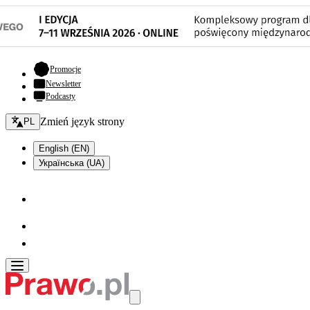
- otwiera się w nowej karcie
Promocje
Newsletter
Podcasty
Zmień język - bieżący:
Zmień język strony
PL
English (EN)
Українська (UA)