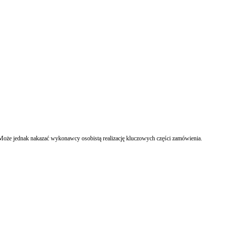
uścić możliwość posługiwania się podwykonawcami w toku realizacji zamówienia publicznego. Może jednak nakazać wykonawcy osobistą realizację kluczowych części zamówienia.