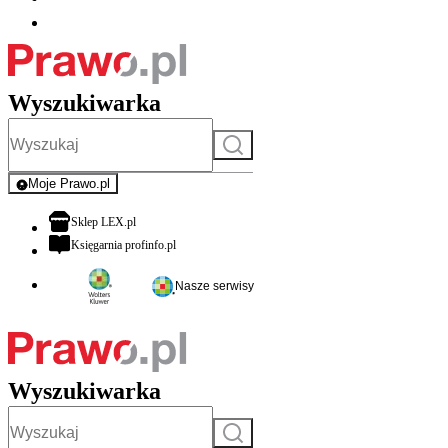
Wyszukiwarka
Szukaj
Moje Prawo.pl
- rejestracja i logowanie do serwisu
otwiera się w nowej karcie
Sklep LEX.pl
otwiera się w nowej karcie
Księgarnia profinfo.pl
Nasze serwisy
Wyszukiwarka
Szukaj