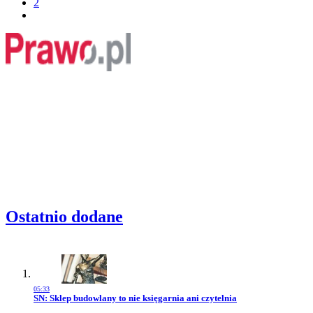
2
Ostatnio dodane
05:33
Przejdź do artykułu:
SN: Sklep budowlany to nie księgarnia ani czytelnia