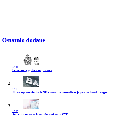
Ostatnio dodane
17:55
Przejdź do artykułu:
Senat przyjął bez poprawek
17:15
Przejdź do artykułu:
Nowe uprawnienia KNF - Senat za nowelizacją prawa bankowego
17:05
Przejdź do artykułu:
Senat za poprawkami do zmian w VAT