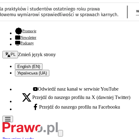
- otwiera się w nowej karcie
Promocje
Newsletter
Podcasty
Zmień język - bieżący:
Zmień język strony
PL
English (EN)
Українська (UA)
Odwiedź nasz kanał w serwisie YouTube
Youtube - otwiera się w nowej karcie
Przejdź do naszego profilu na X (dawniej Twitter)
X - otwiera się w nowej karcie
Przejdź do naszego profilu na Facebooku
Facebook - otwiera się w nowej karcie