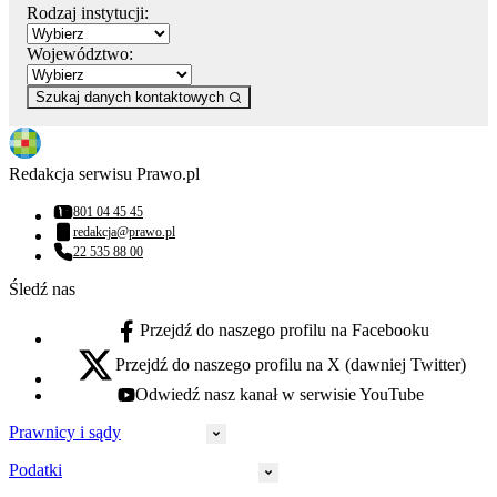
Rodzaj instytucji:
Województwo:
Szukaj danych kontaktowych
Redakcja serwisu Prawo.pl
801 04 45 45
Numer telefonu:
redakcja@prawo.pl
Adres email:
22 535 88 00
Numer telefonu:
Śledź nas
Przejdź do naszego profilu na Facebooku
facebook - otwiera się w nowej karcie
Przejdź do naszego profilu na X (dawniej Twitter)
x - otwiera się w nowej karcie
Odwiedź nasz kanał w serwisie YouTube
youtube - otwiera się w nowej karcie
Prawnicy i sądy
Podatki
Wymiar sprawiedliwości