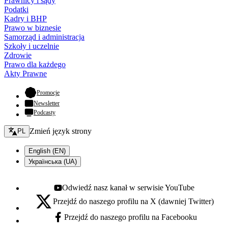
Prawnicy i sądy
Podatki
Kadry i BHP
Prawo w biznesie
Samorząd i administracja
Szkoły i uczelnie
Zdrowie
Prawo dla każdego
Akty Prawne
- otwiera się w nowej karcie
Promocje
Newsletter
Podcasty
Zmień język - bieżący:
Zmień język strony
PL
English (EN)
Українська (UA)
Odwiedź nasz kanał w serwisie YouTube
Youtube - otwiera się w nowej karcie
Przejdź do naszego profilu na X (dawniej Twitter)
X - otwiera się w nowej karcie
Przejdź do naszego profilu na Facebooku
Facebook - otwiera się w nowej karcie