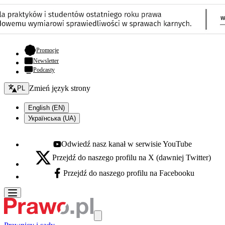
- otwiera się w nowej karcie
Promocje
Newsletter
Podcasty
Zmień język - bieżący:
Zmień język strony
PL
English (EN)
Українська (UA)
Odwiedź nasz kanał w serwisie YouTube
Youtube - otwiera się w nowej karcie
Przejdź do naszego profilu na X (dawniej Twitter)
X - otwiera się w nowej karcie
Przejdź do naszego profilu na Facebooku
Facebook - otwiera się w nowej karcie