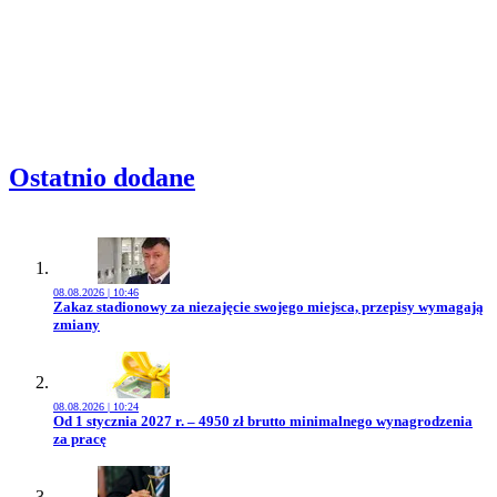
Ostatnio dodane
08.08.2026 | 10:46
Przejdź do artykułu:
Zakaz stadionowy za niezajęcie swojego miejsca, przepisy wymagają
zmiany
08.08.2026 | 10:24
Przejdź do artykułu:
Od 1 stycznia 2027 r. – 4950 zł brutto minimalnego wynagrodzenia
za pracę