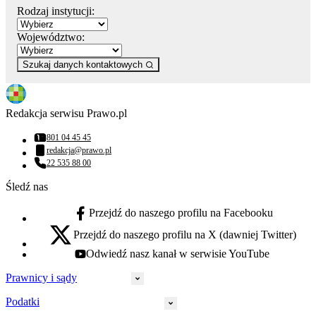
Rodzaj instytucji:
Województwo:
Szukaj danych kontaktowych
Redakcja serwisu Prawo.pl
801 04 45 45
Numer telefonu:
redakcja@prawo.pl
Adres email:
22 535 88 00
Numer telefonu:
Śledź nas
Przejdź do naszego profilu na Facebooku
facebook - otwiera się w nowej karcie
Przejdź do naszego profilu na X (dawniej Twitter)
x - otwiera się w nowej karcie
Odwiedź nasz kanał w serwisie YouTube
youtube - otwiera się w nowej karcie
Prawnicy i sądy
Podatki
Wymiar sprawiedliwości