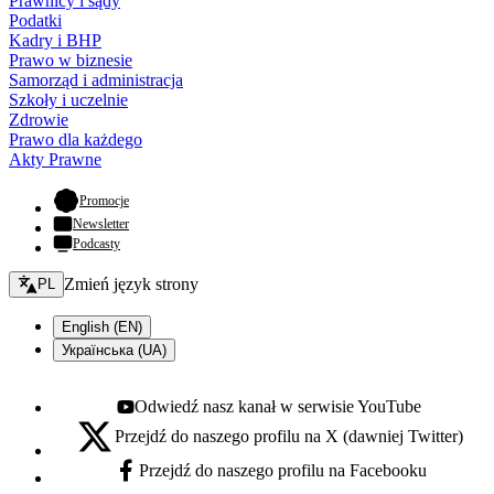
Prawnicy i sądy
Podatki
Kadry i BHP
Prawo w biznesie
Samorząd i administracja
Szkoły i uczelnie
Zdrowie
Prawo dla każdego
Akty Prawne
- otwiera się w nowej karcie
Promocje
Newsletter
Podcasty
Zmień język - bieżący:
Zmień język strony
PL
English (EN)
Українська (UA)
Odwiedź nasz kanał w serwisie YouTube
Youtube - otwiera się w nowej karcie
Przejdź do naszego profilu na X (dawniej Twitter)
X - otwiera się w nowej karcie
Przejdź do naszego profilu na Facebooku
Facebook - otwiera się w nowej karcie