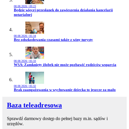
08.08.2026 | 09:23
Przejdź do artykułu:
Będzie więcej przesłanek do zawieszenia działania kancelarii
notarialnej
08.08.2026 | 05:34
Przejdź do artykułu:
Bez odszkodowania czasami także z winy turysty
08.08.2026 | 05:33
Przejdź do artykułu:
WSA: Zamknięty żłobek nie może pozbawić rodziców wsparcia
08.08.2026 | 05:32
Przejdź do artykułu:
Brak zaangażowania w wychowanie dziecka to jeszcze za mało
Baza teleadresowa
Sprawdź darmowy dostęp do pełnej bazy m.in. sądów i
urzędów.