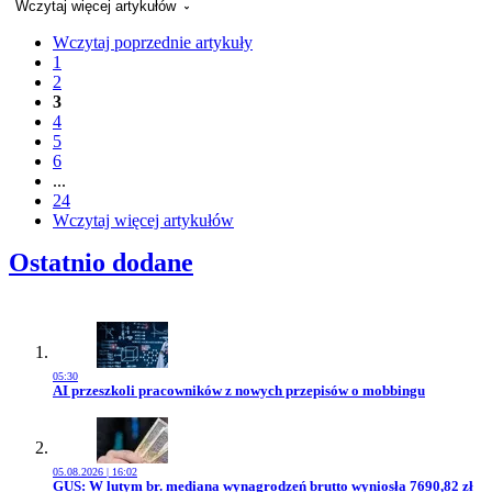
Wczytaj więcej artykułów
Wczytaj poprzednie artykuły
1
2
3
4
5
6
...
24
Wczytaj więcej artykułów
Ostatnio dodane
05:30
Przejdź do artykułu:
AI przeszkoli pracowników z nowych przepisów o mobbingu
05.08.2026 | 16:02
Przejdź do artykułu:
GUS: W lutym br. mediana wynagrodzeń brutto wyniosła 7690,82 zł