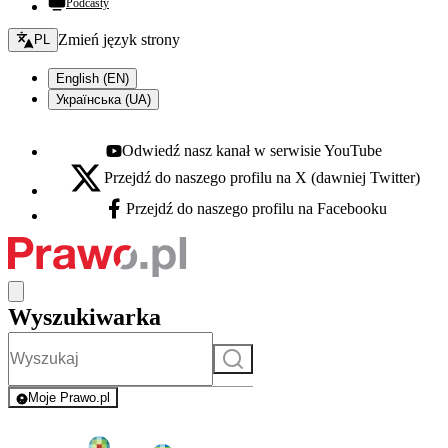
Podcasty
Zmień język - bieżący:
Zmień język strony
PL
English (EN)
Українська (UA)
Odwiedź nasz kanał w serwisie YouTube
Youtube - otwiera się w nowej karcie
Przejdź do naszego profilu na X (dawniej Twitter)
X - otwiera się w nowej karcie
Przejdź do naszego profilu na Facebooku
Facebook - otwiera się w nowej karcie
Wyszukiwarka
Szukaj
Moje Prawo.pl
- rejestracja i logowanie do serwisu