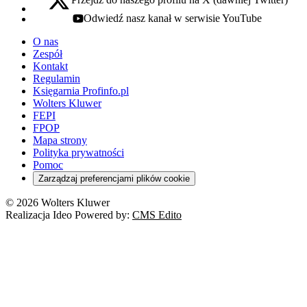
x - otwiera się w nowej karcie
Odwiedź nasz kanał w serwisie YouTube
youtube - otwiera się w nowej karcie
O nas
Zespół
Kontakt
Regulamin
Księgarnia Profinfo.pl
Wolters Kluwer
FEPI
FPOP
Mapa strony
Polityka prywatności
Pomoc
Zarządzaj preferencjami plików cookie
© 2026 Wolters Kluwer
Realizacja Ideo Powered by:
CMS Edito