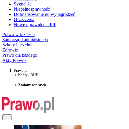
Sygnaliści
Niepełnosprawność
Dofinansowanie do wynagrodzeń
Orzeczenia
Nowe uprawnienia PIP
Prawo w biznesie
Samorząd i administracja
Szkoły i uczelnie
Zdrowie
Prawo dla każdego
Akty Prawne
Prawo.pl
Kadry i BHP
Zmiany w prawie