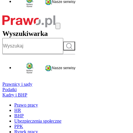
Nasze serwisy
Wyszukiwarka
Szukaj
Nasze serwisy
Prawnicy i sądy
Podatki
Kadry i BHP
Prawo pracy
HR
BHP
Ubezpieczenia społeczne
PPK
Rynek pracy