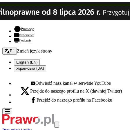
- otwiera się w nowej karcie
Promocje
Newsletter
Podcasty
Zmień język - bieżący:
Zmień język strony
PL
English (EN)
Українська (UA)
Odwiedź nasz kanał w serwisie YouTube
Youtube - otwiera się w nowej karcie
Przejdź do naszego profilu na X (dawniej Twitter)
X - otwiera się w nowej karcie
Przejdź do naszego profilu na Facebooku
Facebook - otwiera się w nowej karcie