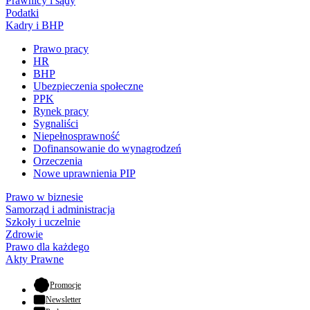
Prawnicy i sądy
Podatki
Kadry i BHP
Prawo pracy
HR
BHP
Ubezpieczenia społeczne
PPK
Rynek pracy
Sygnaliści
Niepełnosprawność
Dofinansowanie do wynagrodzeń
Orzeczenia
Nowe uprawnienia PIP
Prawo w biznesie
Samorząd i administracja
Szkoły i uczelnie
Zdrowie
Prawo dla każdego
Akty Prawne
- otwiera się w nowej karcie
Promocje
Newsletter