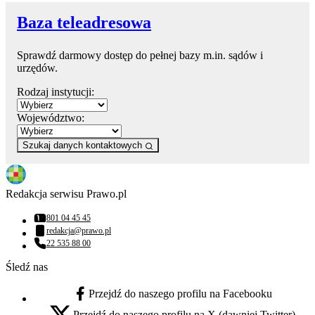
Baza teleadresowa
Sprawdź darmowy dostęp do pełnej bazy m.in. sądów i
urzędów.
Rodzaj instytucji:
Województwo:
Szukaj danych kontaktowych
Redakcja serwisu Prawo.pl
801 04 45 45
Numer telefonu:
redakcja@prawo.pl
Adres email:
22 535 88 00
Numer telefonu:
Śledź nas
Przejdź do naszego profilu na Facebooku
facebook - otwiera się w nowej karcie
Przejdź do naszego profilu na X (dawniej Twitter)