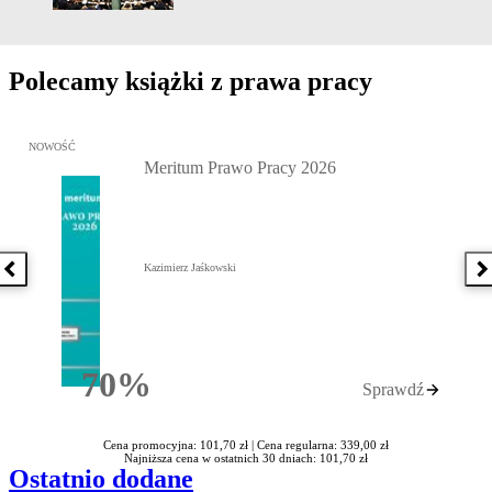
Polecamy książki z prawa pracy
Przejdź do: Meritum Prawo Pracy 2026, Kazimierz Jaśkowski - otw
NOWOŚĆ
Meritum Prawo Pracy 2026
Kazimierz Jaśkowski
Poprzednia książka
N
70%
Sprawdź
Rabatu
Cena promocyjna: 101,70 zł |
Cena regularna: 339,00 zł
Najniższa cena w ostatnich 30 dniach: 101,70 zł
Ostatnio dodane