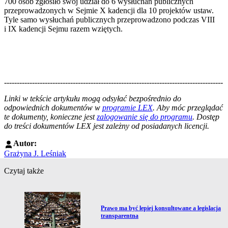
700 osób zgłosiło swój udział do 6 wysłuchań publicznych
przeprowadzonych w Sejmie X kadencji dla 10 projektów ustaw.
Tyle samo wysłuchań publicznych przeprowadzono podczas VIII
i IX kadencji Sejmu razem wziętych.
--------------------------------------------------------------------------------------
--------------------------------------------------------
Linki w tekście artykułu mogą odsyłać bezpośrednio do
odpowiednich dokumentów w
programie LEX
. Aby móc przeglądać
te dokumenty, konieczne jest
zalogowanie się do programu
. Dostęp
do treści dokumentów LEX jest zależny od posiadanych licencji.
Autor:
Grażyna J. Leśniak
Czytaj także
Przejdź do artykułu:
Prawo ma być lepiej konsultowane a legislacja
transparentna