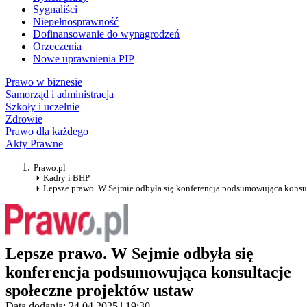
Sygnaliści
Niepełnosprawność
Dofinansowanie do wynagrodzeń
Orzeczenia
Nowe uprawnienia PIP
Prawo w biznesie
Samorząd i administracja
Szkoły i uczelnie
Zdrowie
Prawo dla każdego
Akty Prawne
Prawo.pl
Kadry i BHP
Lepsze prawo. W Sejmie odbyła się konferencja podsumowująca konsul
Lepsze prawo. W Sejmie odbyła się
konferencja podsumowująca konsultacje
społeczne projektów ustaw
Data dodania: 24.04.2025 | 19:30