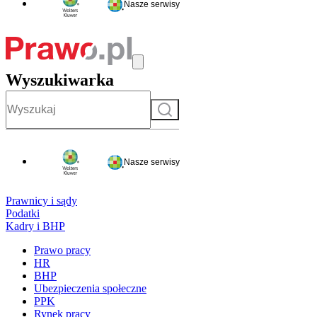
Nasze serwisy
Wyszukiwarka
Szukaj
Nasze serwisy
Prawnicy i sądy
Podatki
Kadry i BHP
Prawo pracy
HR
BHP
Ubezpieczenia społeczne
PPK
Rynek pracy