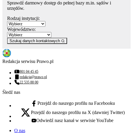
Sprawdź darmowy dostęp do pełnej bazy m.in. sądów i
urzędów.
Rodzaj instytucji:
Województwo:
Szukaj danych kontaktowych
Redakcja serwisu Prawo.pl
801 04 45 45
Numer telefonu:
redakcja@prawo.pl
Adres email:
22 535 88 00
Numer telefonu:
Śledź nas
Przejdź do naszego profilu na Facebooku
facebook - otwiera się w nowej karcie
Przejdź do naszego profilu na X (dawniej Twitter)
x - otwiera się w nowej karcie
Odwiedź nasz kanał w serwisie YouTube
youtube - otwiera się w nowej karcie
O nas