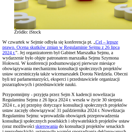
Źródło: iStock
W czwartek w Sejmie odbyła się konferencja pt. „
Cel – lepsze
prawo. Ocena skutków zmian w Regulaminie Sejmu z 26 lipca
2024 r.
”. Jej organizatorem był Gabinet Marszałka Sejmu, a
wydarzenie było objęte patronatem marszałka Sejmu Szymona
Hołowni. W konferencji podsumowującej pierwsze miesiące
obowiązywania mechanizmu konsultacji społecznych projektów
ustaw uczestniczyła także wicemarszałek Dorota Niedziela. Obecni
byli też parlamentarzyści, eksperci i przedstawiciele organizacji
pozarządowych i przedstawiciele nauki.
Przypomnijmy - przyjęta przez Sejm X kadencji nowelizacja
Regulaminu Sejmu z 26 lipca 2024 r. weszła w życie 30 sierpnia
2024 r., a jej przepisy dotyczące konsultacji społecznych projektów
ustaw zaczęły obowiązywać 31 października 2024 r. Nowelizacja
Regulaminu Sejmu: wprowadziła obowiązek przeprowadzenia
konsultacji społecznych poselskich i obywatelskich projektów ustaw
(oraz możliwości
skierowania
do konsultacji projektów senackich
i prezydenckich), ustanowiła wymóg sporządzania deklarowanych