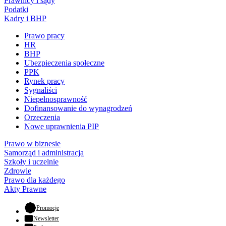
Prawnicy i sądy
Podatki
Kadry i BHP
Prawo pracy
HR
BHP
Ubezpieczenia społeczne
PPK
Rynek pracy
Sygnaliści
Niepełnosprawność
Dofinansowanie do wynagrodzeń
Orzeczenia
Nowe uprawnienia PIP
Prawo w biznesie
Samorząd i administracja
Szkoły i uczelnie
Zdrowie
Prawo dla każdego
Akty Prawne
- otwiera się w nowej karcie
Promocje
Newsletter