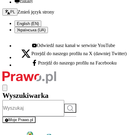
Podcasty
Zmień język - bieżący:
Zmień język strony
PL
English (EN)
Українська (UA)
Odwiedź nasz kanał w serwisie YouTube
Youtube - otwiera się w nowej karcie
Przejdź do naszego profilu na X (dawniej Twitter)
X - otwiera się w nowej karcie
Przejdź do naszego profilu na Facebooku
Facebook - otwiera się w nowej karcie
Wyszukiwarka
Szukaj
Moje Prawo.pl
- rejestracja i logowanie do serwisu