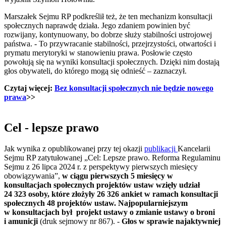
Marszałek Sejmu RP podkreślił też, że ten mechanizm konsultacji
społecznych naprawdę działa. Jego zdaniem powinien być
rozwijany, kontynuowany, bo dobrze służy stabilności ustrojowej
państwa. - To przywracanie stabilności, przejrzystości, otwartości i
prymatu merytoryki w stanowieniu prawa. Posłowie często
powołują się na wyniki konsultacji społecznych. Dzięki nim dostają
głos obywateli, do którego mogą się odnieść – zaznaczył.
Czytaj więcej:
Bez konsultacji społecznych nie będzie nowego
prawa
>>
Cel - lepsze prawo
Jak wynika z opublikowanej przy tej okazji
publikacji
Kancelarii
Sejmu RP zatytułowanej „Cel: Lepsze prawo. Reforma Regulaminu
Sejmu z 26 lipca 2024 r. z perspektywy pierwszych miesięcy
obowiązywania”,
w ciągu pierwszych 5 miesięcy w
konsultacjach społecznych projektów ustaw wzięły udział
24 323 osoby, które złożyły 26 326 ankiet w ramach konsultacji
społecznych 48 projektów ustaw.
Najpopularniejszym
w konsultacjach był projekt ustawy o zmianie ustawy o broni
i amunicji
(druk sejmowy nr 867). -
Głos w sprawie najaktywniej