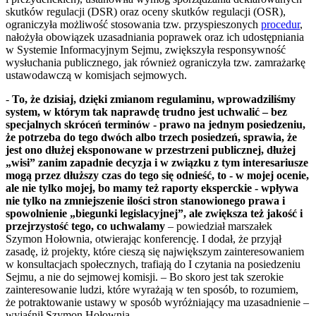
skutków regulacji (DSR) oraz oceny skutków regulacji (OSR),
ograniczyła możliwość stosowania tzw. przyspieszonych
procedur
,
nałożyła obowiązek uzasadniania poprawek oraz ich udostępniania
w Systemie Informacyjnym Sejmu, zwiększyła responsywność
wysłuchania publicznego, jak również ograniczyła tzw. zamrażarkę
ustawodawczą w komisjach sejmowych.
-
To, że dzisiaj, dzięki zmianom regulaminu, wprowadziliśmy
system, w którym tak naprawdę trudno jest uchwalić – bez
specjalnych skróceń terminów - prawo na jednym posiedzeniu,
że potrzeba do tego dwóch albo trzech posiedzeń, sprawia, że
jest ono dłużej eksponowane w przestrzeni publicznej, dłużej
„wisi” zanim zapadnie decyzja i w związku z tym interesariusze
mogą przez dłuższy czas do tego się odnieść, to - w mojej ocenie,
ale nie tylko mojej, bo mamy też raporty eksperckie - wpływa
nie tylko na zmniejszenie ilości stron stanowionego prawa i
spowolnienie „biegunki legislacyjnej”, ale zwiększa też jakość i
przejrzystość tego, co uchwalamy
– powiedział marszałek
Szymon Hołownia, otwierając konferencję. I dodał, że przyjął
zasadę, iż projekty, które cieszą się największym zainteresowaniem
w konsultacjach społecznych, trafiają do I czytania na posiedzeniu
Sejmu, a nie do sejmowej komisji. – Bo skoro jest tak szerokie
zainteresowanie ludzi, które wyrażają w ten sposób, to rozumiem,
że potraktowanie ustawy w sposób wyróżniający ma uzasadnienie –
wyjaśnił Szymon Hołownia.