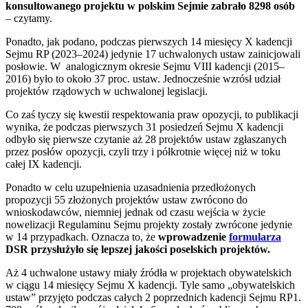
konsultowanego projektu w polskim Sejmie zabrało 8298 osób
– czytamy.
Ponadto, jak podano, podczas pierwszych 14 miesięcy X kadencji
Sejmu RP (2023–2024) jedynie 17 uchwalonych ustaw zainicjowali
posłowie. W analogicznym okresie Sejmu VIII kadencji (2015–
2016) było to około 37 proc. ustaw. Jednocześnie wzrósł udział
projektów rządowych w uchwalonej legislacji.
Co zaś tyczy się kwestii respektowania praw opozycji, to publikacji
wynika, że podczas pierwszych 31 posiedzeń Sejmu X kadencji
odbyło się pierwsze czytanie aż 28 projektów ustaw zgłaszanych
przez posłów opozycji, czyli trzy i półkrotnie więcej niż w toku
całej IX kadencji.
Ponadto w celu uzupełnienia uzasadnienia przedłożonych
propozycji 55 złożonych projektów ustaw zwrócono do
wnioskodawców, niemniej jednak od czasu wejścia w życie
nowelizacji Regulaminu Sejmu projekty zostały zwrócone jedynie
w 14 przypadkach. Oznacza to, że
wprowadzenie
formularza
DSR przysłużyło się lepszej jakości poselskich projektów.
Aż 4 uchwalone ustawy miały źródła w projektach obywatelskich
w ciągu 14 miesięcy Sejmu X kadencji. Tyle samo „obywatelskich
ustaw” przyjęto podczas całych 2 poprzednich kadencji Sejmu RP1.