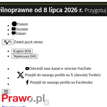
- otwiera się w nowej karcie
Promocje
Newsletter
Podcasty
Zmień język - bieżący:
Zmień język strony
PL
English (EN)
Українська (UA)
Odwiedź nasz kanał w serwisie YouTube
Youtube - otwiera się w nowej karcie
Przejdź do naszego profilu na X (dawniej Twitter)
X - otwiera się w nowej karcie
Przejdź do naszego profilu na Facebooku
Facebook - otwiera się w nowej karcie