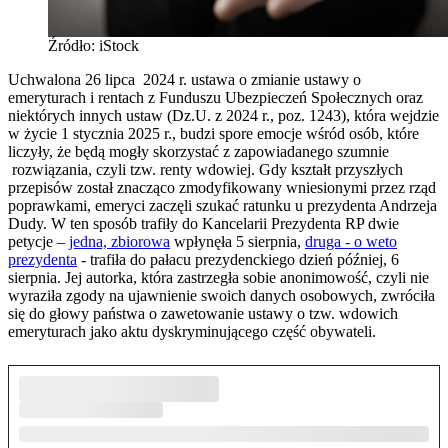
Źródło: iStock
Uchwalona 26 lipca 2024 r. ustawa o zmianie ustawy o
emeryturach i rentach z Funduszu Ubezpieczeń Społecznych oraz
niektórych innych ustaw (Dz.U. z 2024 r., poz. 1243), która wejdzie
w życie 1 stycznia 2025 r., budzi spore emocje wśród osób, które
liczyły, że będą mogły skorzystać z zapowiadanego szumnie
rozwiązania, czyli tzw. renty wdowiej. Gdy kształt przyszłych
przepisów został znacząco zmodyfikowany wniesionymi przez rząd
poprawkami, emeryci zaczęli szukać ratunku u prezydenta Andrzeja
Dudy. W ten sposób trafiły do Kancelarii Prezydenta RP dwie
petycje –
jedna, zbiorowa
wpłynęła 5 sierpnia,
druga - o weto
prezydenta
- trafiła do pałacu prezydenckiego dzień później, 6
sierpnia. Jej autorka, która zastrzegła sobie anonimowość, czyli nie
wyraziła zgody na ujawnienie swoich danych osobowych, zwróciła
się do głowy państwa o zawetowanie ustawy o tzw. wdowich
emeryturach jako aktu dyskryminującego część obywateli.