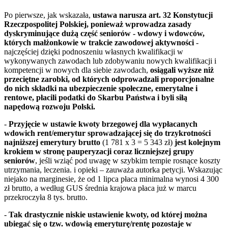
Po pierwsze, jak wskazała,
ustawa narusza art. 32 Konstytucji
Rzeczpospolitej Polskiej, ponieważ wprowadza zasady
dyskryminujące dużą część seniorów - wdowy i wdowców,
których małżonkowie w trakcie zawodowej aktywności
-
najczęściej dzięki podnoszeniu własnych kwalifikacji w
wykonywanych zawodach lub zdobywaniu nowych kwalifikacji i
kompetencji w nowych dla siebie zawodach,
osiągali wyższe niż
przeciętne zarobki, od których odprowadzali proporcjonalne
do nich składki na ubezpieczenie społeczne, emerytalne i
rentowe, płacili podatki do Skarbu Państwa i byli siłą
napędową rozwoju Polski.
-
Przyjęcie w ustawie kwoty brzegowej dla wypłacanych
wdowich rent/emerytur sprowadzającej się do trzykrotności
najniższej emerytury brutto
(1 781 x 3 = 5 343 zł)
jest kolejnym
krokiem w stronę pauperyzacji coraz liczniejszej grupy
seniorów
, jeśli wziąć pod uwagę w szybkim tempie rosnące koszty
utrzymania, leczenia. i opieki – zauważa autorka petycji. Wskazując
niejako na marginesie, że od 1 lipca płaca minimalna wynosi 4 300
zł brutto, a według GUS średnia krajowa płaca już w marcu
przekroczyła 8 tys. brutto.
-
Tak drastycznie niskie ustawienie kwoty, od której można
ubiegać się o tzw. wdowią emeryturę/rentę pozostaje w