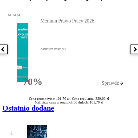
Przejdź do: Meritum Prawo Pracy 2026, Kazimierz Jaśkowski - otw
NOWOŚĆ
Meritum Prawo Pracy 2026
Kazimierz Jaśkowski
Poprzednia książka
N
70%
Sprawdź
Rabatu
Cena promocyjna: 101,70 zł |
Cena regularna: 339,00 zł
Najniższa cena w ostatnich 30 dniach: 101,70 zł
Ostatnio dodane