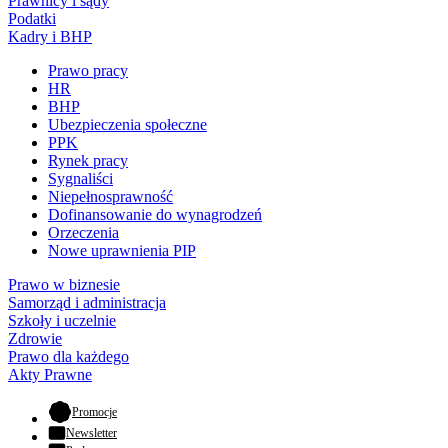
Prawnicy i sądy
Podatki
Kadry i BHP
Prawo pracy
HR
BHP
Ubezpieczenia społeczne
PPK
Rynek pracy
Sygnaliści
Niepełnosprawność
Dofinansowanie do wynagrodzeń
Orzeczenia
Nowe uprawnienia PIP
Prawo w biznesie
Samorząd i administracja
Szkoły i uczelnie
Zdrowie
Prawo dla każdego
Akty Prawne
- otwiera się w nowej karcie
Promocje
Newsletter