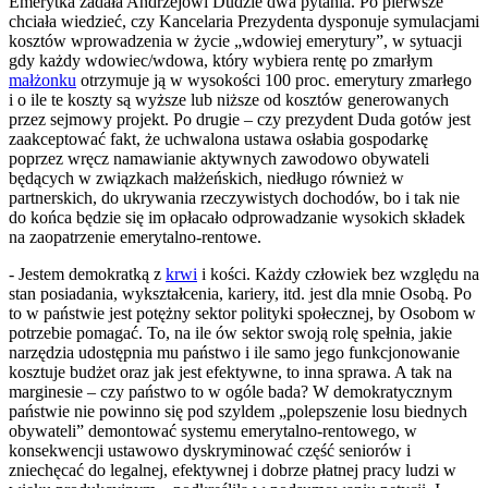
Emerytka zadała Andrzejowi Dudzie dwa pytania. Po pierwsze
chciała wiedzieć, czy Kancelaria Prezydenta dysponuje symulacjami
kosztów wprowadzenia w życie „wdowiej emerytury”, w sytuacji
gdy każdy wdowiec/wdowa, który wybiera rentę po zmarłym
małżonku
otrzymuje ją w wysokości 100 proc. emerytury zmarłego
i o ile te koszty są wyższe lub niższe od kosztów generowanych
przez sejmowy projekt. Po drugie – czy prezydent Duda gotów jest
zaakceptować fakt, że uchwalona ustawa osłabia gospodarkę
poprzez wręcz namawianie aktywnych zawodowo obywateli
będących w związkach małżeńskich, niedługo również w
partnerskich, do ukrywania rzeczywistych dochodów, bo i tak nie
do końca będzie się im opłacało odprowadzanie wysokich składek
na zaopatrzenie emerytalno-rentowe.
- Jestem demokratką z
krwi
i kości. Każdy człowiek bez względu na
stan posiadania, wykształcenia, kariery, itd. jest dla mnie Osobą. Po
to w państwie jest potężny sektor polityki społecznej, by Osobom w
potrzebie pomagać. To, na ile ów sektor swoją rolę spełnia, jakie
narzędzia udostępnia mu państwo i ile samo jego funkcjonowanie
kosztuje budżet oraz jak jest efektywne, to inna sprawa. A tak na
marginesie – czy państwo to w ogóle bada? W demokratycznym
państwie nie powinno się pod szyldem „polepszenie losu biednych
obywateli” demontować systemu emerytalno-rentowego, w
konsekwencji ustawowo dyskryminować część seniorów i
zniechęcać do legalnej, efektywnej i dobrze płatnej pracy ludzi w