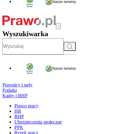
Nasze serwisy
Wyszukiwarka
Szukaj
Nasze serwisy
Prawnicy i sądy
Podatki
Kadry i BHP
Prawo pracy
HR
BHP
Ubezpieczenia społeczne
PPK
Rynek pracy