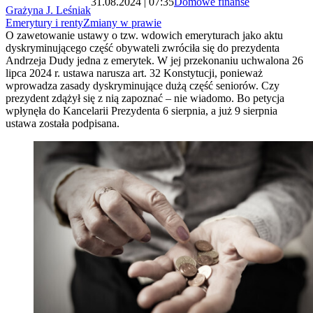
31.08.2024 | 07:35
Domowe finanse
Grażyna J. Leśniak
Emerytury i renty
Zmiany w prawie
O zawetowanie ustawy o tzw. wdowich emeryturach jako aktu
dyskryminującego część obywateli zwróciła się do prezydenta
Andrzeja Dudy jedna z emerytek. W jej przekonaniu uchwalona 26
lipca 2024 r. ustawa narusza art. 32 Konstytucji, ponieważ
wprowadza zasady dyskryminujące dużą część seniorów. Czy
prezydent zdążył się z nią zapoznać – nie wiadomo. Bo petycja
wpłynęła do Kancelarii Prezydenta 6 sierpnia, a już 9 sierpnia
ustawa została podpisana.