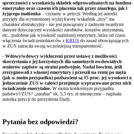
sprzeczności z wysokością składek odprowadzanych na fundusz
emerytalny oraz czasem ich płacenia tak przez zmarłego, jak i
żyjącego małżonka
– czytamy w petycji. Według jej autorki
przyjęty dla wymienionej wyżej kwoty wskaźnik „trzy” ma
charakter abstrakcyjny - nie jest powiązany z żadnymi twardymi
danymi dotyczącymi wysokości zarobków, kosztów utrzymania,
etc., podobnie jak wysokość najniższej emerytury, która od czasu
włączenia świadczeniobiorców z
KRUS
do zasad obowiązujących
w ZUS zatraciła swoją wcześniejszą transparentność.
-
Wdowy/wdowcy wykluczeni przez ustawę z możliwości
skorzystania z jej korzystnych dla samotnych owdowiałych
seniorów zapisów są stratni podwójnie, Nadal bowiem, jeśli
zrezygnowali z własnej emerytury i przeszli na rentę po mężu
(jak w moim przypadku) pozbawieni są 15 proc. jej wysokości a
jednocześnie ZUS w całości przejmuje wypracowane przez nich
świadczenie emerytalne.
W moim konkretnym przypadku
państwo?/ZUS? „zarabia” ok. 5,5 tys. zł miesięcznie – napisała
autorka petycji do prezydenta Dudy.
Pytania bez odpowiedzi?