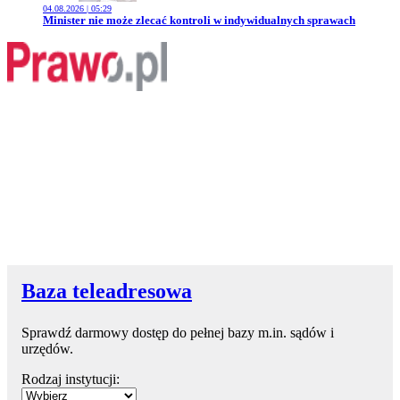
04.08.2026 | 05:29
Przejdź do artykułu:
Minister nie może zlecać kontroli w indywidualnych sprawach
Baza teleadresowa
Sprawdź darmowy dostęp do pełnej bazy m.in. sądów i
urzędów.
Rodzaj instytucji: