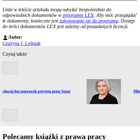
--------------------------------------------------------
Linki w tekście artykułu mogą odsyłać bezpośrednio do
odpowiednich dokumentów w
programie LEX
. Aby móc przeglądać
te dokumenty, konieczne jest
zalogowanie się do programu
. Dostęp
do treści dokumentów LEX jest zależny od posiadanych licencji.
Autor:
Grażyna J. Leśniak
Czytaj także
Poprzedni slide
ź do artykułu:
Prze
 wdowia bez poprawek przyjęta przez Senat
Min
Kolejny slide
Polecamy książki z prawa pracy