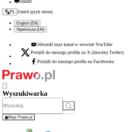
Podcasty
Zmień język - bieżący:
Zmień język strony
PL
English (EN)
Українська (UA)
Odwiedź nasz kanał w serwisie YouTube
Youtube - otwiera się w nowej karcie
Przejdź do naszego profilu na X (dawniej Twitter)
X - otwiera się w nowej karcie
Przejdź do naszego profilu na Facebooku
Facebook - otwiera się w nowej karcie
Wyszukiwarka
Szukaj
Moje Prawo.pl
- rejestracja i logowanie do serwisu