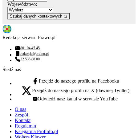
Województwo:
Szukaj danych kontaktowych
Redakcja serwisu Prawo.pl
801 04 45 45
Numer telefonu:
redakcja@prawo.pl
Adres email:
22 535 88 00
Numer telefonu:
Śledź nas
Przejdź do naszego profilu na Facebooku
facebook - otwiera się w nowej karcie
Przejdź do naszego profilu na X (dawniej Twitter)
x - otwiera się w nowej karcie
Odwiedź nasz kanał w serwisie YouTube
youtube - otwiera się w nowej karcie
O nas
Zespół
Kontakt
Regulamin
Księgarnia Profinfo.pl
Wolters Kluwer