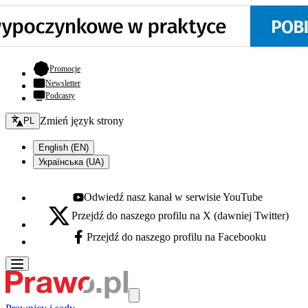
- otwiera się w nowej karcie
Promocje
Newsletter
Podcasty
Zmień język - bieżący:
Zmień język strony
PL
English (EN)
Українська (UA)
Odwiedź nasz kanał w serwisie YouTube
Youtube - otwiera się w nowej karcie
Przejdź do naszego profilu na X (dawniej Twitter)
X - otwiera się w nowej karcie
Przejdź do naszego profilu na Facebooku
Facebook - otwiera się w nowej karcie