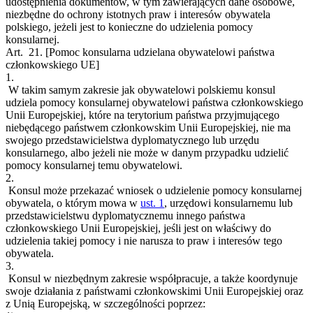
udostępnienia dokumentów, w tym zawierających dane osobowe,
niezbędne do ochrony istotnych praw i interesów obywatela
polskiego, jeżeli jest to konieczne do udzielenia pomocy
konsularnej.
Art. 21.
[Pomoc konsularna udzielana obywatelowi państwa
członkowskiego UE]
1.
W takim samym zakresie jak obywatelowi polskiemu konsul
udziela pomocy konsularnej obywatelowi państwa członkowskiego
Unii Europejskiej, które na terytorium państwa przyjmującego
niebędącego państwem członkowskim Unii Europejskiej, nie ma
swojego przedstawicielstwa dyplomatycznego lub urzędu
konsularnego, albo jeżeli nie może w danym przypadku udzielić
pomocy konsularnej temu obywatelowi.
2.
Konsul może przekazać wniosek o udzielenie pomocy konsularnej
obywatela, o którym mowa w
ust. 1
, urzędowi konsularnemu lub
przedstawicielstwu dyplomatycznemu innego państwa
członkowskiego Unii Europejskiej, jeśli jest on właściwy do
udzielenia takiej pomocy i nie narusza to praw i interesów tego
obywatela.
3.
Konsul w niezbędnym zakresie współpracuje, a także koordynuje
swoje działania z państwami członkowskimi Unii Europejskiej oraz
z Unią Europejską, w szczególności poprzez: