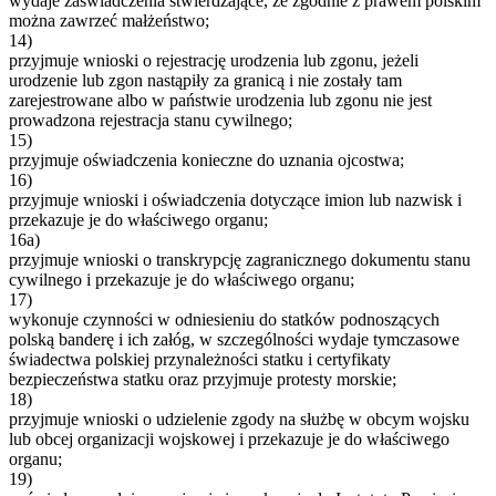
wydaje zaświadczenia stwierdzające, że zgodnie z prawem polskim
można zawrzeć małżeństwo;
14)
przyjmuje wnioski o rejestrację urodzenia lub zgonu, jeżeli
urodzenie lub zgon nastąpiły za granicą i nie zostały tam
zarejestrowane albo w państwie urodzenia lub zgonu nie jest
prowadzona rejestracja stanu cywilnego;
15)
przyjmuje oświadczenia konieczne do uznania ojcostwa;
16)
przyjmuje wnioski i oświadczenia dotyczące imion lub nazwisk i
przekazuje je do właściwego organu;
16a)
przyjmuje wnioski o transkrypcję zagranicznego dokumentu stanu
cywilnego i przekazuje je do właściwego organu;
17)
wykonuje czynności w odniesieniu do statków podnoszących
polską banderę i ich załóg, w szczególności wydaje tymczasowe
świadectwa polskiej przynależności statku i certyfikaty
bezpieczeństwa statku oraz przyjmuje protesty morskie;
18)
przyjmuje wnioski o udzielenie zgody na służbę w obcym wojsku
lub obcej organizacji wojskowej i przekazuje je do właściwego
organu;
19)