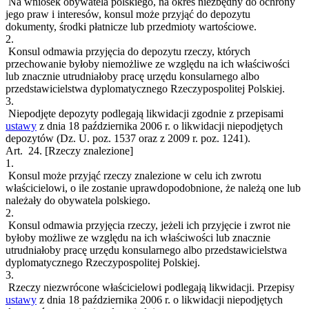
Na wniosek obywatela polskiego, na okres niezbędny do ochrony
jego praw i interesów, konsul może przyjąć do depozytu
dokumenty, środki płatnicze lub przedmioty wartościowe.
2.
Konsul odmawia przyjęcia do depozytu rzeczy, których
przechowanie byłoby niemożliwe ze względu na ich właściwości
lub znacznie utrudniałoby pracę urzędu konsularnego albo
przedstawicielstwa dyplomatycznego Rzeczypospolitej Polskiej.
3.
Niepodjęte depozyty podlegają likwidacji zgodnie z przepisami
ustawy
z dnia 18 października 2006 r. o likwidacji niepodjętych
depozytów (Dz. U. poz. 1537 oraz z 2009 r. poz. 1241).
Art. 24.
[Rzeczy znalezione]
1.
Konsul może przyjąć rzeczy znalezione w celu ich zwrotu
właścicielowi, o ile zostanie uprawdopodobnione, że należą one lub
należały do obywatela polskiego.
2.
Konsul odmawia przyjęcia rzeczy, jeżeli ich przyjęcie i zwrot nie
byłoby możliwe ze względu na ich właściwości lub znacznie
utrudniałoby pracę urzędu konsularnego albo przedstawicielstwa
dyplomatycznego Rzeczypospolitej Polskiej.
3.
Rzeczy niezwrócone właścicielowi podlegają likwidacji. Przepisy
ustawy
z dnia 18 października 2006 r. o likwidacji niepodjętych