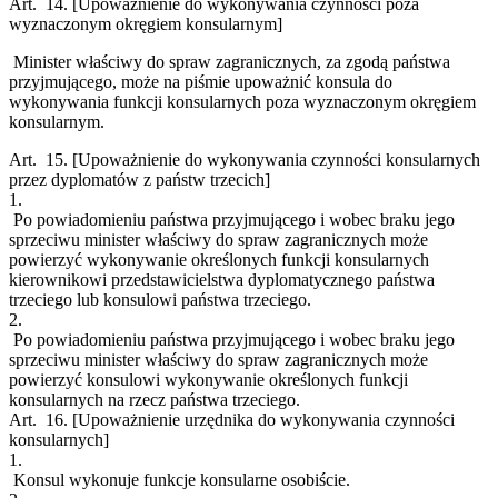
Art. 14.
[Upoważnienie do wykonywania czynności poza
wyznaczonym okręgiem konsularnym]
Minister właściwy do spraw zagranicznych, za zgodą państwa
przyjmującego, może na piśmie upoważnić konsula do
wykonywania funkcji konsularnych poza wyznaczonym okręgiem
konsularnym.
Art. 15.
[Upoważnienie do wykonywania czynności konsularnych
przez dyplomatów z państw trzecich]
1.
Po powiadomieniu państwa przyjmującego i wobec braku jego
sprzeciwu minister właściwy do spraw zagranicznych może
powierzyć wykonywanie określonych funkcji konsularnych
kierownikowi przedstawicielstwa dyplomatycznego państwa
trzeciego lub konsulowi państwa trzeciego.
2.
Po powiadomieniu państwa przyjmującego i wobec braku jego
sprzeciwu minister właściwy do spraw zagranicznych może
powierzyć konsulowi wykonywanie określonych funkcji
konsularnych na rzecz państwa trzeciego.
Art. 16.
[Upoważnienie urzędnika do wykonywania czynności
konsularnych]
1.
Konsul wykonuje funkcje konsularne osobiście.