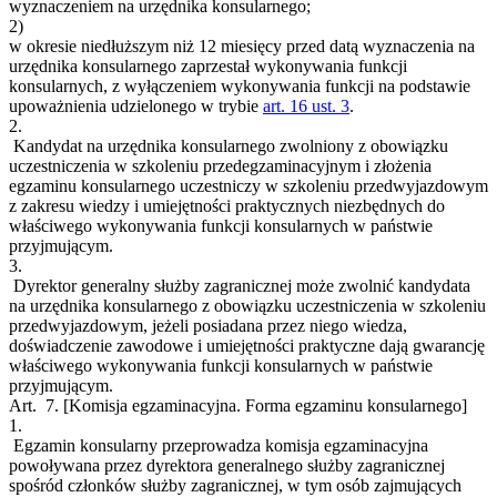
wyznaczeniem na urzędnika konsularnego;
2)
w okresie niedłuższym niż 12 miesięcy przed datą wyznaczenia na
urzędnika konsularnego zaprzestał wykonywania funkcji
konsularnych, z wyłączeniem wykonywania funkcji na podstawie
upoważnienia udzielonego w trybie
art. 16 ust. 3
.
2.
Kandydat na urzędnika konsularnego zwolniony z obowiązku
uczestniczenia w szkoleniu przedegzaminacyjnym i złożenia
egzaminu konsularnego uczestniczy w szkoleniu przedwyjazdowym
z zakresu wiedzy i umiejętności praktycznych niezbędnych do
właściwego wykonywania funkcji konsularnych w państwie
przyjmującym.
3.
Dyrektor generalny służby zagranicznej może zwolnić kandydata
na urzędnika konsularnego z obowiązku uczestniczenia w szkoleniu
przedwyjazdowym, jeżeli posiadana przez niego wiedza,
doświadczenie zawodowe i umiejętności praktyczne dają gwarancję
właściwego wykonywania funkcji konsularnych w państwie
przyjmującym.
Art. 7.
[Komisja egzaminacyjna. Forma egzaminu konsularnego]
1.
Egzamin konsularny przeprowadza komisja egzaminacyjna
powoływana przez dyrektora generalnego służby zagranicznej
spośród członków służby zagranicznej, w tym osób zajmujących