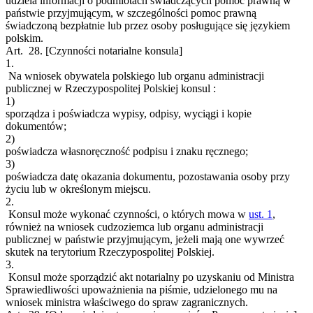
udziela informacji o podmiotach świadczących pomoc prawną w
państwie przyjmującym, w szczególności pomoc prawną
świadczoną bezpłatnie lub przez osoby posługujące się językiem
polskim.
Art. 28.
[Czynności notarialne konsula]
1.
Na wniosek obywatela polskiego lub organu administracji
publicznej w Rzeczypospolitej Polskiej konsul :
1)
sporządza i poświadcza wypisy, odpisy, wyciągi i kopie
dokumentów;
2)
poświadcza własnoręczność podpisu i znaku ręcznego;
3)
poświadcza datę okazania dokumentu, pozostawania osoby przy
życiu lub w określonym miejscu.
2.
Konsul może wykonać czynności, o których mowa w
ust. 1
,
również na wniosek cudzoziemca lub organu administracji
publicznej w państwie przyjmującym, jeżeli mają one wywrzeć
skutek na terytorium Rzeczypospolitej Polskiej.
3.
Konsul może sporządzić akt notarialny po uzyskaniu od Ministra
Sprawiedliwości upoważnienia na piśmie, udzielonego mu na
wniosek ministra właściwego do spraw zagranicznych.