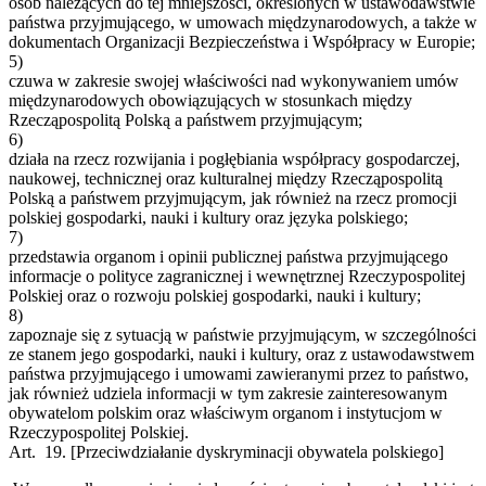
osób należących do tej mniejszości, określonych w ustawodawstwie
państwa przyjmującego, w umowach międzynarodowych, a także w
dokumentach Organizacji Bezpieczeństwa i Współpracy w Europie;
5)
czuwa w zakresie swojej właściwości nad wykonywaniem umów
międzynarodowych obowiązujących w stosunkach między
Rzecząpospolitą Polską a państwem przyjmującym;
6)
działa na rzecz rozwijania i pogłębiania współpracy gospodarczej,
naukowej, technicznej oraz kulturalnej między Rzecząpospolitą
Polską a państwem przyjmującym, jak również na rzecz promocji
polskiej gospodarki, nauki i kultury oraz języka polskiego;
7)
przedstawia organom i opinii publicznej państwa przyjmującego
informacje o polityce zagranicznej i wewnętrznej Rzeczypospolitej
Polskiej oraz o rozwoju polskiej gospodarki, nauki i kultury;
8)
zapoznaje się z sytuacją w państwie przyjmującym, w szczególności
ze stanem jego gospodarki, nauki i kultury, oraz z ustawodawstwem
państwa przyjmującego i umowami zawieranymi przez to państwo,
jak również udziela informacji w tym zakresie zainteresowanym
obywatelom polskim oraz właściwym organom i instytucjom w
Rzeczypospolitej Polskiej.
Art. 19.
[Przeciwdziałanie dyskryminacji obywatela polskiego]