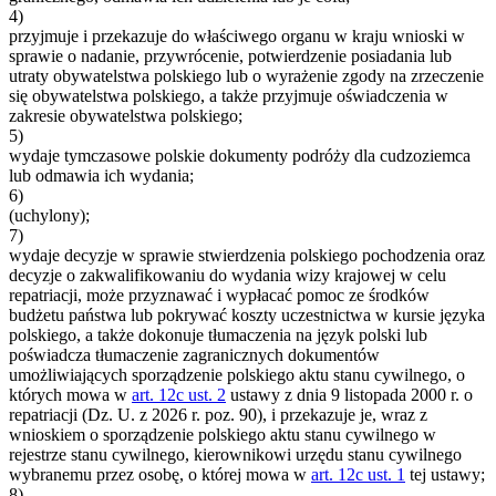
4)
przyjmuje i przekazuje do właściwego organu w kraju wnioski w
sprawie o nadanie, przywrócenie, potwierdzenie posiadania lub
utraty obywatelstwa polskiego lub o wyrażenie zgody na zrzeczenie
się obywatelstwa polskiego, a także przyjmuje oświadczenia w
zakresie obywatelstwa polskiego;
5)
wydaje tymczasowe polskie dokumenty podróży dla cudzoziemca
lub odmawia ich wydania;
6)
(uchylony);
7)
wydaje decyzje w sprawie stwierdzenia polskiego pochodzenia oraz
decyzje o zakwalifikowaniu do wydania wizy krajowej w celu
repatriacji, może przyznawać i wypłacać pomoc ze środków
budżetu państwa lub pokrywać koszty uczestnictwa w kursie języka
polskiego, a także dokonuje tłumaczenia na język polski lub
poświadcza tłumaczenie zagranicznych dokumentów
umożliwiających sporządzenie polskiego aktu stanu cywilnego, o
których mowa w
art. 12c ust. 2
ustawy z dnia 9 listopada 2000 r. o
repatriacji (Dz. U. z 2026 r. poz. 90), i przekazuje je, wraz z
wnioskiem o sporządzenie polskiego aktu stanu cywilnego w
rejestrze stanu cywilnego, kierownikowi urzędu stanu cywilnego
wybranemu przez osobę, o której mowa w
art. 12c ust. 1
tej ustawy;
8)