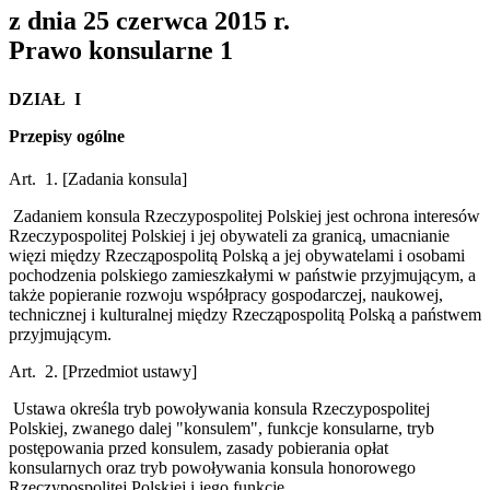
z dnia 25 czerwca 2015 r.
Prawo konsularne
1
DZIAŁ I
Przepisy ogólne
Art. 1.
[Zadania konsula]
Zadaniem konsula Rzeczypospolitej Polskiej jest ochrona interesów
Rzeczypospolitej Polskiej i jej obywateli za granicą, umacnianie
więzi między Rzecząpospolitą Polską a jej obywatelami i osobami
pochodzenia polskiego zamieszkałymi w państwie przyjmującym, a
także popieranie rozwoju współpracy gospodarczej, naukowej,
technicznej i kulturalnej między Rzecząpospolitą Polską a państwem
przyjmującym.
Art. 2.
[Przedmiot ustawy]
Ustawa określa tryb powoływania konsula Rzeczypospolitej
Polskiej, zwanego dalej "konsulem", funkcje konsularne, tryb
postępowania przed konsulem, zasady pobierania opłat
konsularnych oraz tryb powoływania konsula honorowego
Rzeczypospolitej Polskiej i jego funkcje.