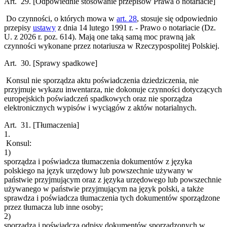
Art. 29.
[Odpowiednie stosowanie przepisów Prawa o notariacie]
Do czynności, o których mowa w
art. 28
, stosuje się odpowiednio
przepisy
ustawy
z dnia 14 lutego 1991 r. - Prawo o notariacie (Dz.
U. z 2026 r. poz. 614). Mają one taką samą moc prawną jak
czynności wykonane przez notariusza w Rzeczypospolitej Polskiej.
Art. 30.
[Sprawy spadkowe]
Konsul nie sporządza aktu poświadczenia dziedziczenia, nie
przyjmuje wykazu inwentarza, nie dokonuje czynności dotyczących
europejskich poświadczeń spadkowych oraz nie sporządza
elektronicznych wypisów i wyciągów z aktów notarialnych.
Art. 31.
[Tłumaczenia]
1.
Konsul:
1)
sporządza i poświadcza tłumaczenia dokumentów z języka
polskiego na język urzędowy lub powszechnie używany w
państwie przyjmującym oraz z języka urzędowego lub powszechnie
używanego w państwie przyjmującym na język polski, a także
sprawdza i poświadcza tłumaczenia tych dokumentów sporządzone
przez tłumacza lub inne osoby;
2)
sporządza i poświadcza odpisy dokumentów sporządzonych w