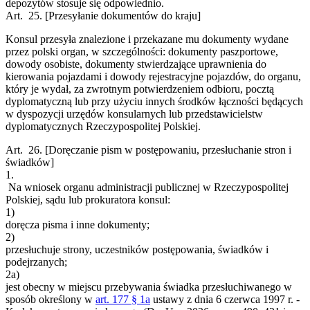
depozytów stosuje się odpowiednio.
Art. 25.
[Przesyłanie dokumentów do kraju]
Konsul przesyła znalezione i przekazane mu dokumenty wydane
przez polski organ, w szczególności: dokumenty paszportowe,
dowody osobiste, dokumenty stwierdzające uprawnienia do
kierowania pojazdami i dowody rejestracyjne pojazdów, do organu,
który je wydał, za zwrotnym potwierdzeniem odbioru, pocztą
dyplomatyczną lub przy użyciu innych środków łączności będących
w dyspozycji urzędów konsularnych lub przedstawicielstw
dyplomatycznych Rzeczypospolitej Polskiej.
Art. 26.
[Doręczanie pism w postępowaniu, przesłuchanie stron i
świadków]
1.
Na wniosek organu administracji publicznej w Rzeczypospolitej
Polskiej, sądu lub prokuratora konsul:
1)
doręcza pisma i inne dokumenty;
2)
przesłuchuje strony, uczestników postępowania, świadków i
podejrzanych;
2a)
jest obecny w miejscu przebywania świadka przesłuchiwanego w
sposób określony w
art. 177 § 1a
ustawy z dnia 6 czerwca 1997 r. -