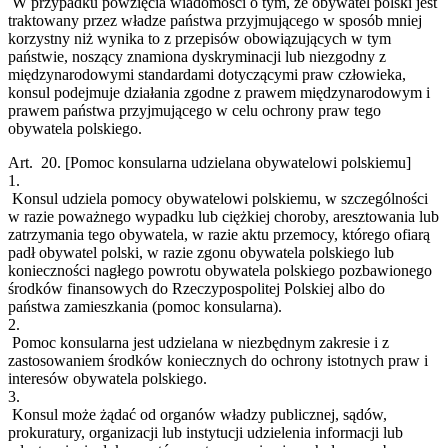
W przypadku powzięcia wiadomości o tym, że obywatel polski jest
traktowany przez władze państwa przyjmującego w sposób mniej
korzystny niż wynika to z przepisów obowiązujących w tym
państwie, noszący znamiona dyskryminacji lub niezgodny z
międzynarodowymi standardami dotyczącymi praw człowieka,
konsul podejmuje działania zgodne z prawem międzynarodowym i
prawem państwa przyjmującego w celu ochrony praw tego
obywatela polskiego.
Art. 20.
[Pomoc konsularna udzielana obywatelowi polskiemu]
1.
Konsul udziela pomocy obywatelowi polskiemu, w szczególności
w razie poważnego wypadku lub ciężkiej choroby, aresztowania lub
zatrzymania tego obywatela, w razie aktu przemocy, którego ofiarą
padł obywatel polski, w razie zgonu obywatela polskiego lub
konieczności nagłego powrotu obywatela polskiego pozbawionego
środków finansowych do Rzeczypospolitej Polskiej albo do
państwa zamieszkania (pomoc konsularna).
2.
Pomoc konsularna jest udzielana w niezbędnym zakresie i z
zastosowaniem środków koniecznych do ochrony istotnych praw i
interesów obywatela polskiego.
3.
Konsul może żądać od organów władzy publicznej, sądów,
prokuratury, organizacji lub instytucji udzielenia informacji lub