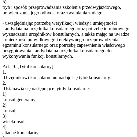
5)
tryb i sposób przeprowadzania szkolenia przedwyjazdowego,
potwierdzania jego odbycia oraz zwalniania z niego
- uwzględniając potrzebę weryfikacji wiedzy i umiejętności
kandydata na urzędnika konsularnego oraz potrzebę terminowego
wyznaczania urzędników konsularnych, a także mając na uwadze
konieczność prawidłowego i efektywnego przeprowadzenia
egzaminu konsularnego oraz potrzebę zapewnienia właściwego
przygotowania kandydata na urzędnika konsularnego do
wykonywania funkcji konsularnych.
Art. 9.
[Tytuł konsularny]
1.
Urzędnikowi konsularnemu nadaje się tytuł konsularny.
2.
Ustanawia się następujące tytuły konsularne:
1)
konsul generalny;
2)
konsul;
3)
wicekonsul;
4)
attaché konsularny.