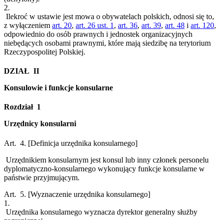
2.
Ilekroć w ustawie jest mowa o obywatelach polskich, odnosi się to,
z wyłączeniem
art. 20
,
art. 26 ust. 1
,
art. 36
,
art. 39
,
art. 48
i
art. 120
,
odpowiednio do osób prawnych i jednostek organizacyjnych
niebędących osobami prawnymi, które mają siedzibę na terytorium
Rzeczypospolitej Polskiej.
DZIAŁ II
Konsulowie i funkcje konsularne
Rozdział 1
Urzędnicy konsularni
Art. 4.
[Definicja urzędnika konsularnego]
Urzędnikiem konsularnym jest konsul lub inny członek personelu
dyplomatyczno-konsularnego wykonujący funkcje konsularne w
państwie przyjmującym.
Art. 5.
[Wyznaczenie urzędnika konsularnego]
1.
Urzędnika konsularnego wyznacza dyrektor generalny służby