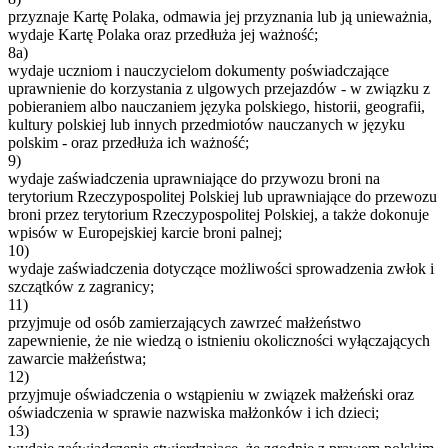
przyznaje Kartę Polaka, odmawia jej przyznania lub ją unieważnia,
wydaje Kartę Polaka oraz przedłuża jej ważność;
8a)
wydaje uczniom i nauczycielom dokumenty poświadczające
uprawnienie do korzystania z ulgowych przejazdów - w związku z
pobieraniem albo nauczaniem języka polskiego, historii, geografii,
kultury polskiej lub innych przedmiotów nauczanych w języku
polskim - oraz przedłuża ich ważność;
9)
wydaje zaświadczenia uprawniające do przywozu broni na
terytorium Rzeczypospolitej Polskiej lub uprawniające do przewozu
broni przez terytorium Rzeczypospolitej Polskiej, a także dokonuje
wpisów w Europejskiej karcie broni palnej;
10)
wydaje zaświadczenia dotyczące możliwości sprowadzenia zwłok i
szczątków z zagranicy;
11)
przyjmuje od osób zamierzających zawrzeć małżeństwo
zapewnienie, że nie wiedzą o istnieniu okoliczności wyłączających
zawarcie małżeństwa;
12)
przyjmuje oświadczenia o wstąpieniu w związek małżeński oraz
oświadczenia w sprawie nazwiska małżonków i ich dzieci;
13)