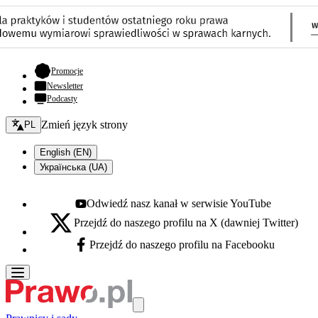
- otwiera się w nowej karcie
Promocje
Newsletter
Podcasty
Zmień język - bieżący:
Zmień język strony
PL
English (EN)
Українська (UA)
Odwiedź nasz kanał w serwisie YouTube
Youtube - otwiera się w nowej karcie
Przejdź do naszego profilu na X (dawniej Twitter)
X - otwiera się w nowej karcie
Przejdź do naszego profilu na Facebooku
Facebook - otwiera się w nowej karcie