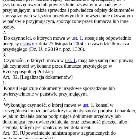
języku urzędowym lub powszechnie używanym w państwie
przyjmującym, a także sprawdza i poświadcza odpisy dokumentów
sporządzonych w języku urzędowym lub powszechnie używanym
w państwie przyjmującym, sporządzone przez tłumacza lub inne
osoby.
2.
Do czynności, o których mowa w
ust. 1
, stosuje się odpowiednio
przepisy
ustawy
z dnia 25 listopada 2004 r. o zawodzie tłumacza
przysięgłego (Dz. U. z 2019 r. poz. 1326).
3.
Czynności, o których mowa w
ust. 1
, mają taką samą moc prawną
jak czynności wykonane przez tłumacza przysięgłego w
Rzeczypospolitej Polskiej.
Art. 32.
[Legalizacja dokumentów]
1.
Konsul legalizuje dokumenty urzędowe sporządzone lub
uwierzytelnione w państwie przyjmującym.
2.
Wykonując czynność, o której mowa w
ust. 1
, konsul w
szczególności może poświadczyć autentyczność podpisu i charakter,
w jakim działała osoba podpisująca dokument urzędowy lub
dokonująca jego uwierzytelnienia, oraz tożsamość pieczęci albo
stempla, którym jest opatrzony ten dokument.
Art. 33.
[Upoważnienie ministra spraw zagranicznych do
wykonywania czynności]