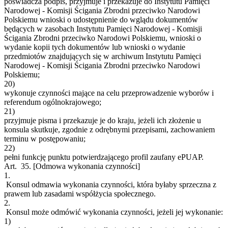
poświadcza podpis, przyjmuje i przekazuje do Instytutu Pamięci
Narodowej - Komisji Ścigania Zbrodni przeciwko Narodowi
Polskiemu wnioski o udostępnienie do wglądu dokumentów
będących w zasobach Instytutu Pamięci Narodowej - Komisji
Ścigania Zbrodni przeciwko Narodowi Polskiemu, wnioski o
wydanie kopii tych dokumentów lub wnioski o wydanie
przedmiotów znajdujących się w archiwum Instytutu Pamięci
Narodowej - Komisji Ścigania Zbrodni przeciwko Narodowi
Polskiemu;
20)
wykonuje czynności mające na celu przeprowadzenie wyborów i
referendum ogólnokrajowego;
21)
przyjmuje pisma i przekazuje je do kraju, jeżeli ich złożenie u
konsula skutkuje, zgodnie z odrębnymi przepisami, zachowaniem
terminu w postępowaniu;
22)
pełni funkcję punktu potwierdzającego profil zaufany ePUAP.
Art. 35.
[Odmowa wykonania czynności]
1.
Konsul odmawia wykonania czynności, która byłaby sprzeczna z
prawem lub zasadami współżycia społecznego.
2.
Konsul może odmówić wykonania czynności, jeżeli jej wykonanie:
1)