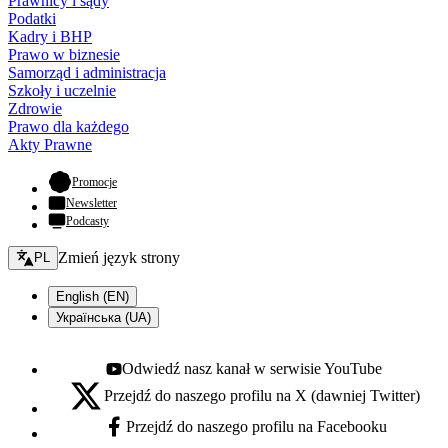
Prawnicy i sądy
Podatki
Kadry i BHP
Prawo w biznesie
Samorząd i administracja
Szkoły i uczelnie
Zdrowie
Prawo dla każdego
Akty Prawne
- otwiera się w nowej karcie
Promocje
Newsletter
Podcasty
Zmień język - bieżący:
Zmień język strony
PL
English (EN)
Українська (UA)
Odwiedź nasz kanał w serwisie YouTube
Youtube - otwiera się w nowej karcie
Przejdź do naszego profilu na X (dawniej Twitter)
X - otwiera się w nowej karcie
Przejdź do naszego profilu na Facebooku
Facebook - otwiera się w nowej karcie