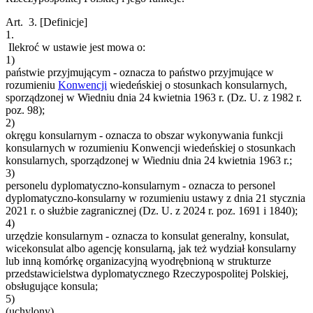
Art. 3.
[Definicje]
1.
Ilekroć w ustawie jest mowa o:
1)
państwie przyjmującym - oznacza to państwo przyjmujące w
rozumieniu
Konwencji
wiedeńskiej o stosunkach konsularnych,
sporządzonej w Wiedniu dnia 24 kwietnia 1963 r. (Dz. U. z 1982 r.
poz. 98);
2)
okręgu konsularnym - oznacza to obszar wykonywania funkcji
konsularnych w rozumieniu Konwencji wiedeńskiej o stosunkach
konsularnych, sporządzonej w Wiedniu dnia 24 kwietnia 1963 r.;
3)
personelu dyplomatyczno-konsularnym - oznacza to personel
dyplomatyczno-konsularny w rozumieniu ustawy z dnia 21 stycznia
2021 r. o służbie zagranicznej (Dz. U. z 2024 r. poz. 1691 i 1840);
4)
urzędzie konsularnym - oznacza to konsulat generalny, konsulat,
wicekonsulat albo agencję konsularną, jak też wydział konsularny
lub inną komórkę organizacyjną wyodrębnioną w strukturze
przedstawicielstwa dyplomatycznego Rzeczypospolitej Polskiej,
obsługujące konsula;
5)
(uchylony).