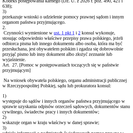
Kodeks postępowania karnego (Dz. U. z 2026 r. poz. 490, 421 i
638);
3)
przekazuje wnioski o udzielenie pomocy prawnej sądom i innym
organom państwa przyjmującego.
2.
Czynności wymienione w
ust. 1 pkt 1
i
2
konsul wykonuje,
stosując odpowiednio właściwe przepisy prawa polskiego, jeżeli
odbiorca pisma lub innego dokumentu albo osoba, która ma być
przesłuchana, jest obywatelem polskim i zgadza się dobrowolnie
przyjąć pismo lub inny dokument albo złożyć zeznanie lub
wyjaśnienie.
Art. 27.
[Pomoc w postępowaniach toczących się w państwie
przyjmującym]
Na wniosek obywatela polskiego, organu administracji publicznej
w Rzeczypospolitej Polskiej, sądu lub prokuratora konsul:
1)
występuje do sądów i innych organów państwa przyjmującego w
sprawie uzyskania odpisów orzeczeń sądowych, dokumentów stanu
cywilnego, świadectw pracy i innych dokumentów;
2)
wskazuje organ w kraju właściwy w danej sprawie;
3)