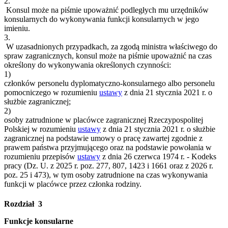
2.
Konsul może na piśmie upoważnić podległych mu urzędników
konsularnych do wykonywania funkcji konsularnych w jego
imieniu.
3.
W uzasadnionych przypadkach, za zgodą ministra właściwego do
spraw zagranicznych, konsul może na piśmie upoważnić na czas
określony do wykonywania określonych czynności:
1)
członków personelu dyplomatyczno-konsularnego albo personelu
pomocniczego w rozumieniu
ustawy
z dnia 21 stycznia 2021 r. o
służbie zagranicznej;
2)
osoby zatrudnione w placówce zagranicznej Rzeczypospolitej
Polskiej w rozumieniu
ustawy
z dnia 21 stycznia 2021 r. o służbie
zagranicznej na podstawie umowy o pracę zawartej zgodnie z
prawem państwa przyjmującego oraz na podstawie powołania w
rozumieniu przepisów
ustawy
z dnia 26 czerwca 1974 r. - Kodeks
pracy (Dz. U. z 2025 r. poz. 277, 807, 1423 i 1661 oraz z 2026 r.
poz. 25 i 473), w tym osoby zatrudnione na czas wykonywania
funkcji w placówce przez członka rodziny.
Rozdział 3
Funkcje konsularne