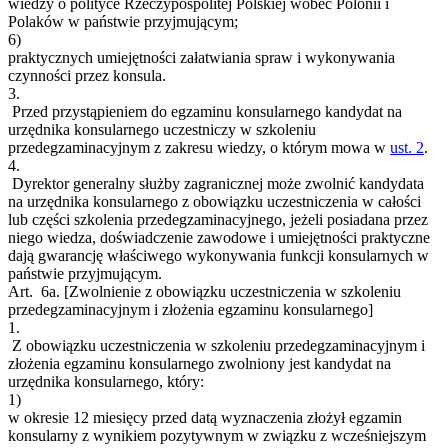
wiedzy o polityce Rzeczypospolitej Polskiej wobec Polonii i
Polaków w państwie przyjmującym;
6)
praktycznych umiejętności załatwiania spraw i wykonywania
czynności przez konsula.
3.
Przed przystąpieniem do egzaminu konsularnego kandydat na
urzędnika konsularnego uczestniczy w szkoleniu
przedegzaminacyjnym z zakresu wiedzy, o którym mowa w
ust. 2
.
4.
Dyrektor generalny służby zagranicznej może zwolnić kandydata
na urzędnika konsularnego z obowiązku uczestniczenia w całości
lub części szkolenia przedegzaminacyjnego, jeżeli posiadana przez
niego wiedza, doświadczenie zawodowe i umiejętności praktyczne
dają gwarancję właściwego wykonywania funkcji konsularnych w
państwie przyjmującym.
Art. 6a.
[Zwolnienie z obowiązku uczestniczenia w szkoleniu
przedegzaminacyjnym i złożenia egzaminu konsularnego]
1.
Z obowiązku uczestniczenia w szkoleniu przedegzaminacyjnym i
złożenia egzaminu konsularnego zwolniony jest kandydat na
urzędnika konsularnego, który:
1)
w okresie 12 miesięcy przed datą wyznaczenia złożył egzamin
konsularny z wynikiem pozytywnym w związku z wcześniejszym