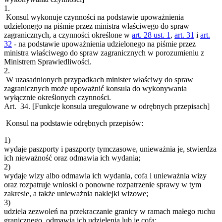
1.
Konsul wykonuje czynności na podstawie upoważnienia
udzielonego na piśmie przez ministra właściwego do spraw
zagranicznych, a czynności określone w
art. 28 ust. 1
,
art. 31
i
art.
32
- na podstawie upoważnienia udzielonego na piśmie przez
ministra właściwego do spraw zagranicznych w porozumieniu z
Ministrem Sprawiedliwości.
2.
W uzasadnionych przypadkach minister właściwy do spraw
zagranicznych może upoważnić konsula do wykonywania
wyłącznie określonych czynności.
Art. 34.
[Funkcje konsula uregulowane w odrębnych przepisach]
Konsul na podstawie odrębnych przepisów:
1)
wydaje paszporty i paszporty tymczasowe, unieważnia je, stwierdza
ich nieważność oraz odmawia ich wydania;
2)
wydaje wizy albo odmawia ich wydania, cofa i unieważnia wizy
oraz rozpatruje wnioski o ponowne rozpatrzenie sprawy w tym
zakresie, a także unieważnia naklejki wizowe;
3)
udziela zezwoleń na przekraczanie granicy w ramach małego ruchu
granicznego, odmawia ich udzielenia lub je cofa;