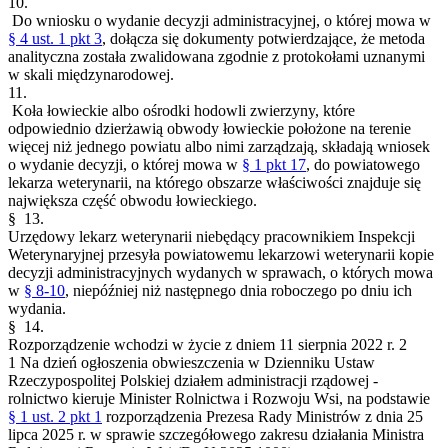
10.
Do wniosku o wydanie decyzji administracyjnej, o której mowa w
§ 4 ust. 1 pkt 3
, dołącza się dokumenty potwierdzające, że metoda
analityczna została zwalidowana zgodnie z protokołami uznanymi
w skali międzynarodowej.
11.
Koła łowieckie albo ośrodki hodowli zwierzyny, które
odpowiednio dzierżawią obwody łowieckie położone na terenie
więcej niż jednego powiatu albo nimi zarządzają, składają wniosek
o wydanie decyzji, o której mowa w
§ 1 pkt 17
, do powiatowego
lekarza weterynarii, na którego obszarze właściwości znajduje się
największa część obwodu łowieckiego.
§ 13.
Urzędowy lekarz weterynarii niebędący pracownikiem Inspekcji
Weterynaryjnej przesyła powiatowemu lekarzowi weterynarii kopie
decyzji administracyjnych wydanych w sprawach, o których mowa
w
§ 8-10
, niepóźniej niż następnego dnia roboczego po dniu ich
wydania.
§ 14.
Rozporządzenie wchodzi w życie z dniem 11 sierpnia 2022 r.
2
1
Na dzień ogłoszenia obwieszczenia w Dzienniku Ustaw
Rzeczypospolitej Polskiej działem administracji rządowej -
rolnictwo kieruje Minister Rolnictwa i Rozwoju Wsi, na podstawie
§ 1 ust. 2 pkt 1
rozporządzenia Prezesa Rady Ministrów z dnia 25
lipca 2025 r. w sprawie szczegółowego zakresu działania Ministra