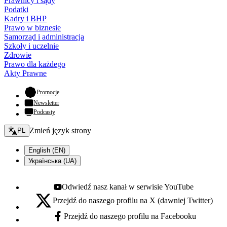
Prawnicy i sądy
Podatki
Kadry i BHP
Prawo w biznesie
Samorząd i administracja
Szkoły i uczelnie
Zdrowie
Prawo dla każdego
Akty Prawne
- otwiera się w nowej karcie
Promocje
Newsletter
Podcasty
Zmień język - bieżący:
Zmień język strony
PL
English (EN)
Українська (UA)
Odwiedź nasz kanał w serwisie YouTube
Youtube - otwiera się w nowej karcie
Przejdź do naszego profilu na X (dawniej Twitter)
X - otwiera się w nowej karcie
Przejdź do naszego profilu na Facebooku
Facebook - otwiera się w nowej karcie