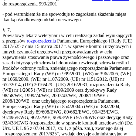
do rozporządzenia 999/2001
- pod warunkiem że nie spowoduje to zagrożenia skażenia mięsa
tkanką ośrodkowego układu nerwowego.
§ 7.
Powiatowy lekarz weterynarii w celu realizacji zadań wynikających
z przepisów
rozporządzenia
Parlamentu Europejskiego i Rady (UE)
2017/625 z dnia 15 marca 2017 r. w sprawie kontroli urzędowych i
innych czynności urzędowych przeprowadzanych w celu
zapewnienia stosowania prawa żywnościowego i paszowego oraz
zasad dotyczących zdrowia i dobrostanu zwierząt, zdrowia roślin i
środków ochrony roślin, zmieniającego rozporządzenia Parlamentu
Europejskiego i Rady (WE) nr 999/2001, (WE) nr 396/2005, (WE)
nr 1069/2009, (WE) nr 1107/2009, (UE) nr 1151/2012, (UE) nr
652/2014, (UE) 2016/429 i (UE) 2016/2031, rozporządzenia Rady
(WE) nr 1/2005 i (WE) nr 1099/2009 oraz dyrektywy Rady
98/58/WE, 1999/74/WE, 2007/43/WE, 2008/119/WE i
2008/120/WE, oraz uchylającego rozporządzenia Parlamentu
Europejskiego i Rady (WE) nr 854/2004 i (WE) nr 882/2004,
dyrektywy Rady 89/608/EWG, 89/662/EWG, 90/425/EWG,
91/496/EWG, 96/23/WE, 96/93/WE i 97/78/WE oraz decyzję Rady
92/438/EWG (rozporządzenie w sprawie kontroli urzędowych) (Dz.
Urz. UE L 95 z 07.04.2017, str. 1, z późn. zm.), zwanego dalej
"rozporządzeniem 2017/625", wydaje decyzje administracyjne w