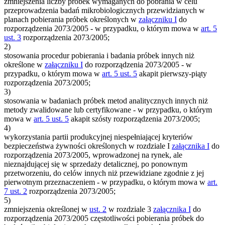
zmniejszenia liczby próbek wymaganych do pobrania w celu
przeprowadzenia badań mikrobiologicznych przewidzianych w
planach pobierania próbek określonych w
załączniku I
do
rozporządzenia 2073/2005 - w przypadku, o którym mowa w
art. 5
ust. 3
rozporządzenia 2073/2005;
2)
stosowania procedur pobierania i badania próbek innych niż
określone w
załączniku I
do rozporządzenia 2073/2005 - w
przypadku, o którym mowa w
art. 5 ust. 5
akapit pierwszy-piąty
rozporządzenia 2073/2005;
3)
stosowania w badaniach próbek metod analitycznych innych niż
metody zwalidowane lub certyfikowane - w przypadku, o którym
mowa w
art. 5 ust. 5
akapit szósty rozporządzenia 2073/2005;
4)
wykorzystania partii produkcyjnej niespełniającej kryteriów
bezpieczeństwa żywności określonych w rozdziale I
załącznika I
do
rozporządzenia 2073/2005, wprowadzonej na rynek, ale
nieznajdującej się w sprzedaży detalicznej, po ponownym
przetworzeniu, do celów innych niż przewidziane zgodnie z jej
pierwotnym przeznaczeniem - w przypadku, o którym mowa w
art.
7 ust. 2
rozporządzenia 2073/2005;
5)
zmniejszenia określonej w
ust. 2
w rozdziale 3
załącznika I
do
rozporządzenia 2073/2005 częstotliwości pobierania próbek do