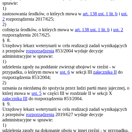
sprawie:
1)
zastosowania środków, o których mowa w
art. 138 ust. 1 lit. b
i
ust.
2
rozporządzenia 2017/625;
2)
cofnięcia środków, o których mowa w
art. 138 ust. 1 lit. b
i
ust. 2
rozporządzenia 2017/625.
§ 8.
Urzędowy lekarz weterynarii w celu realizacji zadań wynikających
z przepisów
rozporządzenia
853/2004 wydaje decyzje
administracyjne w sprawie:
1)
udzielenia zgody na poddanie zwierząt ubojowi w rzeźni - w
przypadku, o którym mowa w
ust. 6
w sekcji III
załącznika II
do
rozporządzenia 853/2004;
2)
uznania za niezdatną do spożycia przez ludzi partii masy jajecznej, o
której mowa w
ust. 5
w części III w rozdziale II w sekcji X
załącznika III
do rozporządzenia 853/2004.
§ 9.
Urzędowy lekarz weterynarii w celu realizacji zadań wynikających
z przepisów
rozporządzenia
2019/627 wydaje decyzje
administracyjne w sprawie:
1)
udzielenia zgody na dokonanie uboju w innej rzeźni - w przypadku,