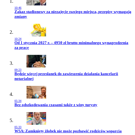
10:46
Przejdź do artykułu:
Zakaz stadionowy za niezajęcie swojego miejsca, przepisy wymagają
zmiany
10:24
Przejdź do artykułu:
Od 1 stycznia 2027 r. – 4950 zł brutto minimalnego wynagrodzenia
za pracę
09:23
Przejdź do artykułu:
Będzie więcej przesłanek do zawieszenia działania kancelarii
notarialnej
05:34
Przejdź do artykułu:
Bez odszkodowania czasami także z winy turysty
05:33
Przejdź do artykułu:
WSA: Zamknięty żłobek nie może pozbawić rodziców wsparcia