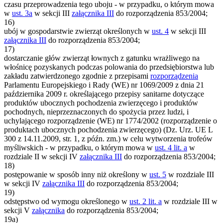
czasu przeprowadzenia tego uboju - w przypadku, o którym mowa
w
ust. 3a
w sekcji III
załącznika III
do rozporządzenia 853/2004;
16)
ubój w gospodarstwie zwierząt określonych w
ust. 4
w sekcji III
załącznika III
do rozporządzenia 853/2004;
17)
dostarczanie głów zwierząt łownych z gatunku wrażliwego na
włośnicę pozyskanych podczas polowania do przedsiębiorstwa lub
zakładu zatwierdzonego zgodnie z przepisami
rozporządzenia
Parlamentu Europejskiego i Rady (WE) nr 1069/2009 z dnia 21
października 2009 r. określającego przepisy sanitarne dotyczące
produktów ubocznych pochodzenia zwierzęcego i produktów
pochodnych, nieprzeznaczonych do spożycia przez ludzi, i
uchylającego rozporządzenie (WE) nr 1774/2002 (rozporządzenie o
produktach ubocznych pochodzenia zwierzęcego) (Dz. Urz. UE L
300 z 14.11.2009, str. 1, z późn. zm.) w celu wytworzenia trofeów
myśliwskich - w przypadku, o którym mowa w
ust. 4 lit. a
w
rozdziale II w sekcji IV
załącznika III
do rozporządzenia 853/2004;
18)
postępowanie w sposób inny niż określony w
ust. 5
w rozdziale III
w sekcji IV
załącznika III
do rozporządzenia 853/2004;
19)
odstępstwo od wymogu określonego w
ust. 2 lit. a
w rozdziale III w
sekcji V
załącznika
do rozporządzenia 853/2004;
19a)