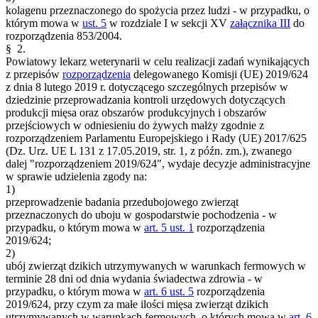
kolagenu przeznaczonego do spożycia przez ludzi - w przypadku, o
którym mowa w
ust. 5
w rozdziale I w sekcji XV
załącznika III
do
rozporządzenia 853/2004.
§ 2.
Powiatowy lekarz weterynarii w celu realizacji zadań wynikających
z przepisów
rozporządzenia
delegowanego Komisji (UE) 2019/624
z dnia 8 lutego 2019 r. dotyczącego szczególnych przepisów w
dziedzinie przeprowadzania kontroli urzędowych dotyczących
produkcji mięsa oraz obszarów produkcyjnych i obszarów
przejściowych w odniesieniu do żywych małży zgodnie z
rozporządzeniem Parlamentu Europejskiego i Rady (UE) 2017/625
(Dz. Urz. UE L 131 z 17.05.2019, str. 1, z późn. zm.), zwanego
dalej "rozporządzeniem 2019/624", wydaje decyzje administracyjne
w sprawie udzielenia zgody na:
1)
przeprowadzenie badania przedubojowego zwierząt
przeznaczonych do uboju w gospodarstwie pochodzenia - w
przypadku, o którym mowa w
art. 5 ust. 1
rozporządzenia
2019/624;
2)
ubój zwierząt dzikich utrzymywanych w warunkach fermowych w
terminie 28 dni od dnia wydania świadectwa zdrowia - w
przypadku, o którym mowa w
art. 6 ust. 5
rozporządzenia
2019/624, przy czym za małe ilości mięsa zwierząt dzikich
utrzymywanych w warunkach fermowych, o których mowa w
art. 6