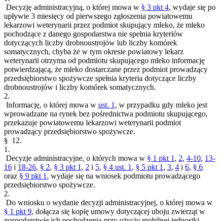
Decyzję administracyjną, o której mowa w
§ 3 pkt 4
, wydaje się po
upływie 3 miesięcy od pierwszego zgłoszenia powiatowemu
lekarzowi weterynarii przez podmiot skupujący mleko, że mleko
pochodzące z danego gospodarstwa nie spełnia kryteriów
dotyczących liczby drobnoustrojów lub liczby komórek
somatycznych, chyba że w tym okresie powiatowy lekarz
weterynarii otrzyma od podmiotu skupującego mleko informację
potwierdzającą, że mleko dostarczane przez podmiot prowadzący
przedsiębiorstwo spożywcze spełnia kryteria dotyczące liczby
drobnoustrojów i liczby komórek somatycznych.
2.
Informację, o której mowa w
ust. 1
, w przypadku gdy mleko jest
wprowadzane na rynek bez pośrednictwa podmiotu skupującego,
przekazuje powiatowemu lekarzowi weterynarii podmiot
prowadzący przedsiębiorstwo spożywcze.
§ 12.
1.
Decyzje administracyjne, o których mowa w
§ 1 pkt 1
,
2
,
4-10
,
13-
16
i
18-26
,
§ 2
,
§ 3 pkt 1
,
2
i
5
,
§ 4 ust. 1
,
§ 5 pkt 1
,
3
,
4
i
6
,
§ 6
oraz
§ 9 pkt 1
, wydaje się na wniosek podmiotu prowadzącego
przedsiębiorstwo spożywcze.
2.
Do wniosku o wydanie decyzji administracyjnej, o której mowa w
§ 1 pkt 9
, dołącza się kopię umowy dotyczącej uboju zwierząt w
gospodarstwie ich pochodzenia przy użyciu mobilnej jednostki