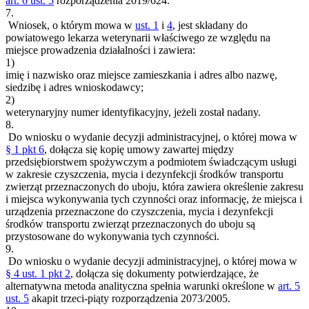
art. 6 ust. 5
rozporządzenia 2019/624.
7.
Wniosek, o którym mowa w
ust. 1
i
4
, jest składany do
powiatowego lekarza weterynarii właściwego ze względu na
miejsce prowadzenia działalności i zawiera:
1)
imię i nazwisko oraz miejsce zamieszkania i adres albo nazwę,
siedzibę i adres wnioskodawcy;
2)
weterynaryjny numer identyfikacyjny, jeżeli został nadany.
8.
Do wniosku o wydanie decyzji administracyjnej, o której mowa w
§ 1 pkt 6
, dołącza się kopię umowy zawartej między
przedsiębiorstwem spożywczym a podmiotem świadczącym usługi
w zakresie czyszczenia, mycia i dezynfekcji środków transportu
zwierząt przeznaczonych do uboju, która zawiera określenie zakresu
i miejsca wykonywania tych czynności oraz informację, że miejsca i
urządzenia przeznaczone do czyszczenia, mycia i dezynfekcji
środków transportu zwierząt przeznaczonych do uboju są
przystosowane do wykonywania tych czynności.
9.
Do wniosku o wydanie decyzji administracyjnej, o której mowa w
§ 4 ust. 1 pkt 2
, dołącza się dokumenty potwierdzające, że
alternatywna metoda analityczna spełnia warunki określone w
art. 5
ust. 5
akapit trzeci-piąty rozporządzenia 2073/2005.