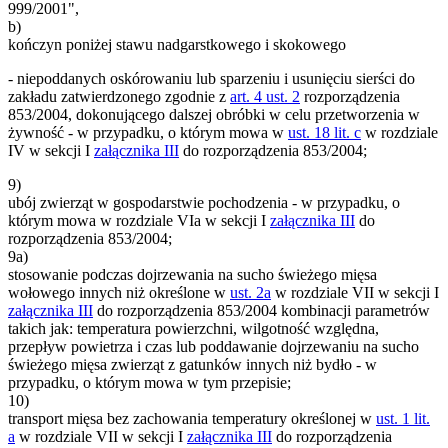
999/2001",
b)
kończyn poniżej stawu nadgarstkowego i skokowego
- niepoddanych oskórowaniu lub sparzeniu i usunięciu sierści do
zakładu zatwierdzonego zgodnie z
art. 4 ust. 2
rozporządzenia
853/2004, dokonującego dalszej obróbki w celu przetworzenia w
żywność - w przypadku, o którym mowa w
ust. 18 lit. c
w rozdziale
IV w sekcji I
załącznika III
do rozporządzenia 853/2004;
9)
ubój zwierząt w gospodarstwie pochodzenia - w przypadku, o
którym mowa w rozdziale VIa w sekcji I
załącznika III
do
rozporządzenia 853/2004;
9a)
stosowanie podczas dojrzewania na sucho świeżego mięsa
wołowego innych niż określone w
ust. 2a
w rozdziale VII w sekcji I
załącznika III
do rozporządzenia 853/2004 kombinacji parametrów
takich jak: temperatura powierzchni, wilgotność względna,
przepływ powietrza i czas lub poddawanie dojrzewaniu na sucho
świeżego mięsa zwierząt z gatunków innych niż bydło - w
przypadku, o którym mowa w tym przepisie;
10)
transport mięsa bez zachowania temperatury określonej w
ust. 1 lit.
a
w rozdziale VII w sekcji I
załącznika III
do rozporządzenia