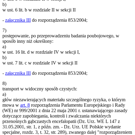
b)
w ust. 6 lit. b w rozdziale II w sekcji II
-
załącznika III
do rozporządzenia 853/2004;
7)
postępowanie, po przeprowadzeniu badania poubojowego, w
sposób inny niż określony:
a)
w ust. 16 lit. d w rozdziale IV w sekcji I,
b)
w ust. 7 lit. c w rozdziale IV w sekcji II
-
załącznika III
do rozporządzenia 853/2004;
8)
transport w widoczny sposób czystych:
a)
głów niezawierających materiału szczególnego ryzyka, o którym
mowa w
art. 8
rozporządzenia Parlamentu Europejskiego i Rady
(WE) nr 999/2001 z dnia 22 maja 2001 r. ustanawiającego zasady
dotyczące zapobiegania, kontroli i zwalczania niektórych
przenośnych gąbczastych encefalopatii (Dz. Urz. WE L 147 z
31.05.2001, str. 1, z późn. zm. - Dz. Urz. UE Polskie wydanie
specjalne, rozdz. 3, t. 32, str. 289), zwanego dalej "rozporządzeniem