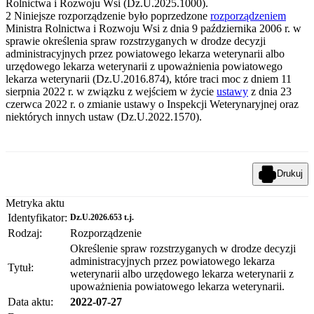
Rolnictwa i Rozwoju Wsi (Dz.U.2025.1000).
2
Niniejsze rozporządzenie było poprzedzone
rozporządzeniem
Ministra Rolnictwa i Rozwoju Wsi z dnia 9 października 2006 r. w
sprawie określenia spraw rozstrzyganych w drodze decyzji
administracyjnych przez powiatowego lekarza weterynarii albo
urzędowego lekarza weterynarii z upoważnienia powiatowego
lekarza weterynarii (Dz.U.2016.874), które traci moc z dniem 11
sierpnia 2022 r. w związku z wejściem w życie
ustawy
z dnia 23
czerwca 2022 r. o zmianie ustawy o Inspekcji Weterynaryjnej oraz
niektórych innych ustaw (Dz.U.2022.1570).
Drukuj
Metryka aktu
Identyfikator:
Dz.U.2026.653 t.j.
Rodzaj:
Rozporządzenie
Określenie spraw rozstrzyganych w drodze decyzji
administracyjnych przez powiatowego lekarza
Tytuł:
weterynarii albo urzędowego lekarza weterynarii z
upoważnienia powiatowego lekarza weterynarii.
Data aktu:
2022-07-27