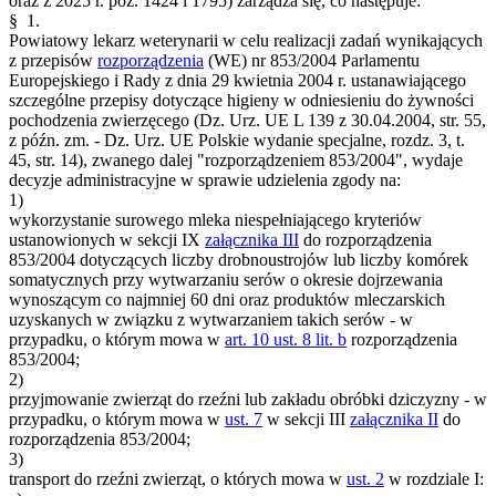
oraz z 2025 r. poz. 1424 i 1795) zarządza się, co następuje:
§ 1.
Powiatowy lekarz weterynarii w celu realizacji zadań wynikających
z przepisów
rozporządzenia
(WE) nr 853/2004 Parlamentu
Europejskiego i Rady z dnia 29 kwietnia 2004 r. ustanawiającego
szczególne przepisy dotyczące higieny w odniesieniu do żywności
pochodzenia zwierzęcego (Dz. Urz. UE L 139 z 30.04.2004, str. 55,
z późn. zm. - Dz. Urz. UE Polskie wydanie specjalne, rozdz. 3, t.
45, str. 14), zwanego dalej "rozporządzeniem 853/2004", wydaje
decyzje administracyjne w sprawie udzielenia zgody na:
1)
wykorzystanie surowego mleka niespełniającego kryteriów
ustanowionych w sekcji IX
załącznika III
do rozporządzenia
853/2004 dotyczących liczby drobnoustrojów lub liczby komórek
somatycznych przy wytwarzaniu serów o okresie dojrzewania
wynoszącym co najmniej 60 dni oraz produktów mleczarskich
uzyskanych w związku z wytwarzaniem takich serów - w
przypadku, o którym mowa w
art. 10 ust. 8 lit. b
rozporządzenia
853/2004;
2)
przyjmowanie zwierząt do rzeźni lub zakładu obróbki dziczyzny - w
przypadku, o którym mowa w
ust. 7
w sekcji III
załącznika II
do
rozporządzenia 853/2004;
3)
transport do rzeźni zwierząt, o których mowa w
ust. 2
w rozdziale I: