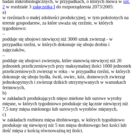
badań mikrobiologicznych, w przypadkach, o których mowa w
ust.
2
w rozdziale 3
załącznika I
do rozporządzenia 2073/2005:
a)
w rzeźniach o małej zdolności produkcyjnej, w tym położonych na
terenie gospodarstw, za które uważa się rzeźnie, w których
tygodniowo:
–
poddaje się ubojowi niewięcej niż 3000 sztuk zwierząt - w
przypadku rzeźni, w których dokonuje się uboju drobiu i
zajęczaków,
–
poddaje się ubojowi zwierzęta, które stanowią niewięcej niż 20
jednostek przeliczeniowych przy maksymalnej ilości 1000 jednostek
przeliczeniowych zwierząt w roku - w przypadku rzeźni, w których
dokonuje się uboju bydła, świń, owiec, kóz, domowych zwierząt
jednokopytnych i zwierząt dzikich utrzymywanych w warunkach
fermowych,
b)
w zakładach produkujących mięso mielone lub surowe wyroby
mięsne, w których tygodniowo produkuje się łącznie niewięcej niż
7,5 tony mięsa mielonego lub surowych wyrobów mięsnych,
c)
w zakładach rozbioru mięsa drobiowego, w których tygodniowo
produkuje się niewięcej niż 5 ton mięsa drobiowego bez kości lub
ilość mięsa z kością równoważną tej ilości.