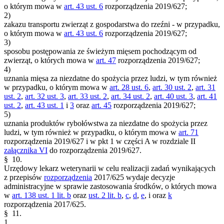
o którym mowa w
art. 43 ust. 6
rozporządzenia 2019/627;
2)
zakazu transportu zwierząt z gospodarstwa do rzeźni - w przypadku,
o którym mowa w
art. 43 ust. 6
rozporządzenia 2019/627;
3)
sposobu postępowania ze świeżym mięsem pochodzącym od
zwierząt, o których mowa w
art. 47
rozporządzenia 2019/627;
4)
uznania mięsa za niezdatne do spożycia przez ludzi, w tym również
w przypadku, o którym mowa w
art. 28 ust. 6
,
art. 30 ust. 2
,
art. 31
ust. 2
,
art. 32 ust. 3
,
art. 33 ust. 2
,
art. 34 ust. 2
,
art. 40 ust. 3
,
art. 41
ust. 2
,
art. 43 ust. 1
i
3
oraz
art. 45
rozporządzenia 2019/627;
5)
uznania produktów rybołówstwa za niezdatne do spożycia przez
ludzi, w tym również w przypadku, o którym mowa w
art. 71
rozporządzenia 2019/627 i w pkt 1 w części A w rozdziale II
załącznika VI
do rozporządzenia 2019/627.
§ 10.
Urzędowy lekarz weterynarii w celu realizacji zadań wynikających
z przepisów
rozporządzenia
2017/625 wydaje decyzje
administracyjne w sprawie zastosowania środków, o których mowa
w
art. 138 ust. 1 lit. b
oraz
ust. 2 lit. b
,
c
,
d
,
e
, i oraz
k
rozporządzenia 2017/625.
§ 11.
1.