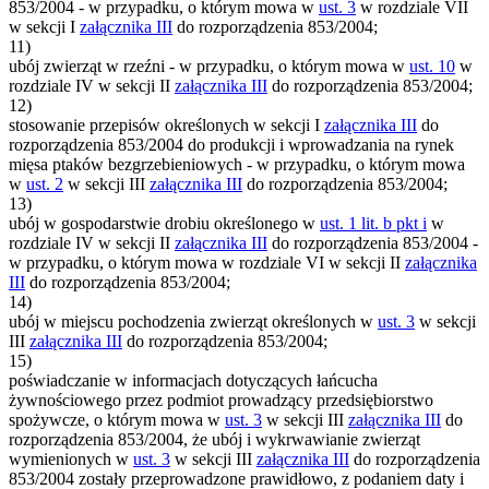
853/2004 - w przypadku, o którym mowa w
ust. 3
w rozdziale VII
w sekcji I
załącznika III
do rozporządzenia 853/2004;
11)
ubój zwierząt w rzeźni - w przypadku, o którym mowa w
ust. 10
w
rozdziale IV w sekcji II
załącznika III
do rozporządzenia 853/2004;
12)
stosowanie przepisów określonych w sekcji I
załącznika III
do
rozporządzenia 853/2004 do produkcji i wprowadzania na rynek
mięsa ptaków bezgrzebieniowych - w przypadku, o którym mowa
w
ust. 2
w sekcji III
załącznika III
do rozporządzenia 853/2004;
13)
ubój w gospodarstwie drobiu określonego w
ust. 1 lit. b pkt i
w
rozdziale IV w sekcji II
załącznika III
do rozporządzenia 853/2004 -
w przypadku, o którym mowa w rozdziale VI w sekcji II
załącznika
III
do rozporządzenia 853/2004;
14)
ubój w miejscu pochodzenia zwierząt określonych w
ust. 3
w sekcji
III
załącznika III
do rozporządzenia 853/2004;
15)
poświadczanie w informacjach dotyczących łańcucha
żywnościowego przez podmiot prowadzący przedsiębiorstwo
spożywcze, o którym mowa w
ust. 3
w sekcji III
załącznika III
do
rozporządzenia 853/2004, że ubój i wykrwawianie zwierząt
wymienionych w
ust. 3
w sekcji III
załącznika III
do rozporządzenia
853/2004 zostały przeprowadzone prawidłowo, z podaniem daty i