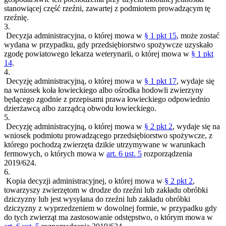
stanowiącej część rzeźni, zawartej z podmiotem prowadzącym tę
rzeźnię.
3.
Decyzja administracyjna, o której mowa w
§ 1 pkt 15
, może zostać
wydana w przypadku, gdy przedsiębiorstwo spożywcze uzyskało
zgodę powiatowego lekarza weterynarii, o której mowa w
§ 1 pkt
14
.
4.
Decyzję administracyjną, o której mowa w
§ 1 pkt 17
, wydaje się
na wniosek koła łowieckiego albo ośrodka hodowli zwierzyny
będącego zgodnie z przepisami prawa łowieckiego odpowiednio
dzierżawcą albo zarządcą obwodu łowieckiego.
5.
Decyzję administracyjną, o której mowa w
§ 2 pkt 2
, wydaje się na
wniosek podmiotu prowadzącego przedsiębiorstwo spożywcze, z
którego pochodzą zwierzęta dzikie utrzymywane w warunkach
fermowych, o których mowa w
art. 6 ust. 5
rozporządzenia
2019/624.
6.
Kopia decyzji administracyjnej, o której mowa w
§ 2 pkt 2
,
towarzyszy zwierzętom w drodze do rzeźni lub zakładu obróbki
dziczyzny lub jest wysyłana do rzeźni lub zakładu obróbki
dziczyzny z wyprzedzeniem w dowolnej formie, w przypadku gdy
do tych zwierząt ma zastosowanie odstępstwo, o którym mowa w