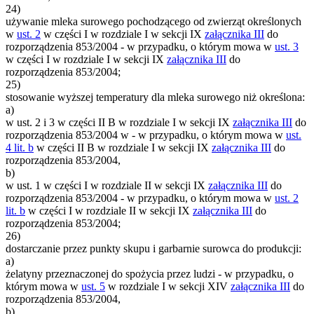
24)
używanie mleka surowego pochodzącego od zwierząt określonych
w
ust. 2
w części I w rozdziale I w sekcji IX
załącznika III
do
rozporządzenia 853/2004 - w przypadku, o którym mowa w
ust. 3
w części I w rozdziale I w sekcji IX
załącznika III
do
rozporządzenia 853/2004;
25)
stosowanie wyższej temperatury dla mleka surowego niż określona:
a)
w ust. 2 i 3 w części II B w rozdziale I w sekcji IX
załącznika III
do
rozporządzenia 853/2004 w - w przypadku, o którym mowa w
ust.
4 lit. b
w części II B w rozdziale I w sekcji IX
załącznika III
do
rozporządzenia 853/2004,
b)
w ust. 1 w części I w rozdziale II w sekcji IX
załącznika III
do
rozporządzenia 853/2004 - w przypadku, o którym mowa w
ust. 2
lit. b
w części I w rozdziale II w sekcji IX
załącznika III
do
rozporządzenia 853/2004;
26)
dostarczanie przez punkty skupu i garbarnie surowca do produkcji:
a)
żelatyny przeznaczonej do spożycia przez ludzi - w przypadku, o
którym mowa w
ust. 5
w rozdziale I w sekcji XIV
załącznika III
do
rozporządzenia 853/2004,
b)