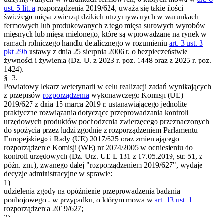
ust. 5 lit. a
rozporządzenia 2019/624, uważa się takie ilości
świeżego mięsa zwierząt dzikich utrzymywanych w warunkach
fermowych lub produkowanych z tego mięsa surowych wyrobów
mięsnych lub mięsa mielonego, które są wprowadzane na rynek w
ramach rolniczego handlu detalicznego w rozumieniu
art. 3 ust. 3
pkt 29b
ustawy z dnia 25 sierpnia 2006 r. o bezpieczeństwie
żywności i żywienia (Dz. U. z 2023 r. poz. 1448 oraz z 2025 r. poz.
1424).
§ 3.
Powiatowy lekarz weterynarii w celu realizacji zadań wynikających
z przepisów
rozporządzenia
wykonawczego Komisji (UE)
2019/627 z dnia 15 marca 2019 r. ustanawiającego jednolite
praktyczne rozwiązania dotyczące przeprowadzania kontroli
urzędowych produktów pochodzenia zwierzęcego przeznaczonych
do spożycia przez ludzi zgodnie z rozporządzeniem Parlamentu
Europejskiego i Rady (UE) 2017/625 oraz zmieniającego
rozporządzenie Komisji (WE) nr 2074/2005 w odniesieniu do
kontroli urzędowych (Dz. Urz. UE L 131 z 17.05.2019, str. 51, z
późn. zm.), zwanego dalej "rozporządzeniem 2019/627", wydaje
decyzje administracyjne w sprawie:
1)
udzielenia zgody na opóźnienie przeprowadzenia badania
poubojowego - w przypadku, o którym mowa w
art. 13 ust. 1
rozporządzenia 2019/627;