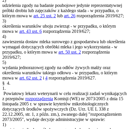
2)
udzielenia zgody na badanie poubojowe jedynie reprezentatywnej
próbki drobiu lub zajęczaków z każdego stada - w przypadku, o
którym mowa w
art. 25 ust. 2
lub
art. 26
rozporządzenia 2019/627;
3)
określenia warunków uboju zwierząt - w przypadku, o którym
mowa w
art. 43 ust. 6
rozporządzenia 2019/627;
4)
zawieszenia dostaw mleka surowego z gospodarstwa lub określenia
wymagań dotyczących obróbki mleka i jego wykorzystania - w
przypadku, o którym mowa w
art. 50 ust. 2
rozporządzenia
2019/627;
5)
wydania jednorazowej zgody na odłów żywych małży oraz
określenia warunków takiego odłowu - w przypadku, o którym
mowa w
art. 62 ust. 2
i
4
rozporządzenia 2019/627.
§ 4.
1.
Powiatowy lekarz weterynarii w celu realizacji zadań wynikających
z przepisów
rozporządzenia
Komisji (WE) nr 2073/2005 z dnia 15
listopada 2005 r. w sprawie kryteriów mikrobiologicznych
dotyczących środków spożywczych (Dz. Urz. UE L 338 z
22.12.2005, str. 1, z późn. zm.), zwanego dalej "rozporządzeniem
2073/2005", wydaje decyzje administracyjne w sprawie:
1)