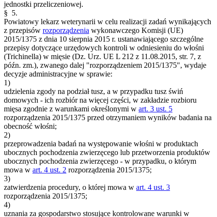
jednostki przeliczeniowej.
§ 5.
Powiatowy lekarz weterynarii w celu realizacji zadań wynikających
z przepisów
rozporządzenia
wykonawczego Komisji (UE)
2015/1375 z dnia 10 sierpnia 2015 r. ustanawiającego szczególne
przepisy dotyczące urzędowych kontroli w odniesieniu do włośni
(Trichinella) w mięsie (Dz. Urz. UE L 212 z 11.08.2015, str. 7, z
późn. zm.), zwanego dalej "rozporządzeniem 2015/1375", wydaje
decyzje administracyjne w sprawie:
1)
udzielenia zgody na podział tusz, a w przypadku tusz świń
domowych - ich rozbiór na więcej części, w zakładzie rozbioru
mięsa zgodnie z warunkami określonymi w
art. 3 ust. 5
rozporządzenia 2015/1375 przed otrzymaniem wyników badania na
obecność włośni;
2)
przeprowadzenia badań na występowanie włośni w produktach
ubocznych pochodzenia zwierzęcego lub przetworzenia produktów
ubocznych pochodzenia zwierzęcego - w przypadku, o którym
mowa w
art. 4 ust. 2
rozporządzenia 2015/1375;
3)
zatwierdzenia procedury, o której mowa w
art. 4 ust. 3
rozporządzenia 2015/1375;
4)
uznania za gospodarstwo stosujące kontrolowane warunki w