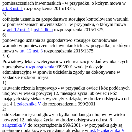
pomieszczeniach inwentarskich - w przypadku, o którym mowa w
art. 8 ust. 1
rozporządzenia 2015/1375;
5)
cofnięcia uznania za gospodarstwo stosujące kontrolowane warunki
w pomieszczeniach inwentarskich - w przypadku, o którym mowa
w
art. 12 ust. 1
i
ust. 2 lit. a
rozporządzenia 2015/1375;
6)
ponownego uznania za gospodarstwo stosujące kontrolowane
warunki w pomieszczeniach inwentarskich - w przypadku, o którym
mowa w
art. 12 ust. 3
rozporządzenia 2015/1375.
§ 6.
Powiatowy lekarz weterynarii w celu realizacji zadań wynikających
z przepisów
rozporządzenia
999/2001 wydaje decyzje
administracyjne w sprawie udzielania zgody na dokonywane w
zakładzie rozbioru mięsa:
1)
usuwanie rdzenia kręgowego - w przypadku owiec i kóz poddanych
ubojowi w wieku powyżej 12. miesiąca życia lub owiec i kóz
mających stały siekacz wyrżnięty z dziąsła, w drodze odstępstwa od
ust. 4.1
załącznika V
do rozporządzenia 999/2001,
2)
oddzielanie mięsa od głowy u bydła poddanego ubojowi w wieku
powyżej 12. miesiąca życia, w drodze odstępstwa od ust. 8
załącznika V
do rozporządzenia 999/2001 - w przypadku gdy są
spełnione dodatkowe wymagania określone w
ust. 9
załącznika V