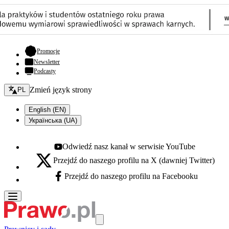
- otwiera się w nowej karcie
Promocje
Newsletter
Podcasty
Zmień język - bieżący:
Zmień język strony
PL
English (EN)
Українська (UA)
Odwiedź nasz kanał w serwisie YouTube
Youtube - otwiera się w nowej karcie
Przejdź do naszego profilu na X (dawniej Twitter)
X - otwiera się w nowej karcie
Przejdź do naszego profilu na Facebooku
Facebook - otwiera się w nowej karcie