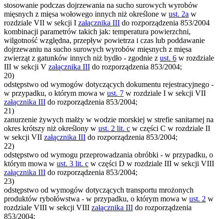
stosowanie podczas dojrzewania na sucho surowych wyrobów
mięsnych z mięsa wołowego innych niż określone w
ust. 2a
w
rozdziale VII w sekcji I
załącznika III
do rozporządzenia 853/2004
kombinacji parametrów takich jak: temperatura powierzchni,
wilgotność względna, przepływ powietrza i czas lub poddawanie
dojrzewaniu na sucho surowych wyrobów mięsnych z mięsa
zwierząt z gatunków innych niż bydło - zgodnie z
ust. 6
w rozdziale
III w sekcji V
załącznika III
do rozporządzenia 853/2004;
20)
odstępstwo od wymogów dotyczących dokumentu rejestracyjnego -
w przypadku, o którym mowa w
ust. 7
w rozdziale I w sekcji VII
załącznika III
do rozporządzenia 853/2004;
21)
zanurzenie żywych małży w wodzie morskiej w strefie sanitarnej na
okres krótszy niż określony w
ust. 2 lit. c
w części C w rozdziale II
w sekcji VII
załącznika III
do rozporządzenia 853/2004;
22)
odstępstwo od wymogu przeprowadzania obróbki - w przypadku, o
którym mowa w
ust. 3 lit. c
w części D w rozdziale III w sekcji VIII
załącznika III
do rozporządzenia 853/2004;
23)
odstępstwo od wymogów dotyczących transportu mrożonych
produktów rybołówstwa - w przypadku, o którym mowa w
ust. 2
w
rozdziale VIII w sekcji VIII
załącznika III
do rozporządzenia
853/2004;