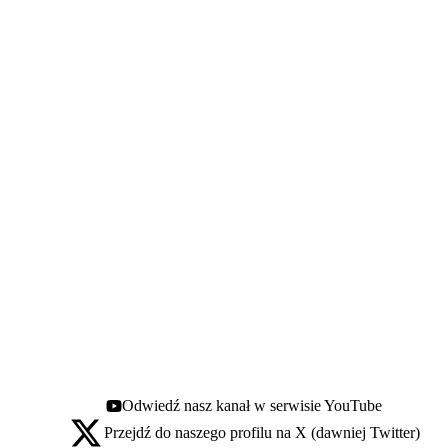
Odwiedź nasz kanał w serwisie YouTube
Youtube - otwiera się w nowej karcie
Przejdź do naszego profilu na X (dawniej Twitter)
X - otwiera się w nowej karcie