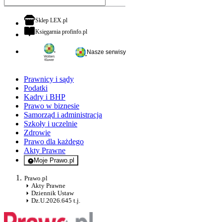
otwiera się w nowej karcie
Sklep LEX.pl
otwiera się w nowej karcie
Księgarnia profinfo.pl
Nasze serwisy
Prawnicy i sądy
Podatki
Kadry i BHP
Prawo w biznesie
Samorząd i administracja
Szkoły i uczelnie
Zdrowie
Prawo dla każdego
Akty Prawne
Moje Prawo.pl
- rejestracja i logowanie do serwisu
Prawo.pl
Akty Prawne
Dziennik Ustaw
Dz.U.2026.645 t.j.