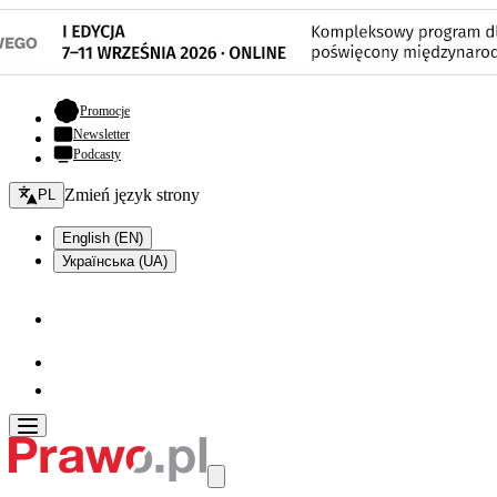
- otwiera się w nowej karcie
Promocje
Newsletter
Podcasty
Zmień język - bieżący:
Zmień język strony
PL
English (EN)
Українська (UA)