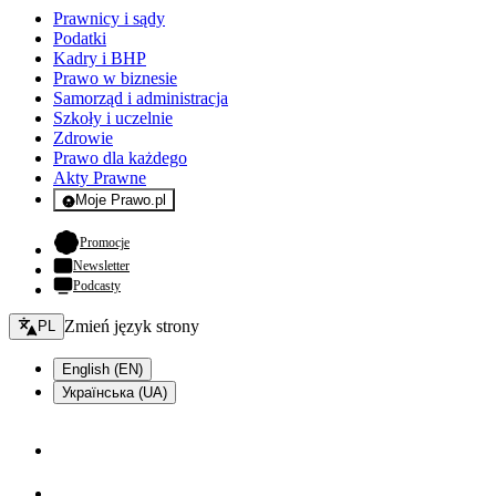
Prawnicy i sądy
Podatki
Kadry i BHP
Prawo w biznesie
Samorząd i administracja
Szkoły i uczelnie
Zdrowie
Prawo dla każdego
Akty Prawne
Moje Prawo.pl
- rejestracja i logowanie do serwisu
- otwiera się w nowej karcie
Promocje
Newsletter
Podcasty
Zmień język - bieżący:
Zmień język strony
PL
English (EN)
Українська (UA)