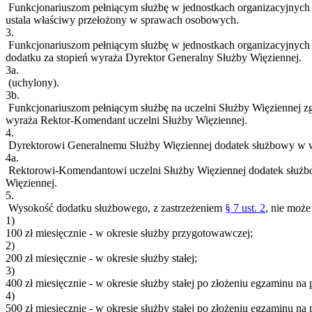
Funkcjonariuszom pełniącym służbę w jednostkach organizacyjnych
ustala właściwy przełożony w sprawach osobowych.
3.
Funkcjonariuszom pełniącym służbę w jednostkach organizacyjnych 
dodatku za stopień wyraża Dyrektor Generalny Służby Więziennej.
3a.
(uchylony).
3b.
Funkcjonariuszom pełniącym służbę na uczelni Służby Więziennej z
wyraża Rektor-Komendant uczelni Służby Więziennej.
4.
Dyrektorowi Generalnemu Służby Więziennej dodatek służbowy w wys
4a.
Rektorowi-Komendantowi uczelni Służby Więziennej dodatek służbow
Więziennej.
5.
Wysokość dodatku służbowego, z zastrzeżeniem
§ 7 ust. 2
, nie może
1)
100 zł miesięcznie - w okresie służby przygotowawczej;
2)
200 zł miesięcznie - w okresie służby stałej;
3)
400 zł miesięcznie - w okresie służby stałej po złożeniu egzaminu na 
4)
500 zł miesięcznie - w okresie służby stałej po złożeniu egzaminu na