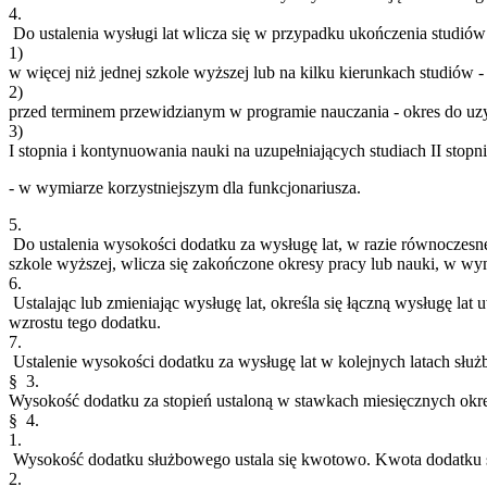
4.
Do ustalenia wysługi lat wlicza się w przypadku ukończenia studiów
1)
w więcej niż jednej szkole wyższej lub na kilku kierunkach studiów -
2)
przed terminem przewidzianym w programie nauczania - okres do uz
3)
I stopnia i kontynuowania nauki na uzupełniających studiach II stopni
- w wymiarze korzystniejszym dla funkcjonariusza.
5.
Do ustalenia wysokości dodatku za wysługę lat, w razie równoczes
szkole wyższej, wlicza się zakończone okresy pracy lub nauki, w wym
6.
Ustalając lub zmieniając wysługę lat, określa się łączną wysługę lat
wzrostu tego dodatku.
7.
Ustalenie wysokości dodatku za wysługę lat w kolejnych latach służb
§ 3.
Wysokość dodatku za stopień ustaloną w stawkach miesięcznych okre
§ 4.
1.
Wysokość dodatku służbowego ustala się kwotowo. Kwota dodatku s
2.