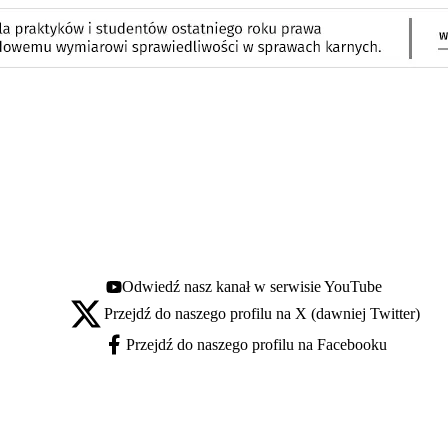
Odwiedź nasz kanał w serwisie YouTube
Youtube - otwiera się w nowej karcie
Przejdź do naszego profilu na X (dawniej Twitter)
X - otwiera się w nowej karcie
Przejdź do naszego profilu na Facebooku
Facebook - otwiera się w nowej karcie