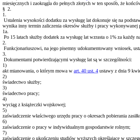
miesięcznych i zaokrągla do pełnych złotych w ten sposób, że końcó
§ 2.
1.
Ustalenia wysokości dodatku za wysługę lat dokonuje się na podsta
wynika inny termin zaliczenia okresów służby i pracy wykonywanej p
1a.
Po 15 latach służby dodatek za wysługę lat wzrasta o 1% za każdy n
2.
Funkcjonariuszowi, na jego pisemny udokumentowany wniosek, ustal
3.
Dokumentami potwierdzającymi wysługę lat są w szczególności:
1)
akt mianowania, o którym mowa w
art. 40 ust. 4
ustawy z dnia 9 kwie
2)
świadectwo służby;
3)
świadectwo pracy;
4)
wyciąg z książeczki wojskowej;
5)
zaświadczenie właściwego urzędu pracy o okresach pobierania zasiłk
6)
zaświadczenie o pracy w indywidualnym gospodarstwie rolnym;
7)
zaświadczenie o ukończeniu studiów wyższych określające w szczegól