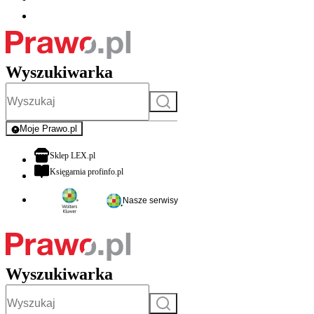
Wyszukiwarka
Szukaj
Moje Prawo.pl
- rejestracja i logowanie do serwisu
otwiera się w nowej karcie
Sklep LEX.pl
otwiera się w nowej karcie
Księgarnia profinfo.pl
Nasze serwisy
Wyszukiwarka
Szukaj