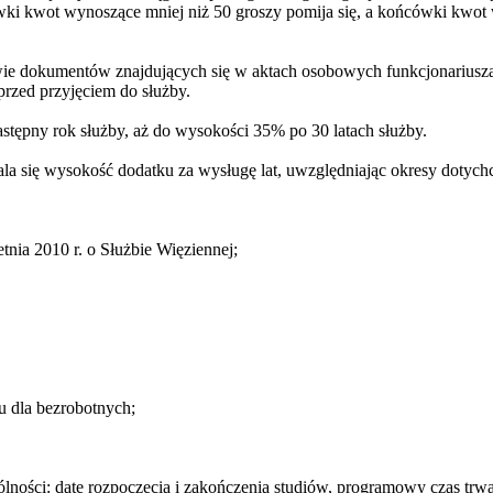
wki kwot wynoszące mniej niż 50 groszy pomija się, a końcówki kwot 
wie dokumentów znajdujących się w aktach osobowych funkcjonariusza,
rzed przyjęciem do służby.
astępny rok służby, aż do wysokości 35% po 30 latach służby.
a się wysokość dodatku za wysługę lat, uwzględniając okresy dotyc
tnia 2010 r. o Służbie Więziennej;
u dla bezrobotnych;
ności: datę rozpoczęcia i zakończenia studiów, programowy czas trwa