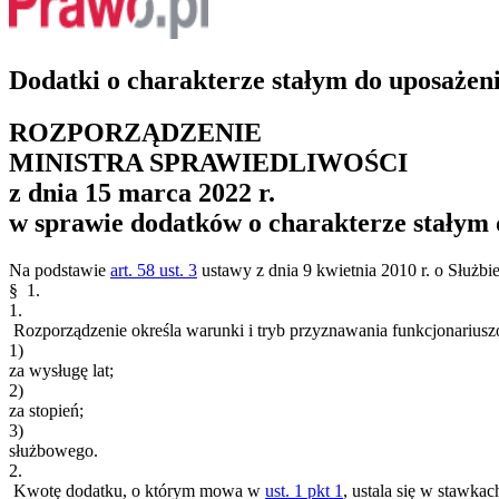
Dodatki o charakterze stałym do uposażen
ROZPORZĄDZENIE
MINISTRA SPRAWIEDLIWOŚCI
z dnia 15 marca 2022 r.
w sprawie dodatków o charakterze stałym 
Na podstawie
art. 58 ust. 3
ustawy z dnia 9 kwietnia 2010 r. o Służbie
§ 1.
1.
Rozporządzenie określa warunki i tryb przyznawania funkcjonariusz
1)
za wysługę lat;
2)
za stopień;
3)
służbowego.
2.
Kwotę dodatku, o którym mowa w
ust. 1 pkt 1
, ustala się w stawka