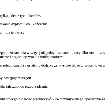
:
 tylko jeden z tych okresów,
yskania dyplomu ich ukończenia,
a - oba te okresy
nego pozostawania w więcej niż jednym stosunku pracy albo równocze
iarze korzystniejszym dla funkcjonariusza.
 uwzględnioną przy ustaleniu dodatku za wysługę lat, jego procentową w
y następuje z urzędu.
śla załącznik do rozporządzenia.
łużbowego nie może przekroczyć 60% otrzymywanego uposażenia zasad