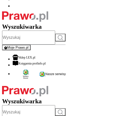
Wyszukiwarka
Szukaj
Moje Prawo.pl
- rejestracja i logowanie do serwisu
otwiera się w nowej karcie
Sklep LEX.pl
otwiera się w nowej karcie
Księgarnia profinfo.pl
Nasze serwisy
Wyszukiwarka
Szukaj