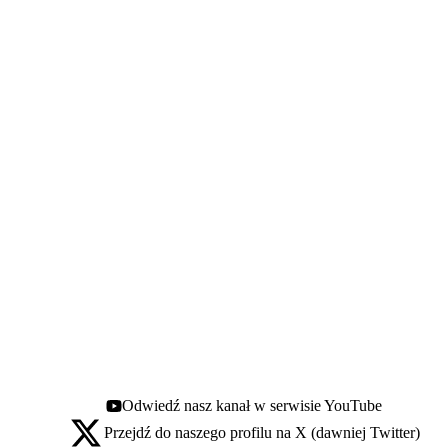
Odwiedź nasz kanał w serwisie YouTube
Youtube - otwiera się w nowej karcie
Przejdź do naszego profilu na X (dawniej Twitter)
X - otwiera się w nowej karcie