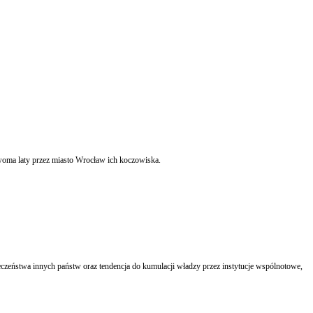
Europejski Trybunał Praw Człowieka zadał polskiemu rządowi pytania w sprawie skargi na Polskę 16 osób pochodzenia romskiego, obywateli Rumunii, związaną z wyburzeniem przed dwoma laty przez miasto Wrocław ich koczowiska.