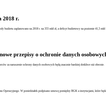
 2018 r.
hody budżetu zaplanowano na 2018 r. na 355 mld zł, a deficyt budżetowy na poziomie 41,5 m
a nowe przepisy o ochronie danych osobowyc
orców za naruszenie ochrony danych osobowych będą znacznie bardziej dotkliwe niż obecnie.
amu Operacyjnego. W poniedziałek podpisano umowę pomiędzy BGK a instytucjami, które będą