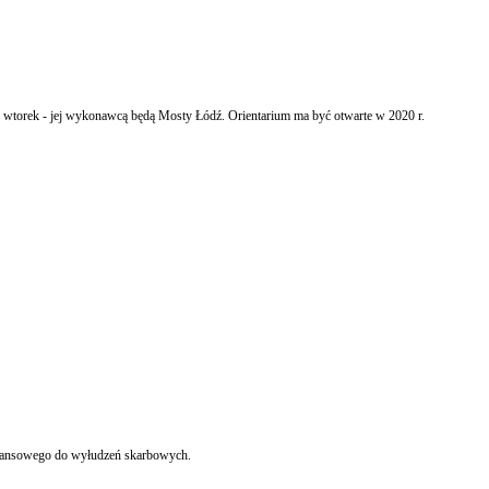
 wtorek - jej wykonawcą będą Mosty Łódź. Orientarium ma być otwarte w 2020 r.
Walka z wyłudzaniem podatku VAT to główny cel przyjętego we wtorek przez Radę Ministrów projektu nowelizacji niektórych ustaw w celu przeciwdziałania wykorzystywaniu sektora finansowego do wyłudzeń skarbowych.