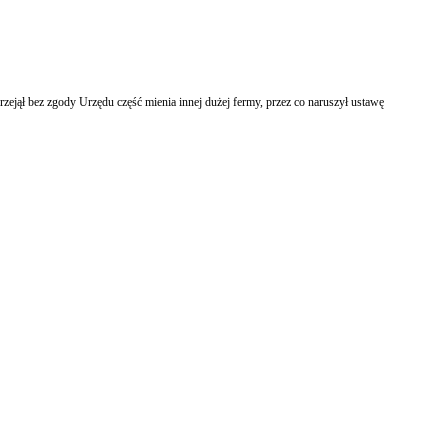
jął bez zgody Urzędu część mienia innej dużej fermy, przez co naruszył ustawę