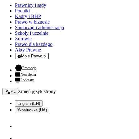
Prawnicy i sądy
Podatki
Kadry i BHP
Prawo w biznesie
Samorząd i administracja
Szkoły i uczelnie
Zdrowie
Prawo dla każdego
Akty Prawne
Moje Prawo.pl
- rejestracja i logowanie do serwisu
- otwiera się w nowej karcie
Promocje
Newsletter
Podcasty
Zmień język - bieżący:
Zmień język strony
PL
English (EN)
Українська (UA)