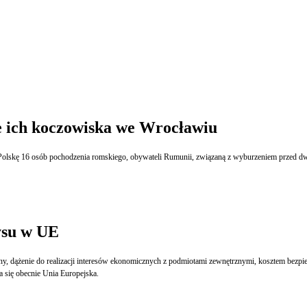
 ich koczowiska we Wrocławiu
ysu w UE
owemu to największe zdaniem Andrzeja Dudy problemy, z jakimi boryka się obecnie Unia Europejska.