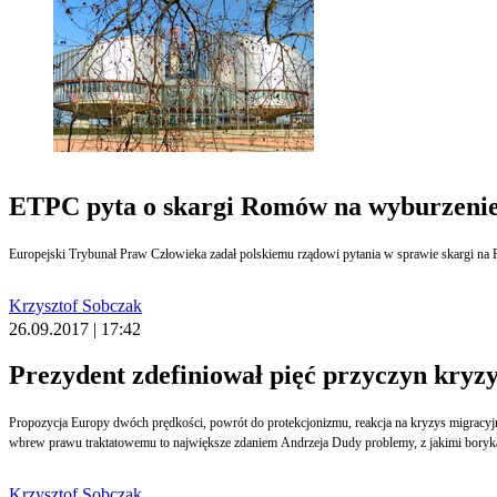
ETPC pyta o skargi Romów na wyburzenie
Krzysztof Sobczak
26.09.2017 | 17:42
Prezydent zdefiniował pięć przyczyn kryz
Propozycja Europy dwóch prędkości, powrót do protekcjonizmu, reakcja na kryzys migracyjny, dążenie do realizacji interesów ekonomicznych z podmiotami zewnętrznymi, kosztem bezpieczeństwa innych państw oraz tendencja do kumulacji władzy przez instytucje wspólnotowe,
wbrew prawu traktat
Krzysztof Sobczak