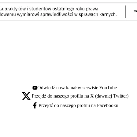
Odwiedź nasz kanał w serwisie YouTube
Youtube - otwiera się w nowej karcie
Przejdź do naszego profilu na X (dawniej Twitter)
X - otwiera się w nowej karcie
Przejdź do naszego profilu na Facebooku
Facebook - otwiera się w nowej karcie