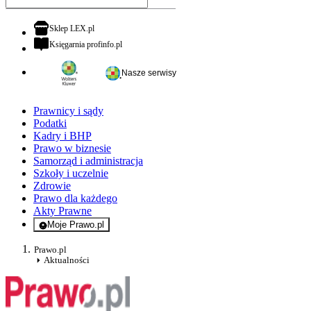
otwiera się w nowej karcie
Sklep LEX.pl
otwiera się w nowej karcie
Księgarnia profinfo.pl
Nasze serwisy
Prawnicy i sądy
Podatki
Kadry i BHP
Prawo w biznesie
Samorząd i administracja
Szkoły i uczelnie
Zdrowie
Prawo dla każdego
Akty Prawne
Moje Prawo.pl
- rejestracja i logowanie do serwisu
Prawo.pl
Aktualności