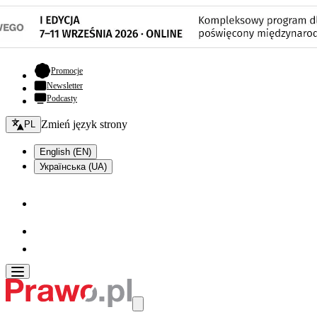
- otwiera się w nowej karcie
Promocje
Newsletter
Podcasty
Zmień język - bieżący:
Zmień język strony
PL
English (EN)
Українська (UA)