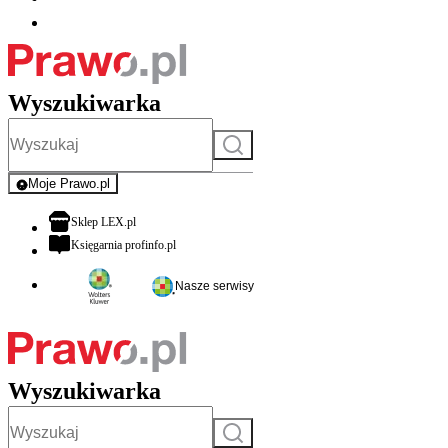
Wyszukiwarka
Szukaj
Moje Prawo.pl
- rejestracja i logowanie do serwisu
otwiera się w nowej karcie
Sklep LEX.pl
otwiera się w nowej karcie
Księgarnia profinfo.pl
Nasze serwisy
Wyszukiwarka
Szukaj