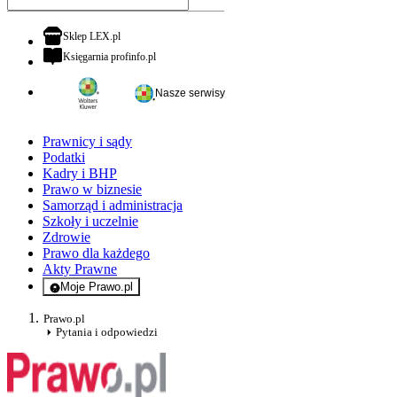
otwiera się w nowej karcie
Sklep LEX.pl
otwiera się w nowej karcie
Księgarnia profinfo.pl
Nasze serwisy
Prawnicy i sądy
Podatki
Kadry i BHP
Prawo w biznesie
Samorząd i administracja
Szkoły i uczelnie
Zdrowie
Prawo dla każdego
Akty Prawne
Moje Prawo.pl
- rejestracja i logowanie do serwisu
Prawo.pl
Pytania i odpowiedzi