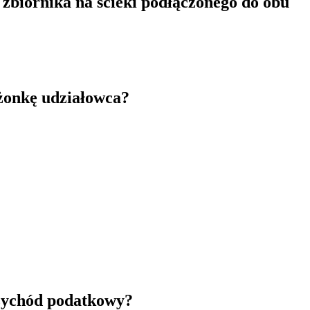
zbiornika na ścieki podłączonego do obu
łżonkę udziałowca?
rzychód podatkowy?