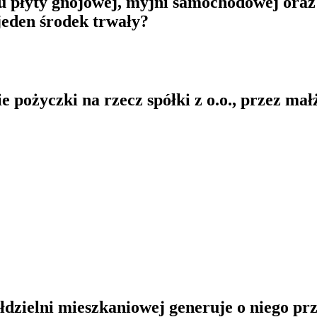
 płyty gnojowej, myjni samochodowej oraz 
jeden środek trwały?
 pożyczki na rzecz spółki z o.o., przez ma
ółdzielni mieszkaniowej generuje o niego p