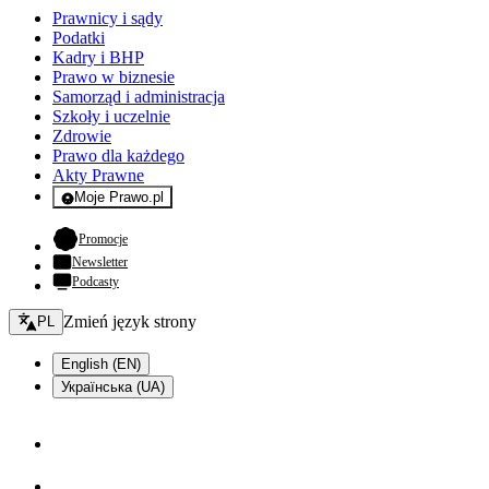
Prawnicy i sądy
Podatki
Kadry i BHP
Prawo w biznesie
Samorząd i administracja
Szkoły i uczelnie
Zdrowie
Prawo dla każdego
Akty Prawne
Moje Prawo.pl
- rejestracja i logowanie do serwisu
- otwiera się w nowej karcie
Promocje
Newsletter
Podcasty
Zmień język - bieżący:
Zmień język strony
PL
English (EN)
Українська (UA)