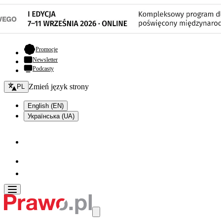
- otwiera się w nowej karcie
Promocje
Newsletter
Podcasty
Zmień język - bieżący:
Zmień język strony
PL
English (EN)
Українська (UA)