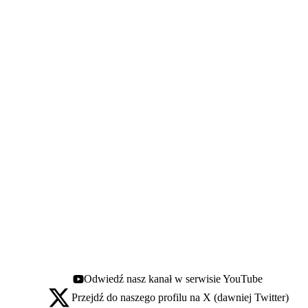
Odwiedź nasz kanał w serwisie YouTube
Youtube - otwiera się w nowej karcie
Przejdź do naszego profilu na X (dawniej Twitter)
X - otwiera się w nowej karcie