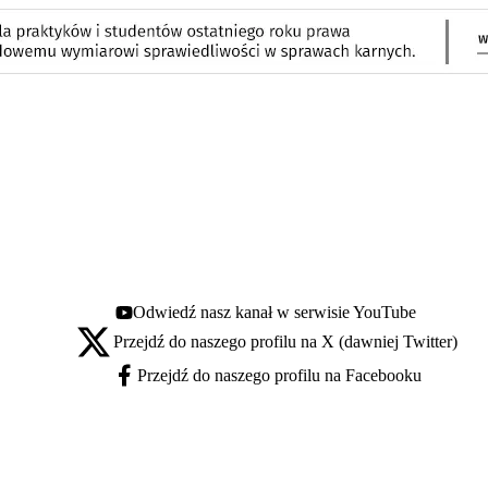
Odwiedź nasz kanał w serwisie YouTube
Youtube - otwiera się w nowej karcie
Przejdź do naszego profilu na X (dawniej Twitter)
X - otwiera się w nowej karcie
Przejdź do naszego profilu na Facebooku
Facebook - otwiera się w nowej karcie