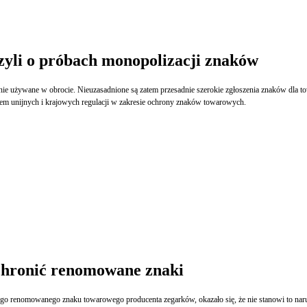
czyli o próbach monopolizacji znaków
lnie używane w obrocie. Nieuzasadnione są zatem przesadnie szerokie zgłoszenia znaków dla t
z celem unijnych i krajowych regulacji w zakresie ochrony znaków towarowych.
 chronić renomowane znaki
nego renomowanego znaku towarowego producenta zegarków, okazało się, że nie stanowi to na