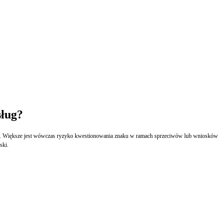
sług?
ż wady. Większe jest wówczas ryzyko kwestionowania znaku w ramach sprzeciwów lub wniosków
ski.