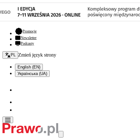
- otwiera się w nowej karcie
Promocje
Newsletter
Podcasty
Zmień język - bieżący:
Zmień język strony
PL
English (EN)
Українська (UA)