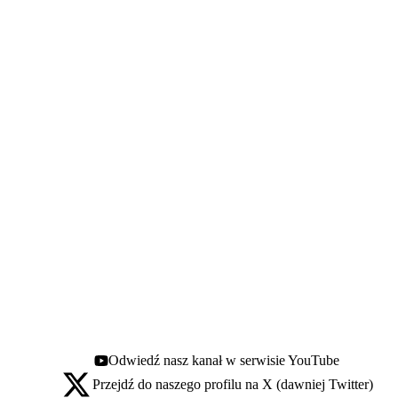
Odwiedź nasz kanał w serwisie YouTube
Youtube - otwiera się w nowej karcie
Przejdź do naszego profilu na X (dawniej Twitter)
X - otwiera się w nowej karcie