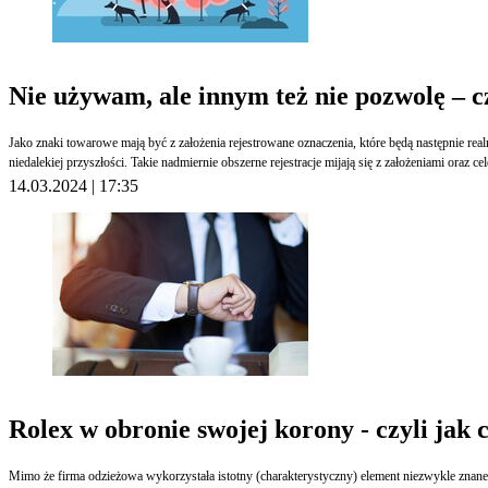
Nie używam, ale innym też nie pozwolę – 
Jako znaki towarowe mają być z założenia rejestrowane oznaczenia, które będą następnie rea
niedalekiej przyszłości. Takie nadmiernie obszerne rejestracje mijają się z założeniami ora
14.03.2024 | 17:35
Rolex w obronie swojej korony - czyli jak
Mimo że firma odzieżowa wykorzystała istotny (charakterystyczny) element niezwykle zna