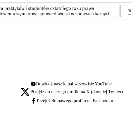
Odwiedź nasz kanał w serwisie YouTube
Youtube - otwiera się w nowej karcie
Przejdź do naszego profilu na X (dawniej Twitter)
X - otwiera się w nowej karcie
Przejdź do naszego profilu na Facebooku
Facebook - otwiera się w nowej karcie