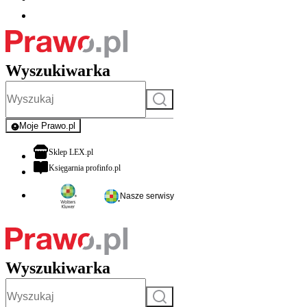
Wyszukiwarka
Szukaj
Moje Prawo.pl
- rejestracja i logowanie do serwisu
otwiera się w nowej karcie
Sklep LEX.pl
otwiera się w nowej karcie
Księgarnia profinfo.pl
Nasze serwisy
Wyszukiwarka
Szukaj