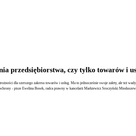
ia przedsiębiorstwa, czy tylko towarów i u
ostrożności dla szerszego zakresu towarów i usług. Ma to jednocześnie swoje zalety, ale te
ej ochrony - pisze Ewelina Bosek, radca prawny w kancelarii Markiewicz Sroczyński Mioduszew