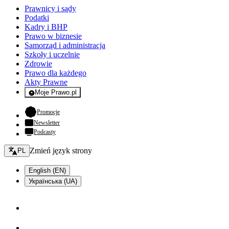
Prawnicy i sądy
Podatki
Kadry i BHP
Prawo w biznesie
Samorząd i administracja
Szkoły i uczelnie
Zdrowie
Prawo dla każdego
Akty Prawne
Moje Prawo.pl
- rejestracja i logowanie do serwisu
- otwiera się w nowej karcie
Promocje
Newsletter
Podcasty
Zmień język - bieżący:
Zmień język strony
PL
English (EN)
Українська (UA)