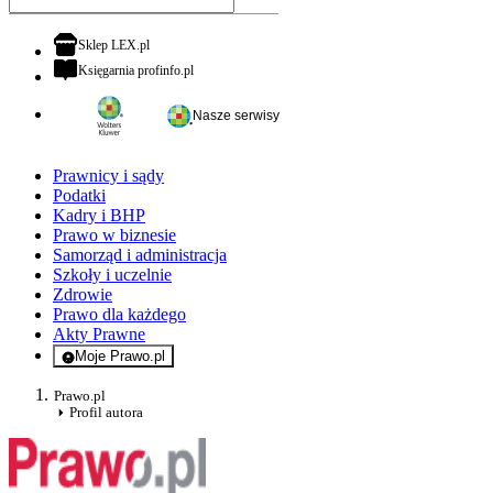
otwiera się w nowej karcie
Sklep LEX.pl
otwiera się w nowej karcie
Księgarnia profinfo.pl
Nasze serwisy
Prawnicy i sądy
Podatki
Kadry i BHP
Prawo w biznesie
Samorząd i administracja
Szkoły i uczelnie
Zdrowie
Prawo dla każdego
Akty Prawne
Moje Prawo.pl
- rejestracja i logowanie do serwisu
Prawo.pl
Profil autora