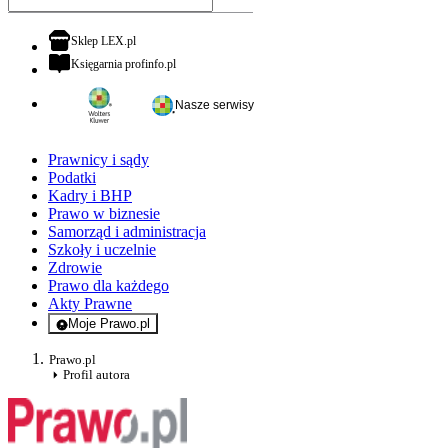
otwiera się w nowej karcie
Sklep LEX.pl
otwiera się w nowej karcie
Księgarnia profinfo.pl
Nasze serwisy
Prawnicy i sądy
Podatki
Kadry i BHP
Prawo w biznesie
Samorząd i administracja
Szkoły i uczelnie
Zdrowie
Prawo dla każdego
Akty Prawne
Moje Prawo.pl
- rejestracja i logowanie do serwisu
Prawo.pl
Profil autora