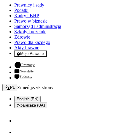
Prawnicy i sądy
Podatki
Kadry i BHP
Prawo w biznesie
Samorząd i administracja
Szkoły i uczelnie
Zdrowie
Prawo dla każdego
Akty Prawne
Moje Prawo.pl
- rejestracja i logowanie do serwisu
- otwiera się w nowej karcie
Promocje
Newsletter
Podcasty
Zmień język - bieżący:
Zmień język strony
PL
English (EN)
Українська (UA)