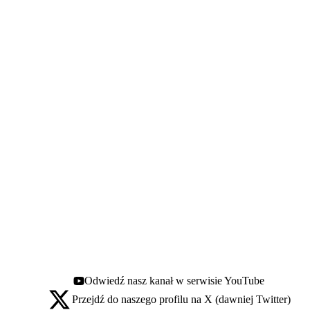
Odwiedź nasz kanał w serwisie YouTube
Youtube - otwiera się w nowej karcie
Przejdź do naszego profilu na X (dawniej Twitter)
X - otwiera się w nowej karcie