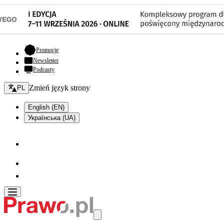
- otwiera się w nowej karcie
Promocje
Newsletter
Podcasty
Zmień język - bieżący:
Zmień język strony
PL
English (EN)
Українська (UA)