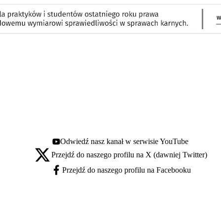
Odwiedź nasz kanał w serwisie YouTube
Youtube - otwiera się w nowej karcie
Przejdź do naszego profilu na X (dawniej Twitter)
X - otwiera się w nowej karcie
Przejdź do naszego profilu na Facebooku
Facebook - otwiera się w nowej karcie