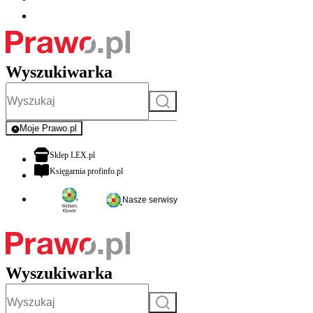
Wyszukiwarka
Szukaj
Moje Prawo.pl
- rejestracja i logowanie do serwisu
otwiera się w nowej karcie
Sklep LEX.pl
otwiera się w nowej karcie
Księgarnia profinfo.pl
Nasze serwisy
Wyszukiwarka
Szukaj