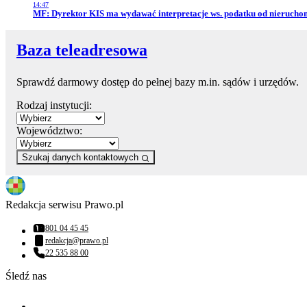
14:47
Przejdź do artykułu:
MF: Dyrektor KIS ma wydawać interpretacje ws. podatku od nierucho
Baza teleadresowa
Sprawdź darmowy dostęp do pełnej bazy m.in. sądów i urzędów.
Rodzaj instytucji:
Województwo:
Szukaj danych kontaktowych
Redakcja serwisu Prawo.pl
801 04 45 45
Numer telefonu:
redakcja@prawo.pl
Adres email:
22 535 88 00
Numer telefonu:
Śledź nas