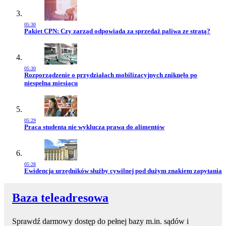
05:30
Przejdź do artykułu:
Pakiet CPN: Czy zarząd odpowiada za sprzedaż paliwa ze stratą?
05:30
Przejdź do artykułu:
Rozporządzenie o przydziałach mobilizacyjnych zniknęło po
niespełna miesiącu
05:29
Przejdź do artykułu:
Praca studenta nie wyklucza prawa do alimentów
05:28
Przejdź do artykułu:
Ewidencja urzędników służby cywilnej pod dużym znakiem zapytania
Baza teleadresowa
Sprawdź darmowy dostęp do pełnej bazy m.in. sądów i