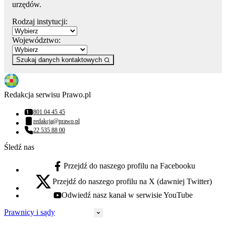
urzędów.
Rodzaj instytucji:
Województwo:
Szukaj danych kontaktowych
Redakcja serwisu Prawo.pl
801 04 45 45
Numer telefonu:
redakcja@prawo.pl
Adres email:
22 535 88 00
Numer telefonu:
Śledź nas
Przejdź do naszego profilu na Facebooku
facebook - otwiera się w nowej karcie
Przejdź do naszego profilu na X (dawniej Twitter)
x - otwiera się w nowej karcie
Odwiedź nasz kanał w serwisie YouTube
youtube - otwiera się w nowej karcie
Prawnicy i sądy