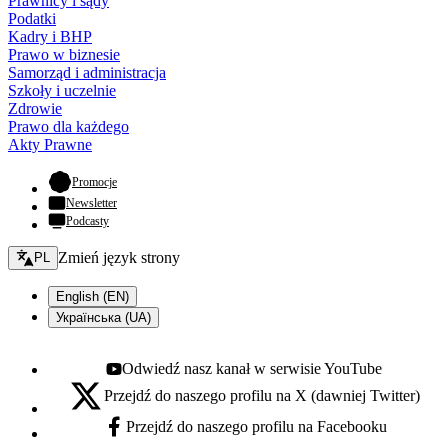
Prawnicy i sądy
Podatki
Kadry i BHP
Prawo w biznesie
Samorząd i administracja
Szkoły i uczelnie
Zdrowie
Prawo dla każdego
Akty Prawne
- otwiera się w nowej karcie
Promocje
Newsletter
Podcasty
Zmień język - bieżący:
Zmień język strony
PL
English (EN)
Українська (UA)
Odwiedź nasz kanał w serwisie YouTube
Youtube - otwiera się w nowej karcie
Przejdź do naszego profilu na X (dawniej Twitter)
X - otwiera się w nowej karcie
Przejdź do naszego profilu na Facebooku
Facebook - otwiera się w nowej karcie