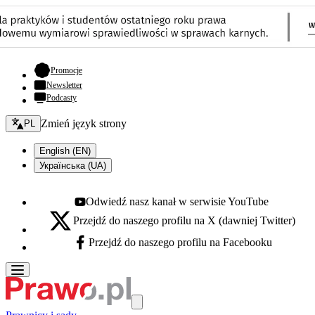
- otwiera się w nowej karcie
Promocje
Newsletter
Podcasty
Zmień język - bieżący:
Zmień język strony
PL
English (EN)
Українська (UA)
Odwiedź nasz kanał w serwisie YouTube
Youtube - otwiera się w nowej karcie
Przejdź do naszego profilu na X (dawniej Twitter)
X - otwiera się w nowej karcie
Przejdź do naszego profilu na Facebooku
Facebook - otwiera się w nowej karcie