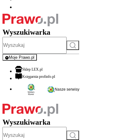
Wyszukiwarka
Szukaj
Moje Prawo.pl
- rejestracja i logowanie do serwisu
otwiera się w nowej karcie
Sklep LEX.pl
otwiera się w nowej karcie
Księgarnia profinfo.pl
Nasze serwisy
Wyszukiwarka
Szukaj