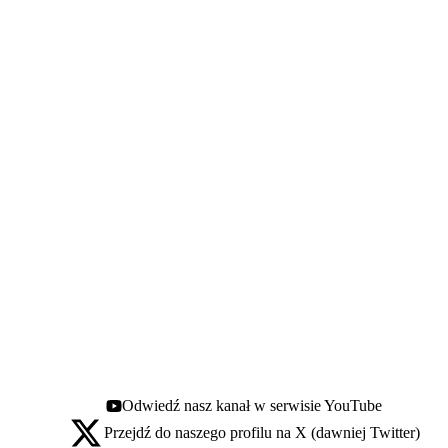
Odwiedź nasz kanał w serwisie YouTube
Youtube - otwiera się w nowej karcie
Przejdź do naszego profilu na X (dawniej Twitter)
X - otwiera się w nowej karcie