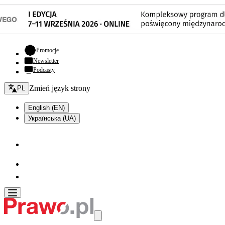
- otwiera się w nowej karcie
Promocje
Newsletter
Podcasty
Zmień język - bieżący:
Zmień język strony
PL
English (EN)
Українська (UA)