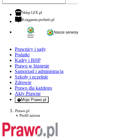
otwiera się w nowej karcie
Sklep LEX.pl
otwiera się w nowej karcie
Księgarnia profinfo.pl
Nasze serwisy
Prawnicy i sądy
Podatki
Kadry i BHP
Prawo w biznesie
Samorząd i administracja
Szkoły i uczelnie
Zdrowie
Prawo dla każdego
Akty Prawne
Moje Prawo.pl
- rejestracja i logowanie do serwisu
Prawo.pl
Profil autora