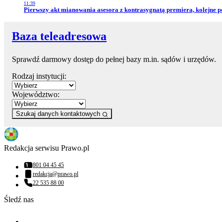
11:39
Przejdź do artykułu:
Pierwszy akt mianowania asesora z kontrasygnatą premiera, kolejne 
Baza teleadresowa
Sprawdź darmowy dostęp do pełnej bazy m.in. sądów i urzędów.
Rodzaj instytucji:
Województwo:
Szukaj danych kontaktowych
Redakcja serwisu Prawo.pl
801 04 45 45
Numer telefonu:
redakcja@prawo.pl
Adres email:
22 535 88 00
Numer telefonu:
Śledź nas