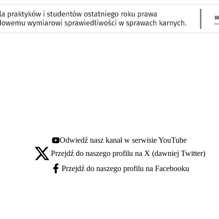
Odwiedź nasz kanał w serwisie YouTube
Youtube - otwiera się w nowej karcie
Przejdź do naszego profilu na X (dawniej Twitter)
X - otwiera się w nowej karcie
Przejdź do naszego profilu na Facebooku
Facebook - otwiera się w nowej karcie