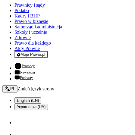
Prawnicy i sądy
Podatki
Kadry i BHP
Prawo w biznesie
Samorząd i administracja
Szkoły i uczelnie
Zdrowie
Prawo dla każdego
Akty Prawne
Moje Prawo.pl
- rejestracja i logowanie do serwisu
- otwiera się w nowej karcie
Promocje
Newsletter
Podcasty
Zmień język - bieżący:
Zmień język strony
PL
English (EN)
Українська (UA)