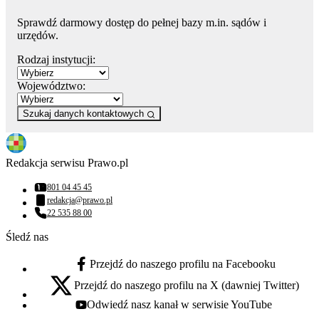
Sprawdź darmowy dostęp do pełnej bazy m.in. sądów i
urzędów.
Rodzaj instytucji:
Województwo:
Szukaj danych kontaktowych
Redakcja serwisu Prawo.pl
801 04 45 45
Numer telefonu:
redakcja@prawo.pl
Adres email:
22 535 88 00
Numer telefonu:
Śledź nas
Przejdź do naszego profilu na Facebooku
facebook - otwiera się w nowej karcie
Przejdź do naszego profilu na X (dawniej Twitter)
x - otwiera się w nowej karcie
Odwiedź nasz kanał w serwisie YouTube
youtube - otwiera się w nowej karcie