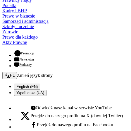
Prawnicy i sądy
Podatki
Kadry i BHP
Prawo w biznesie
Samorząd i administracja
Szkoły i uczelnie
Zdrowie
Prawo dla każdego
Akty Prawne
- otwiera się w nowej karcie
Promocje
Newsletter
Podcasty
Zmień język - bieżący:
Zmień język strony
PL
English (EN)
Українська (UA)
Odwiedź nasz kanał w serwisie YouTube
Youtube - otwiera się w nowej karcie
Przejdź do naszego profilu na X (dawniej Twitter)
X - otwiera się w nowej karcie
Przejdź do naszego profilu na Facebooku
Facebook - otwiera się w nowej karcie