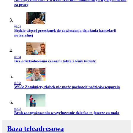
za pracę
09:23
Przejdź do artykułu:
Będzie więcej przesłanek do zawieszenia działania kancelarii
notarialnej
05:34
Przejdź do artykułu:
Bez odszkodowania czasami także z winy turysty
05:33
Przejdź do artykułu:
WSA: Zamknięty żłobek nie może pozbawić rodziców wsparcia
05:32
Przejdź do artykułu:
Brak zaangażowania w wychowanie dziecka to jeszcze za mało
Baza teleadresowa