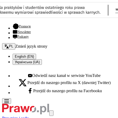
- otwiera się w nowej karcie
Promocje
Newsletter
Podcasty
Zmień język - bieżący:
Zmień język strony
PL
English (EN)
Українська (UA)
Odwiedź nasz kanał w serwisie YouTube
Youtube - otwiera się w nowej karcie
Przejdź do naszego profilu na X (dawniej Twitter)
X - otwiera się w nowej karcie
Przejdź do naszego profilu na Facebooku
Facebook - otwiera się w nowej karcie